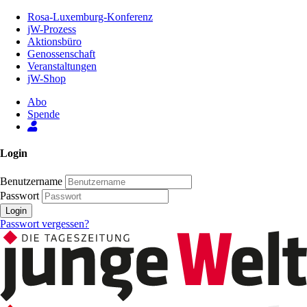
Zum
Rosa-Luxemburg-Konferenz
Inhalt
jW-Prozess
der
Aktionsbüro
Seite
Genossenschaft
Veranstaltungen
jW-Shop
Abo
Spende
Login
Benutzername
Passwort
Login
Passwort vergessen?