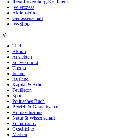
Rosa-Luxemburg-Konferenz
jW-Prozess
Aktionsbüro
Genossenschaft
jW-Shop
Titel
Aktion
Ansichten
Schwerpunkt
Thema
Inland
Ausland
Kapital & Arbeit
Feuilleton
Sport
Politisches Buch
Betrieb & Gewerkschaft
Antifaschismus
Natur & Wissenschaft
Feminismus
Geschichte
Medien