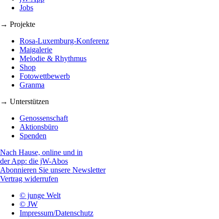
Jobs
→ Projekte
Rosa-Luxemburg-Konferenz
Maigalerie
Melodie & Rhythmus
Shop
Fotowettbewerb
Granma
→ Unterstützen
Genossenschaft
Aktionsbüro
Spenden
Nach Hause, online und in
der App: die jW-Abos
Abonnieren Sie unsere Newsletter
Vertrag widerrufen
© junge Welt
© JW
Impressum/Datenschutz