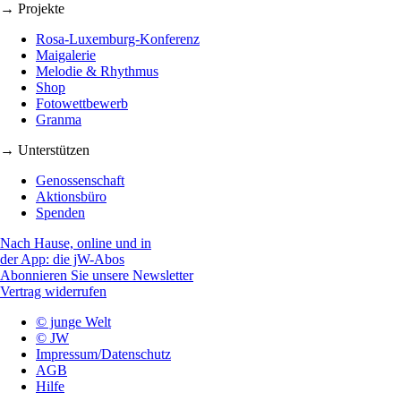
→ Projekte
Rosa-Luxemburg-Konferenz
Maigalerie
Melodie & Rhythmus
Shop
Fotowettbewerb
Granma
→ Unterstützen
Genossenschaft
Aktionsbüro
Spenden
Nach Hause, online und in
der App: die jW-Abos
Abonnieren Sie unsere Newsletter
Vertrag widerrufen
© junge Welt
© JW
Impressum/Datenschutz
AGB
Hilfe