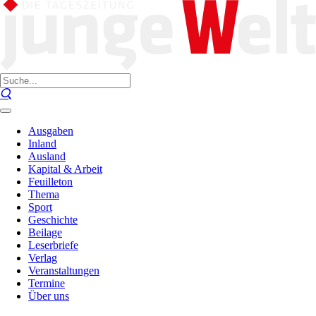
Ausgaben
Inland
Ausland
Kapital & Arbeit
Feuilleton
Thema
Sport
Geschichte
Beilage
Leserbriefe
Verlag
Veranstaltungen
Termine
Über uns