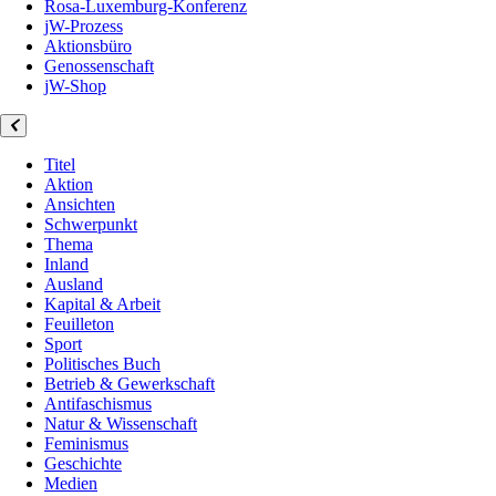
Rosa-Luxemburg-Konferenz
jW-Prozess
Aktionsbüro
Genossenschaft
jW-Shop
Titel
Aktion
Ansichten
Schwerpunkt
Thema
Inland
Ausland
Kapital & Arbeit
Feuilleton
Sport
Politisches Buch
Betrieb & Gewerkschaft
Antifaschismus
Natur & Wissenschaft
Feminismus
Geschichte
Medien