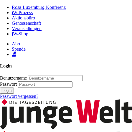
Zum
Rosa-Luxemburg-Konferenz
Inhalt
jW-Prozess
der
Aktionsbüro
Seite
Genossenschaft
Veranstaltungen
jW-Shop
Abo
Spende
Login
Benutzername
Passwort
Login
Passwort vergessen?