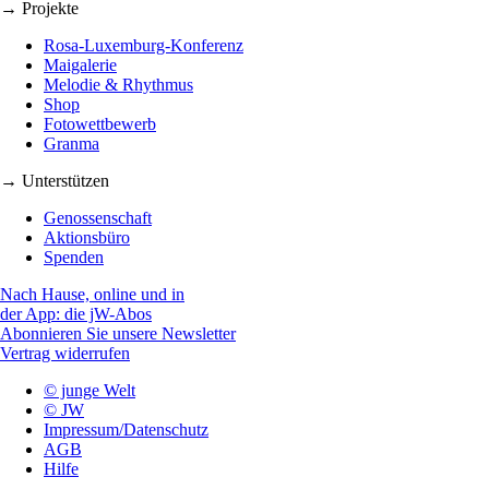
→ Projekte
Rosa-Luxemburg-Konferenz
Maigalerie
Melodie & Rhythmus
Shop
Fotowettbewerb
Granma
→ Unterstützen
Genossenschaft
Aktionsbüro
Spenden
Nach Hause, online und in
der App: die jW-Abos
Abonnieren Sie unsere Newsletter
Vertrag widerrufen
© junge Welt
© JW
Impressum/Datenschutz
AGB
Hilfe