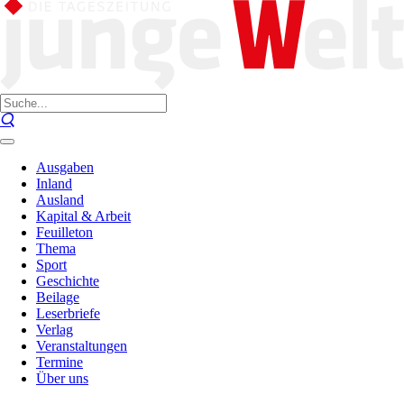
Ausgaben
Inland
Ausland
Kapital & Arbeit
Feuilleton
Thema
Sport
Geschichte
Beilage
Leserbriefe
Verlag
Veranstaltungen
Termine
Über uns