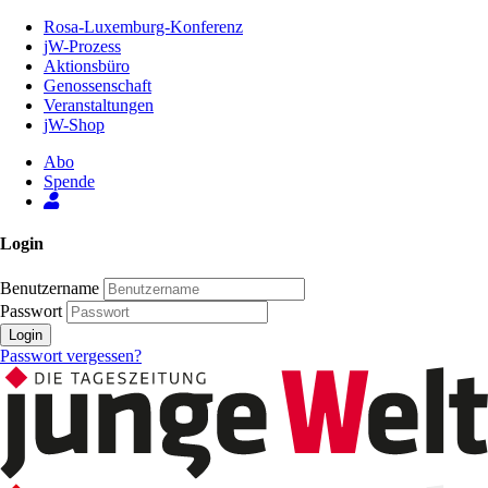
Zum
Rosa-Luxemburg-Konferenz
Inhalt
jW-Prozess
der
Aktionsbüro
Seite
Genossenschaft
Veranstaltungen
jW-Shop
Abo
Spende
Login
Benutzername
Passwort
Login
Passwort vergessen?