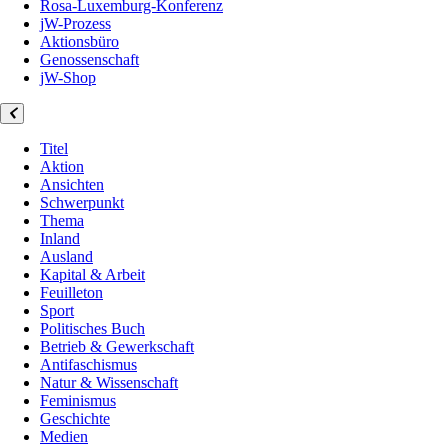
Rosa-Luxemburg-Konferenz
jW-Prozess
Aktionsbüro
Genossenschaft
jW-Shop
Titel
Aktion
Ansichten
Schwerpunkt
Thema
Inland
Ausland
Kapital & Arbeit
Feuilleton
Sport
Politisches Buch
Betrieb & Gewerkschaft
Antifaschismus
Natur & Wissenschaft
Feminismus
Geschichte
Medien