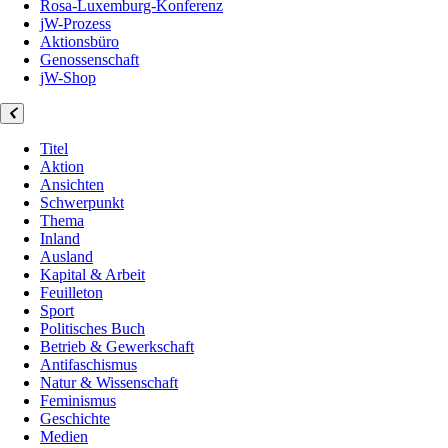
Rosa-Luxemburg-Konferenz
jW-Prozess
Aktionsbüro
Genossenschaft
jW-Shop
Titel
Aktion
Ansichten
Schwerpunkt
Thema
Inland
Ausland
Kapital & Arbeit
Feuilleton
Sport
Politisches Buch
Betrieb & Gewerkschaft
Antifaschismus
Natur & Wissenschaft
Feminismus
Geschichte
Medien