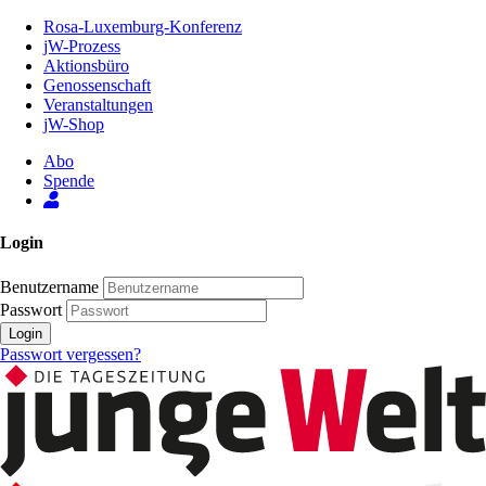
Zum
Rosa-Luxemburg-Konferenz
Inhalt
jW-Prozess
der
Aktionsbüro
Seite
Genossenschaft
Veranstaltungen
jW-Shop
Abo
Spende
Login
Benutzername
Passwort
Login
Passwort vergessen?