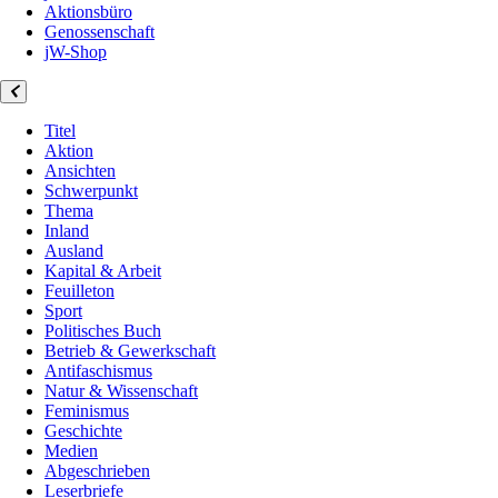
Aktionsbüro
Genossenschaft
jW-Shop
Titel
Aktion
Ansichten
Schwerpunkt
Thema
Inland
Ausland
Kapital & Arbeit
Feuilleton
Sport
Politisches Buch
Betrieb & Gewerkschaft
Antifaschismus
Natur & Wissenschaft
Feminismus
Geschichte
Medien
Abgeschrieben
Leserbriefe