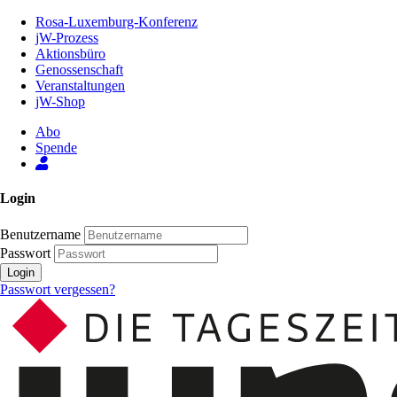
Zum
Rosa-Luxemburg-Konferenz
Inhalt
jW-Prozess
der
Aktionsbüro
Seite
Genossenschaft
Veranstaltungen
jW-Shop
Abo
Spende
Login
Benutzername
Passwort
Login
Passwort vergessen?