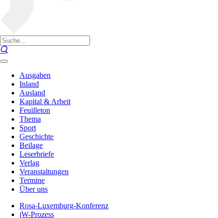
Ausgaben
Inland
Ausland
Kapital & Arbeit
Feuilleton
Thema
Sport
Geschichte
Beilage
Leserbriefe
Verlag
Veranstaltungen
Termine
Über uns
Rosa-Luxemburg-Konferenz
jW-Prozess