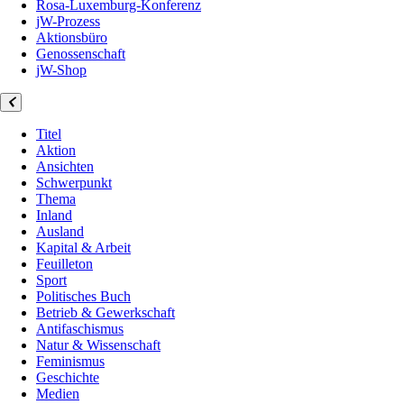
Rosa-Luxemburg-Konferenz
jW-Prozess
Aktionsbüro
Genossenschaft
jW-Shop
Titel
Aktion
Ansichten
Schwerpunkt
Thema
Inland
Ausland
Kapital & Arbeit
Feuilleton
Sport
Politisches Buch
Betrieb & Gewerkschaft
Antifaschismus
Natur & Wissenschaft
Feminismus
Geschichte
Medien