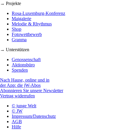
→ Projekte
Rosa-Luxemburg-Konferenz
Maigalerie
Melodie & Rhythmus
Shop
Fotowettbewerb
Granma
→ Unterstützen
Genossenschaft
Aktionsbüro
Spenden
Nach Hause, online und in
der App: die jW-Abos
Abonnieren Sie unsere Newsletter
Vertrag widerrufen
© junge Welt
© JW
Impressum/Datenschutz
AGB
Hilfe