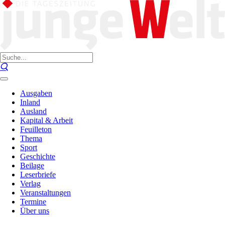
Ausgaben
Inland
Ausland
Kapital & Arbeit
Feuilleton
Thema
Sport
Geschichte
Beilage
Leserbriefe
Verlag
Veranstaltungen
Termine
Über uns