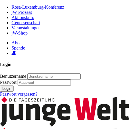
Zum
Rosa-Luxemburg-Konferenz
Inhalt
jW-Prozess
der
Aktionsbüro
Seite
Genossenschaft
Veranstaltungen
jW-Shop
Abo
Spende
Login
Benutzername
Passwort
Login
Passwort vergessen?