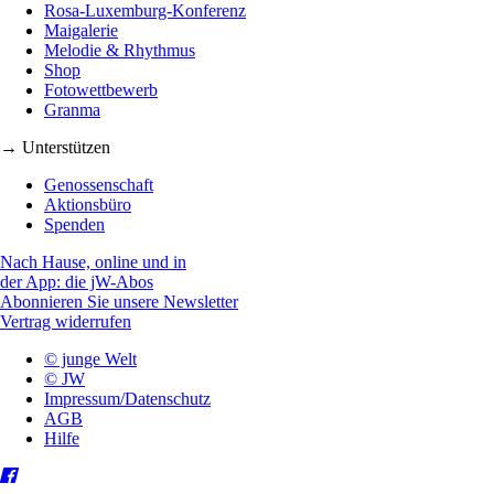
Rosa-Luxemburg-Konferenz
Maigalerie
Melodie & Rhythmus
Shop
Fotowettbewerb
Granma
→ Unterstützen
Genossenschaft
Aktionsbüro
Spenden
Nach Hause, online und in
der App: die jW-Abos
Abonnieren Sie unsere Newsletter
Vertrag widerrufen
© junge Welt
© JW
Impressum/Datenschutz
AGB
Hilfe