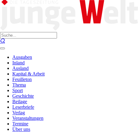
Ausgaben
Inland
Ausland
Kapital & Arbeit
Feuilleton
Thema
Sport
Geschichte
Beilage
Leserbriefe
Verlag
Veranstaltungen
Termine
Über uns