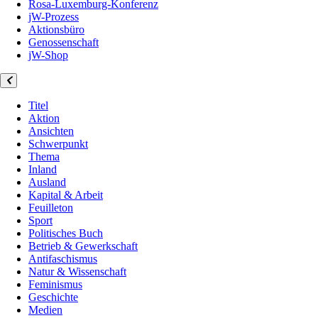
Rosa-Luxemburg-Konferenz
jW-Prozess
Aktionsbüro
Genossenschaft
jW-Shop
Titel
Aktion
Ansichten
Schwerpunkt
Thema
Inland
Ausland
Kapital & Arbeit
Feuilleton
Sport
Politisches Buch
Betrieb & Gewerkschaft
Antifaschismus
Natur & Wissenschaft
Feminismus
Geschichte
Medien