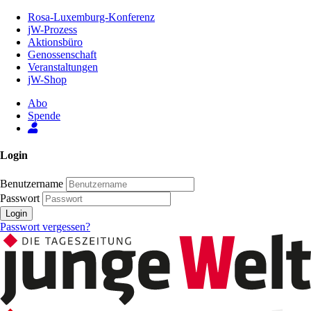
Zum
Rosa-Luxemburg-Konferenz
Inhalt
jW-Prozess
der
Aktionsbüro
Seite
Genossenschaft
Veranstaltungen
jW-Shop
Abo
Spende
Login
Benutzername
Passwort
Login
Passwort vergessen?