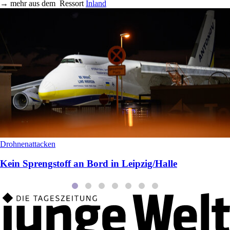
→
mehr aus dem
Ressort
Inland
Drohnenattacken
Kein Sprengstoff an Bord in Leipzig/Halle