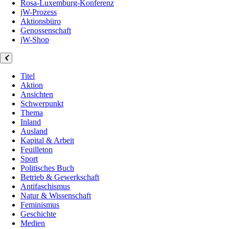
Rosa-Luxemburg-Konferenz
jW-Prozess
Aktionsbüro
Genossenschaft
jW-Shop
Titel
Aktion
Ansichten
Schwerpunkt
Thema
Inland
Ausland
Kapital & Arbeit
Feuilleton
Sport
Politisches Buch
Betrieb & Gewerkschaft
Antifaschismus
Natur & Wissenschaft
Feminismus
Geschichte
Medien