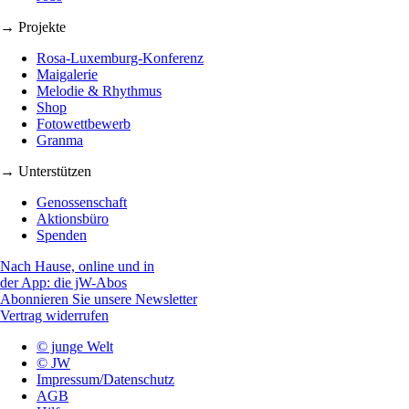
→ Projekte
Rosa-Luxemburg-Konferenz
Maigalerie
Melodie & Rhythmus
Shop
Fotowettbewerb
Granma
→ Unterstützen
Genossenschaft
Aktionsbüro
Spenden
Nach Hause, online und in
der App: die jW-Abos
Abonnieren Sie unsere Newsletter
Vertrag widerrufen
© junge Welt
© JW
Impressum/Datenschutz
AGB