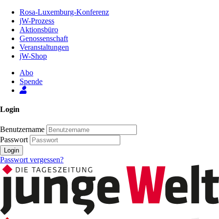
Zum
Rosa-Luxemburg-Konferenz
Inhalt
jW-Prozess
der
Aktionsbüro
Seite
Genossenschaft
Veranstaltungen
jW-Shop
Abo
Spende
Login
Benutzername
Passwort
Login
Passwort vergessen?