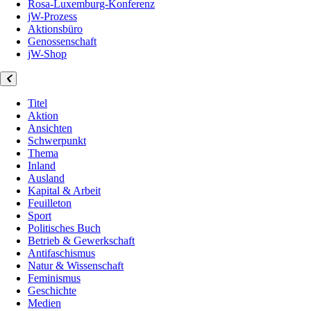
Rosa-Luxemburg-Konferenz
jW-Prozess
Aktionsbüro
Genossenschaft
jW-Shop
Titel
Aktion
Ansichten
Schwerpunkt
Thema
Inland
Ausland
Kapital & Arbeit
Feuilleton
Sport
Politisches Buch
Betrieb & Gewerkschaft
Antifaschismus
Natur & Wissenschaft
Feminismus
Geschichte
Medien