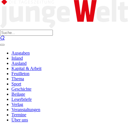
Ausgaben
Inland
Ausland
Kapital & Arbeit
Feuilleton
Thema
Sport
Geschichte
Beilage
Leserbriefe
Verlag
Veranstaltungen
Termine
Über uns