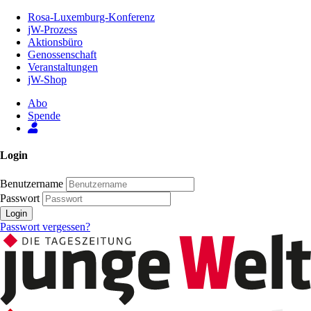
Zum
Rosa-Luxemburg-Konferenz
Inhalt
jW-Prozess
der
Aktionsbüro
Seite
Genossenschaft
Veranstaltungen
jW-Shop
Abo
Spende
Login
Benutzername
Passwort
Login
Passwort vergessen?