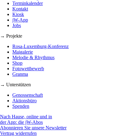
Terminkalender
Kontakt
Kiosk
jW-App
Jobs
→ Projekte
Rosa-Luxemburg-Konferenz
Maigalerie
Melodie & Rhythmus
Shop
Fotowettbewerb
Granma
→ Unterstützen
Genossenschaft
Aktionsbüro
Spenden
Nach Hause, online und in
der App: die jW-Abos
Abonnieren Sie unsere Newsletter
Vertrag widerrufen