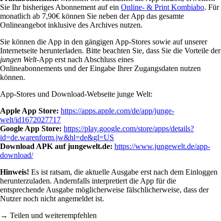
Sie Ihr bisheriges Abonnement auf ein
Online- & Print Kombiabo
. Für
monatlich ab 7,90€ können Sie neben der App das gesamte
Onlineangebot inklusive des Archives nutzen.
Sie können die App in den gängigen App-Stores sowie auf unserer
Internetseite herunterladen. Bitte beachten Sie, dass Sie die Vorteile der
jungen Welt
-App erst nach Abschluss eines
Onlineabonnements und der Eingabe Ihrer Zugangsdaten nutzen
können.
App-Stores und Download-Webseite junge Welt:
Apple App Store:
https://apps.apple.com/de/app/junge-
welt/id1672027717
Google App Store:
https://play.google.com/store/apps/details?
id=de.warenform.jw&hl=de&gl=US
Download APK auf jungewelt.de:
https://www.jungewelt.de/app-
download/
Hinweis!
Es ist ratsam, die aktuelle Ausgabe erst nach dem Einloggen
herunterzuladen. Andernfalls interpretiert die App für die
entsprechende Ausgabe möglicherweise fälschlicherweise, dass der
Nutzer noch nicht angemeldet ist.
→ Teilen und weiterempfehlen