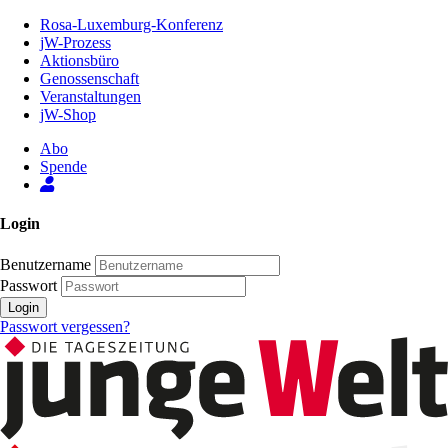
Zum
Rosa-Luxemburg-Konferenz
Inhalt
jW-Prozess
der
Aktionsbüro
Seite
Genossenschaft
Veranstaltungen
jW-Shop
Abo
Spende
Login
Benutzername
Passwort
Login
Passwort vergessen?