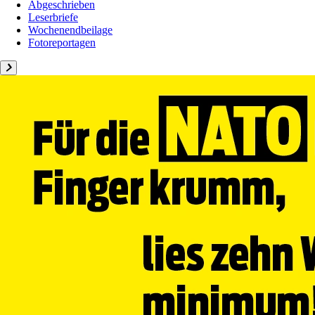
Abgeschrieben
Leserbriefe
Wochenendbeilage
Fotoreportagen