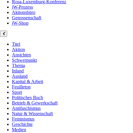
Rosa-Luxemburg-Konferenz
jW-Prozess
Aktionsbüro
Genossenschaft
jW-Shop
Titel
Aktion
Ansichten
Schwerpunkt
Thema
Inland
Ausland
Kapital & Arbeit
Feuilleton
Sport
Politisches Buch
Betrieb & Gewerkschaft
Antifaschismus
Natur & Wissenschaft
Feminismus
Geschichte
Medien