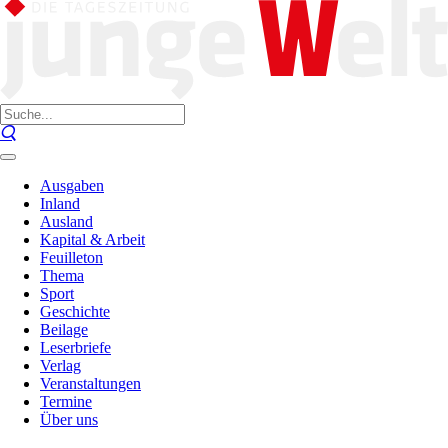
Ausgaben
Inland
Ausland
Kapital & Arbeit
Feuilleton
Thema
Sport
Geschichte
Beilage
Leserbriefe
Verlag
Veranstaltungen
Termine
Über uns