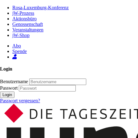
Zum
Rosa-Luxemburg-Konferenz
Inhalt
jW-Prozess
der
Aktionsbüro
Seite
Genossenschaft
Veranstaltungen
jW-Shop
Abo
Spende
Login
Benutzername
Passwort
Login
Passwort vergessen?