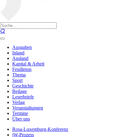
Ausgaben
Inland
Ausland
Kapital & Arbeit
Feuilleton
Thema
Sport
Geschichte
Beilage
Leserbriefe
Verlag
Veranstaltungen
Termine
Über uns
Rosa-Luxemburg-Konferenz
jW-Prozess