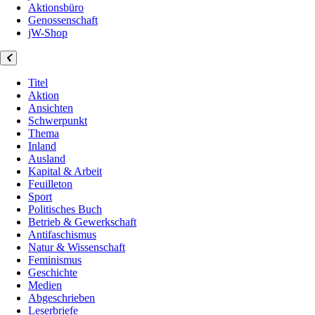
Aktionsbüro
Genossenschaft
jW-Shop
Titel
Aktion
Ansichten
Schwerpunkt
Thema
Inland
Ausland
Kapital & Arbeit
Feuilleton
Sport
Politisches Buch
Betrieb & Gewerkschaft
Antifaschismus
Natur & Wissenschaft
Feminismus
Geschichte
Medien
Abgeschrieben
Leserbriefe