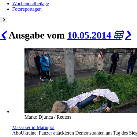
Wochenendbeilage
Fotoreportagen
Ausgabe vom
10.05.2014
Marko Djurica / Reuters
Massaker in Mariupol
Abo
Ukraine: Panzer attackieren Demonstranten am Tag des Sie