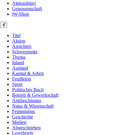
Aktionsbüro
Genossenschaft
jW-Shop
Titel
Aktion
Ansichten
Schwerpunkt
Thema
Inland
Ausland
Kapital & Arbeit
Feuilleton
Sport
Politisches Buch
Betrieb & Gewerkschaft
Antifaschismus
Natur & Wissenschaft
Feminismus
Geschichte
Medien
Abgeschrieben
Leserbriefe