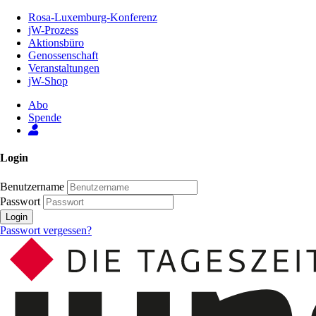
Zum
Rosa-Luxemburg-Konferenz
Inhalt
jW-Prozess
der
Aktionsbüro
Seite
Genossenschaft
Veranstaltungen
jW-Shop
Abo
Spende
Login
Benutzername
Passwort
Login
Passwort vergessen?