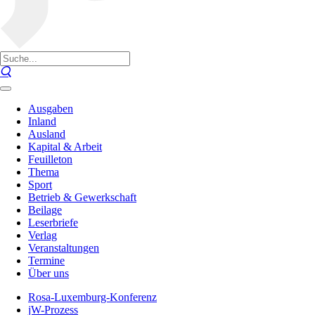
Ausgaben
Inland
Ausland
Kapital & Arbeit
Feuilleton
Thema
Sport
Betrieb & Gewerkschaft
Beilage
Leserbriefe
Verlag
Veranstaltungen
Termine
Über uns
Rosa-Luxemburg-Konferenz
jW-Prozess