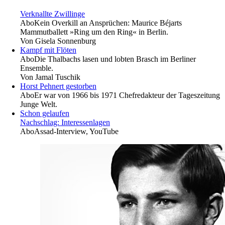
Verknallte Zwillinge
Abo
Kein Overkill an Ansprüchen: Maurice Béjarts
Mammutballett »Ring um den Ring« in Berlin.
Von
Gisela Sonnenburg
Kampf mit Flöten
Abo
Die Thalbachs lasen und lobten Brasch im Berliner
Ensemble.
Von
Jamal Tuschik
Horst Pehnert gestorben
Abo
Er war von 1966 bis 1971 Chefredakteur der Tageszeitung
Junge Welt.
Schon gelaufen
Nachschlag: Interessenlagen
Abo
Assad-Interview, YouTube