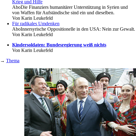
Krieg und Hilfe
Abo
Die Finanziers humanitärer Unterstützung in Syrien und
von Waffen für Aufständische sind ein und dieselben.
Von
Karin Leukefeld
Für radikales Umdenken
Abo
Innersyrische Oppositionelle in den USA: Nein zur Gewalt.
Von
Karin Leukefeld
Kindersoldaten: Bundesregierung weiß nichts
Von
Karin Leukefeld
→
Thema