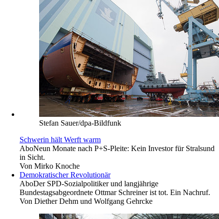
Stefan Sauer/dpa-Bildfunk
Schwerin hält Werft warm
Abo
Neun Monate nach P+S-Pleite: Kein Investor für Stralsund
in Sicht.
Von
Mirko Knoche
Demokratischer Revolutionär
Abo
Der SPD-Sozialpolitiker und langjährige
Bundestagsabgeordnete Ottmar Schreiner ist tot. Ein Nachruf.
Von
Die­ther Dehm und Wolfgang Gehrcke