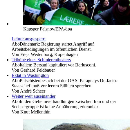
Kapsper Palsnov/EPA/dpa
Lehrer ausgesperrt
Abo
Dänemark: Regierung startet Angriff auf
Arbeitsbedingungen im öffentlichen Dienst.
Von
Freja Wedenborg, Kopenhagen
Tribüne eines Schmierentheaters
Abo
Italien: Bersani kapituliert vor Berlusconi.
Von
Gerhard Feldbauer
Eklat in Washington
Abo
Putschistenbesuch bei der OAS: Paraguays De-facto-
Staatschef muß vor leeren Stühlen sprechen.
Von
André Scheer
Weiter weit auseinander
Abo
In den Geheimverhandlungen zwischen Iran und der
Sechsergruppe ist keine Annäherung erkennbar.
Von
Knut Mellenthin