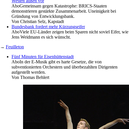
Westen außen vor
Abo
Gemeinsam gegen Katastrophe: BRICS-Staaten
demonstrieren gestärkte Zusammenarbeit. Uneinigkeit bei
Gründung von Entwicklungsbank.
Von
Christian Selz, Kapstadt
Bundesbank fordert mehr Kürzungseifer
Abo
Viele EU-Länder zeigen beim Sparen nicht soviel Eifer, wie
Jens Weidmann es sich wünscht.
→
Feuilleton
Fünf Minuten für Eisenhüttenstadt
Abo
In der E-Musik gibt es harte Gesetze, die von
subventionierten Orchestern und überbezahlten Dirigenten
aufgestellt werden.
Von
Thomas Behlert