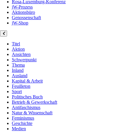
Rosa-Luxemburg-Konferenz
jW-Prozess
Aktionsbüro
Genossenschaft
jW-Shop
Titel
Aktion
Ansichten
Schwerpunkt
Thema
Inland
Ausland
Kapital & Arbeit
Feuilleton
Sport
Politisches Buch
Betrieb & Gewerkschaft
Antifaschismus
Natur & Wissenschaft
Feminismus
Geschichte
Medien