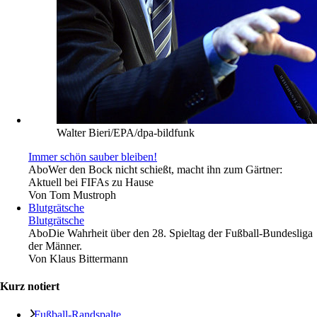
Walter Bieri/EPA/dpa-bildfunk
Immer schön sauber bleiben!
Abo
Wer den Bock nicht schießt, macht ihn zum Gärtner:
Aktuell bei FIFAs zu Hause
Von
Tom Mustroph
Blutgrätsche
Blutgrätsche
Abo
Die Wahrheit über den 28. Spieltag der Fußball-Bundesliga
der Männer.
Von
Klaus Bittermann
Kurz notiert
Fußball-Randspalte