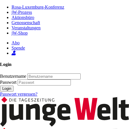
Zum
Rosa-Luxemburg-Konferenz
Inhalt
jW-Prozess
der
Aktionsbüro
Seite
Genossenschaft
Veranstaltungen
jW-Shop
Abo
Spende
Login
Benutzername
Passwort
Login
Passwort vergessen?