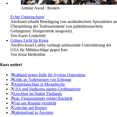
Ammar Awad / Reuters
Echte Untersuchung
Abo
Israel erlaubt Beteiligung von ausländischem Spezialisten an
Überprüfung der Todesumstände von palästinensischem
Gefangenen. Hungerstreik ausgesetzt.
Von
Karin Leukefeld
Grünes Licht für Krieg
Abo
Pro-Israel-Lobby verlangt umfassende Unterstützung der
USA für Militärschläge gegen Iran.
Von
Knut Mellenthin
Kurz notiert
Rußland gegen Hilfe für Syriens Opposition
Kritik an Äußerungen von Erdogan
Doppelanschlag in Mogadischu
USA und Südkorea starten Großmanöver
Anschlag im Süden Thailands
Irak: Finanzminister erklärt Rücktritt
Frau aus Ruanda verurteilt
Gefechte auf Borneo
Raketenfund in Ägypten