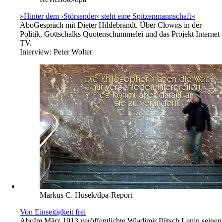
»Hinter dem ›Störsender‹ steht eine Spitzenmannschaft«
Abo
Gespräch mit Dieter Hildebrandt. Über Clowns in der
Politik, Gottschalks Quotenschummelei und das Projekt Internet-
TV.
Interview:
Peter Wolter
Markus C. Husek/dpa-Report
Von Einseitigkeit frei
Abo
Im März 1913 veröffentlichte Wladimir Iljitsch Lenin seinen