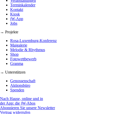
Veranstaltungen
Terminkalender
Kontakt
Kiosk
jW-App
Jobs
→ Projekte
Rosa-Luxemburg-Konferenz
Maigalerie
Melodie & Rhythmus
Shop
Fotowettbewerb
Granma
→ Unterstützen
Genossenschaft
Aktionsbüro
Spenden
Nach Hause, online und in
der App: die jW-Abos
Abonnieren Sie unsere Newsletter
Vertrag widerrufen