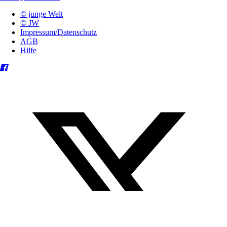
© junge Welt
© JW
Impressum/Datenschutz
AGB
Hilfe