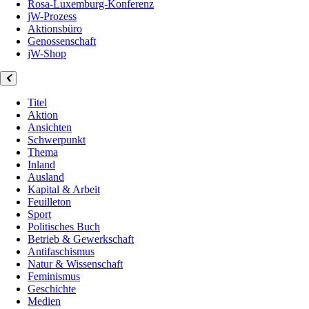
Rosa-Luxemburg-Konferenz
jW-Prozess
Aktionsbüro
Genossenschaft
jW-Shop
Titel
Aktion
Ansichten
Schwerpunkt
Thema
Inland
Ausland
Kapital & Arbeit
Feuilleton
Sport
Politisches Buch
Betrieb & Gewerkschaft
Antifaschismus
Natur & Wissenschaft
Feminismus
Geschichte
Medien