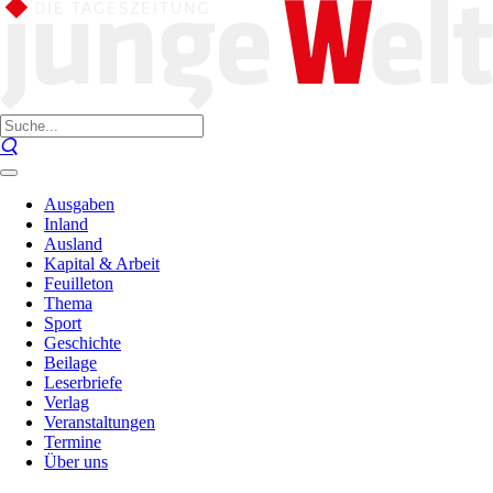
Ausgaben
Inland
Ausland
Kapital & Arbeit
Feuilleton
Thema
Sport
Geschichte
Beilage
Leserbriefe
Verlag
Veranstaltungen
Termine
Über uns