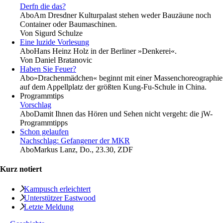
Derfn die das?
Abo
Am Dresdner Kulturpalast stehen weder Bauzäune noch
Container oder Baumaschinen.
Von
Sigurd Schulze
Eine luzide Vorlesung
Abo
Hans Heinz Holz in der Berliner »Denkerei«.
Von
Daniel Bratanovic
Haben Sie Feuer?
Abo
»Drachenmädchen« beginnt mit einer Massenchoreographie
auf dem Appellplatz der größten Kung-Fu-Schule in China.
Programmtips
Vorschlag
Abo
Damit Ihnen das Hören und Sehen nicht vergeht: die jW-
Programmtipps
Schon gelaufen
Nachschlag: Gefangener der MKR
Abo
Markus Lanz, Do., 23.30, ZDF
Kurz notiert
Kampusch erleichtert
Unterstützer Eastwood
Letzte Meldung