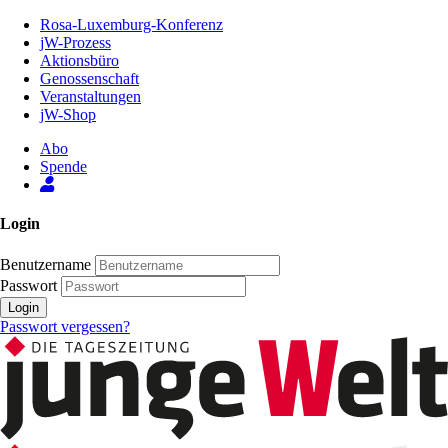
Zum
Rosa-Luxemburg-Konferenz
Inhalt
jW-Prozess
der
Aktionsbüro
Seite
Genossenschaft
Veranstaltungen
jW-Shop
Abo
Spende
Login
Benutzername
Passwort
Login
Passwort vergessen?