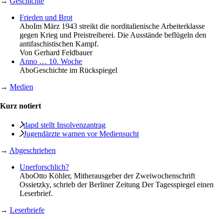
→
Geschichte
Frieden und Brot
Abo
Im März 1943 streikt die norditalienische Arbeiterklasse
gegen Krieg und Preistreiberei. Die Ausstände beflügeln den
antifaschistischen Kampf.
Von
Gerhard Feldbauer
Anno … 10. Woche
Abo
Geschichte im Rückspiegel
→
Medien
Kurz notiert
dapd stellt Insolvenzantrag
Jugendärzte warnen vor Mediensucht
→
Abgeschrieben
Unerforschlich?
Abo
Otto Köhler, Mitherausgeber der Zweiwochenschrift
Ossietzky, schrieb der Berliner Zeitung Der Tagesspiegel einen
Leserbrief.
→
Leserbriefe