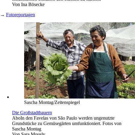
Von
Ina Bösecke
→
Fotoreportagen
Sascha Montag/Zeitenspiegel
Die Großstadtbauern
Abo
In den Favelas von São Paulo werden ungenutzte
Grundstücke zu Gemüsegärten umfunktioniert. Fotos von
Sascha Montag
Von
Sara Mously