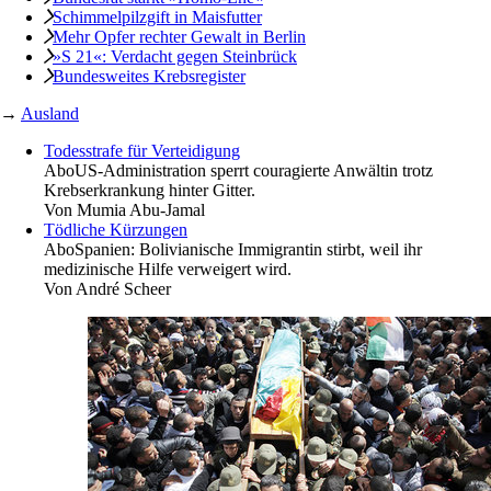
Schimmelpilzgift in Maisfutter
Mehr Opfer rechter Gewalt in Berlin
»S 21«: Verdacht gegen Steinbrück
Bundesweites Krebsregister
→
Ausland
Todesstrafe für Verteidigung
Abo
US-Administration sperrt couragierte Anwältin trotz
Krebserkrankung hinter Gitter.
Von
Mumia Abu-Jamal
Tödliche Kürzungen
Abo
Spanien: Bolivianische Immigrantin stirbt, weil ihr
medizinische Hilfe verweigert wird.
Von
André Scheer