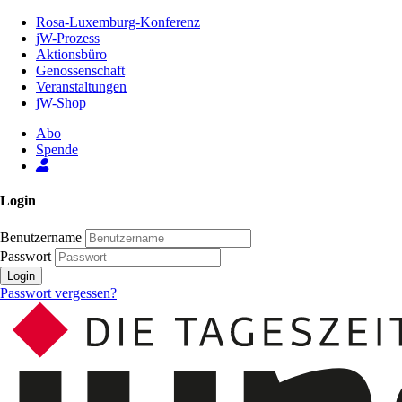
Zum
Rosa-Luxemburg-Konferenz
Inhalt
jW-Prozess
der
Aktionsbüro
Seite
Genossenschaft
Veranstaltungen
jW-Shop
Abo
Spende
Login
Benutzername
Passwort
Login
Passwort vergessen?