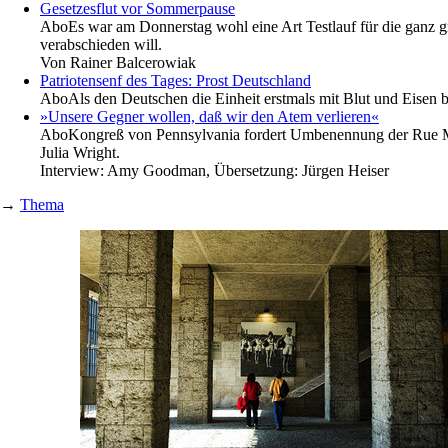
Gesetzesflut vor Sommerpause
Abo
Es war am Donnerstag wohl eine Art Testlauf für die ganz g
verabschieden will.
Von
Rainer Balcerowiak
Patriotensenf des Tages: Prost Deutschland
Abo
Als den Deutschen die Einheit erstmals mit Blut und Eisen b
»Unsere Gegner wollen, daß wir den Atem verlieren«
Abo
Kongreß von Pennsylvania fordert Umbenennung der Rue Mum
Julia Wright.
Interview:
Amy Goodman, Übersetzung: Jürgen Heiser
→
Thema