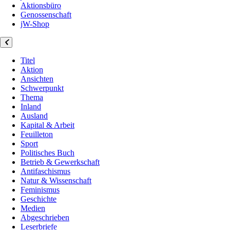
Aktionsbüro
Genossenschaft
jW-Shop
Titel
Aktion
Ansichten
Schwerpunkt
Thema
Inland
Ausland
Kapital & Arbeit
Feuilleton
Sport
Politisches Buch
Betrieb & Gewerkschaft
Antifaschismus
Natur & Wissenschaft
Feminismus
Geschichte
Medien
Abgeschrieben
Leserbriefe