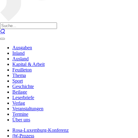
Ausgaben
Inland
Ausland
Kapital & Arbeit
Feuilleton
Thema
Sport
Geschichte
Beilage
Leserbriefe
Verlag
Veranstaltungen
Termine
Über uns
Rosa-Luxemburg-Konferenz
jW-Prozess