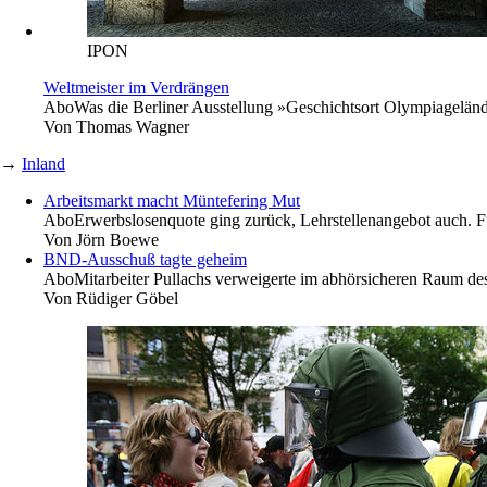
IPON
Weltmeister im Verdrängen
Abo
Was die Berliner Ausstellung »Geschichtsort Olympiageländ
Von
Thomas Wagner
→
Inland
Arbeitsmarkt macht Müntefering Mut
Abo
Erwerbslosenquote ging zurück, Lehrstellenangebot auch.
Von
Jörn Boewe
BND-Ausschuß tagte geheim
Abo
Mitarbeiter Pullachs verweigerte im abhörsicheren Raum d
Von
Rüdiger Göbel