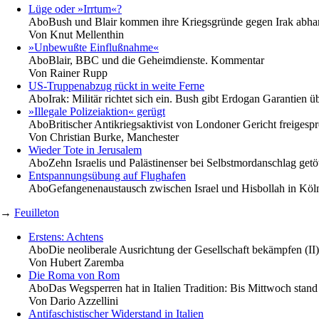
Lüge oder »Irrtum«?
Abo
Bush und Blair kommen ihre Kriegsgründe gegen Irak abh
Von
Knut Mellenthin
»Unbewußte Einflußnahme«
Abo
Blair, BBC und die Geheimdienste. Kommentar
Von
Rainer Rupp
US-Truppenabzug rückt in weite Ferne
Abo
Irak: Militär richtet sich ein. Bush gibt Erdogan Garantien 
»Illegale Polizeiaktion« gerügt
Abo
Britischer Antikriegsaktivist von Londoner Gericht freigesp
Von
Christian Burke, Manchester
Wieder Tote in Jerusalem
Abo
Zehn Israelis und Palästinenser bei Selbstmordanschlag getö
Entspannungsübung auf Flughafen
Abo
Gefangenenaustausch zwischen Israel und Hisbollah in Köln
→
Feuilleton
Erstens: Achtens
Abo
Die neoliberale Ausrichtung der Gesellschaft bekämpfen (II)
Von
Hubert Zaremba
Die Roma von Rom
Abo
Das Wegsperren hat in Italien Tradition: Bis Mittwoch sta
Von
Dario Azzellini
Antifaschistischer Widerstand in Italien