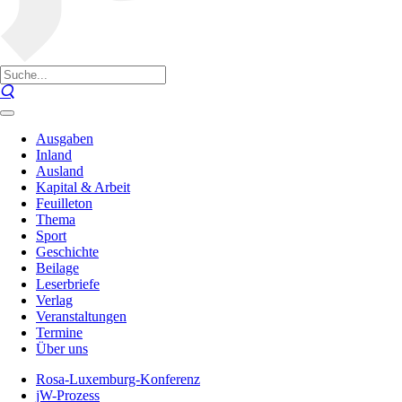
Ausgaben
Inland
Ausland
Kapital & Arbeit
Feuilleton
Thema
Sport
Geschichte
Beilage
Leserbriefe
Verlag
Veranstaltungen
Termine
Über uns
Rosa-Luxemburg-Konferenz
jW-Prozess