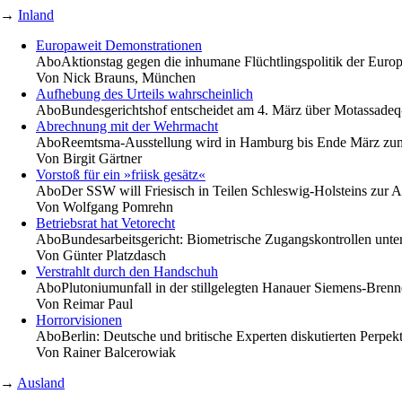
→
Inland
Europaweit Demonstrationen
Abo
Aktionstag gegen die inhumane Flüchtlingspolitik der Euro
Von
Nick Brauns, München
Aufhebung des Urteils wahrscheinlich
Abo
Bundesgerichtshof entscheidet am 4. März über Motassadeq
Abrechnung mit der Wehrmacht
Abo
Reemtsma-Ausstellung wird in Hamburg bis Ende März zum l
Von
Birgit Gärtner
Vorstoß für ein »friisk gesätz«
Abo
Der SSW will Friesisch in Teilen Schleswig-Holsteins zur
Von
Wolfgang Pomrehn
Betriebsrat hat Vetorecht
Abo
Bundesarbeitsgericht: Biometrische Zugangskontrollen unt
Von
Günter Platzdasch
Verstrahlt durch den Handschuh
Abo
Plutoniumunfall in der stillgelegten Hanauer Siemens-Bren
Von
Reimar Paul
Horrorvisionen
Abo
Berlin: Deutsche und britische Experten diskutierten Perpekt
Von
Rainer Balcerowiak
→
Ausland