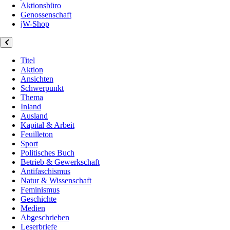
Aktionsbüro
Genossenschaft
jW-Shop
Titel
Aktion
Ansichten
Schwerpunkt
Thema
Inland
Ausland
Kapital & Arbeit
Feuilleton
Sport
Politisches Buch
Betrieb & Gewerkschaft
Antifaschismus
Natur & Wissenschaft
Feminismus
Geschichte
Medien
Abgeschrieben
Leserbriefe