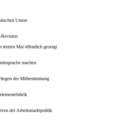
päischen Union
-Revision
etzten Mal öffentlich gezeigt
 Amtssprache machen
erliegen der Mitbestimmung
nelementefabrik
iven der Arbeitsmarktpolitik