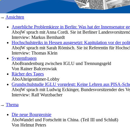
→
Ansichten
Angebliche Problemkieze in Berlin: Was hat der Innensenator g
Abo
jW sprach mit Anna Cordi. Sie ist Berliner Landesvorsitzen
Interview:
Markus Bernhardt
Hochschulstreiks in Hessen ausgesetzt: Kapitulation vor der poli
Abo
jW sprach mit Sarah Römisch. Sie ist Referentin für Hoch
Interview:
Thomas Klein
Systemfragen
Abo
Brandenburg zwischen IGLU und Trennungsgeld
Von
Rainer Balcerowiak
Rächer des Tages
Abo
Alteigentümer-Lobby
Grundschulstudie IGLU vorgelegt: Keine Lehren aus PISA-Sch
Abo
jW sprach mit Ludwig Eckinger, Bundesvorsitzender des 
Interview:
Ralf Wurzbacher
→
Thema
Die neue Bourgeoisie
Abo
Wandel und Fortschritt in China. (Teil III und Schluß)
Von
Helmut Peters