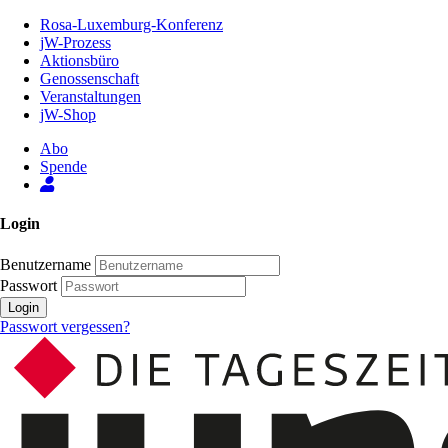
Zum
Rosa-Luxemburg-Konferenz
Inhalt
jW-Prozess
der
Aktionsbüro
Seite
Genossenschaft
Veranstaltungen
jW-Shop
Abo
Spende
Login
Benutzername
Passwort
Login
Passwort vergessen?