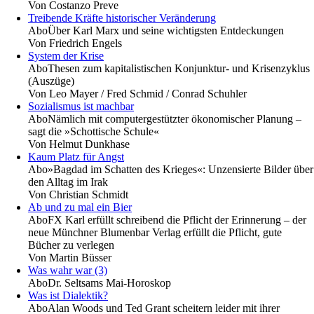
Von
Costanzo Preve
Treibende Kräfte historischer Veränderung
Abo
Über Karl Marx und seine wichtigsten Entdeckungen
Von
Friedrich Engels
System der Krise
Abo
Thesen zum kapitalistischen Konjunktur- und Krisenzyklus
(Auszüge)
Von
Leo Mayer / Fred Schmid / Conrad Schuhler
Sozialismus ist machbar
Abo
Nämlich mit computergestützter ökonomischer Planung –
sagt die »Schottische Schule«
Von
Helmut Dunkhase
Kaum Platz für Angst
Abo
»Bagdad im Schatten des Krieges«: Unzensierte Bilder über
den Alltag im Irak
Von
Christian Schmidt
Ab und zu mal ein Bier
Abo
FX Karl erfüllt schreibend die Pflicht der Erinnerung – der
neue Münchner Blumenbar Verlag erfüllt die Pflicht, gute
Bücher zu verlegen
Von
Martin Büsser
Was wahr war (3)
Abo
Dr. Seltsams Mai-Horoskop
Was ist Dialektik?
Abo
Alan Woods und Ted Grant scheitern leider mit ihrer