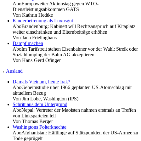
Abo
Europaweiter Aktionstag gegen WTO-
Dienstleistungsabkommen GATS
Von
Kathrin Hedtke
Kinderbetreuung als Luxusgut
Abo
Brandenburg: Kabinett will Rechtsanspruch auf Kitaplatz
weiter einschränken und Elternbeiträge erhöhen
Von
Jana Frielinghaus
Dampf machen
Abo
Im Tarifstreit stehen Eisenbahner vor der Wahl: Streik oder
Sozialdumping der Bahn AG akzeptieren
Von
Hans-Gerd Öfinger
→
Ausland
Damals Vietnam, heute Irak?
Abo
Geheimstudie über 1966 geplanten US-Atomschlag mit
aktuellem Bezug
Von
Jim Lobe, Washington (IPS)
Schritt aus dem Untergrund
Abo
Nepal: Vertreter der Maoisten nahmen erstmals an Treffen
von Linksparteien teil
Von
Thomas Berger
Washingtons Folterknechte
Abo
Afghanistan: Häftlinge auf Stützpunkten der US-Armee zu
Tode geprügelt