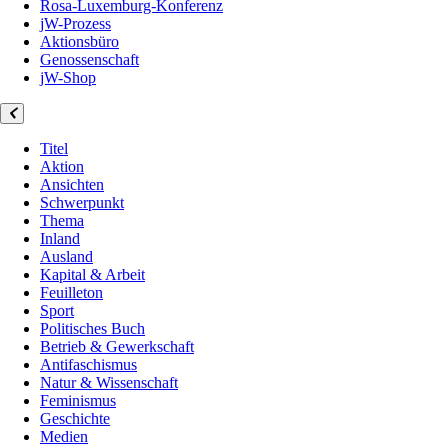
Rosa-Luxemburg-Konferenz
jW-Prozess
Aktionsbüro
Genossenschaft
jW-Shop
Titel
Aktion
Ansichten
Schwerpunkt
Thema
Inland
Ausland
Kapital & Arbeit
Feuilleton
Sport
Politisches Buch
Betrieb & Gewerkschaft
Antifaschismus
Natur & Wissenschaft
Feminismus
Geschichte
Medien