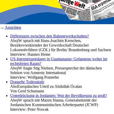
→
Ansichten
Differenzen zwischen den Bahngewerkschaften?
Abo
jW sprach mit Hans-Joachim Kernchen,
Bezirksvorsitzender der Gewerkschaft Deutscher
Lokomotivführer (GDL) für Berlin/ Brandenburg und Sachsen
Interview:
Hannes Heine
US-Internierungslager in Guantanamo: Gefangene weiter im
rechtsfreien Raum?
Abo
jW fragte Stig Nielsen, Pressesprecher der dänischen
Sektion von Amnesty International
Interview:
Wolfgang Pomrehn
Doppelte Todesstrafe
Abo
Europäisches Urteil zu Abdullah Öcalan
Von
Gerd Schumann
Unterdrückung in Jordanien: Wut der Bevölkerung zu groß?
Abo
jW sprach mit Mazen Hanna, Generalsekretär der
Jordanischen Kommunistischen Arbeiterpartei (JCWP)
Interview:
Peter Nowak