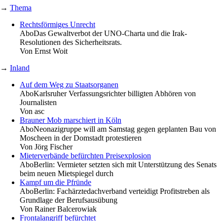
→
Thema
Rechtsförmiges Unrecht
Abo
Das Gewaltverbot der UNO-Charta und die Irak-
Resolutionen des Sicherheitsrats.
Von
Ernst Woit
→
Inland
Auf dem Weg zu Staatsorganen
Abo
Karlsruher Verfassungsrichter billigten Abhören von
Journalisten
Von
asc
Brauner Mob marschiert in Köln
Abo
Neonazigruppe will am Samstag gegen geplanten Bau von
Moscheen in der Domstadt protestieren
Von
Jörg Fischer
Mieterverbände befürchten Preisexplosion
Abo
Berlin: Vermieter setzten sich mit Unterstützung des Senats
beim neuen Mietspiegel durch
Kampf um die Pfründe
Abo
Berlin: Fachärztedachverband verteidigt Profitstreben als
Grundlage der Berufsausübung
Von
Rainer Balcerowiak
Frontalangriff befürchtet