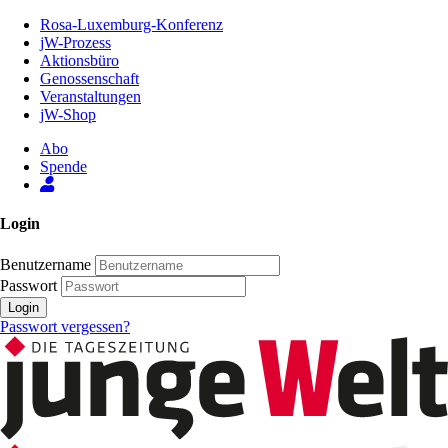
Zum
Rosa-Luxemburg-Konferenz
Inhalt
jW-Prozess
der
Aktionsbüro
Seite
Genossenschaft
Veranstaltungen
jW-Shop
Abo
Spende
Login
Benutzername
Passwort
Login
Passwort vergessen?