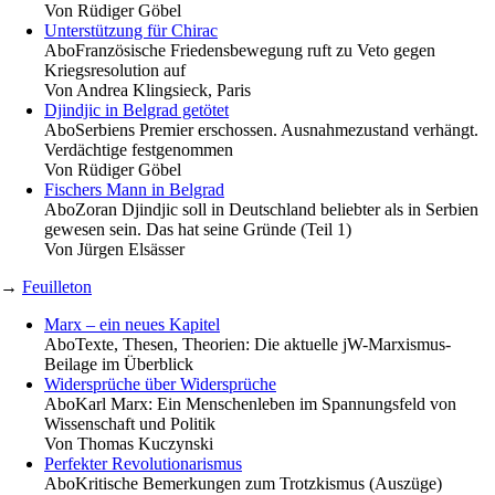
Von
Rüdiger Göbel
Unterstützung für Chirac
Abo
Französische Friedensbewegung ruft zu Veto gegen
Kriegsresolution auf
Von
Andrea Klingsieck, Paris
Djindjic in Belgrad getötet
Abo
Serbiens Premier erschossen. Ausnahmezustand verhängt.
Verdächtige festgenommen
Von
Rüdiger Göbel
Fischers Mann in Belgrad
Abo
Zoran Djindjic soll in Deutschland beliebter als in Serbien
gewesen sein. Das hat seine Gründe (Teil 1)
Von
Jürgen Elsässer
→
Feuilleton
Marx – ein neues Kapitel
Abo
Texte, Thesen, Theorien: Die aktuelle jW-Marxismus-
Beilage im Überblick
Widersprüche über Widersprüche
Abo
Karl Marx: Ein Menschenleben im Spannungsfeld von
Wissenschaft und Politik
Von
Thomas Kuczynski
Perfekter Revolutionarismus
Abo
Kritische Bemerkungen zum Trotzkismus (Auszüge)