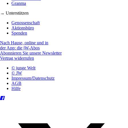
Granma
→ Unterstützen
Genossenschaft
Aktionsbüro
Spenden
Nach Hause, online und in
der App: die jW-Abos
Abonnieren Sie unsere Newsletter
Vertrag widerrufen
© junge Welt
© JW
Impressum/Datenschutz
AGB
Hilfe