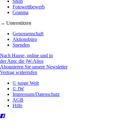
Shop
Fotowettbewerb
Granma
→ Unterstützen
Genossenschaft
Aktionsbüro
Spenden
Nach Hause, online und in
der App: die jW-Abos
Abonnieren Sie unsere Newsletter
Vertrag widerrufen
© junge Welt
© JW
Impressum/Datenschutz
AGB
Hilfe