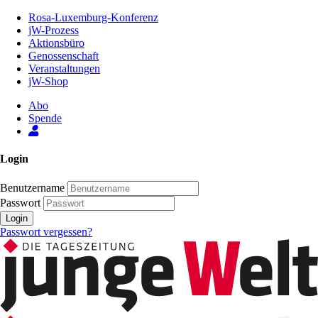
Zum
Rosa-Luxemburg-Konferenz
Inhalt
jW-Prozess
der
Aktionsbüro
Seite
Genossenschaft
Veranstaltungen
jW-Shop
Abo
Spende
Login
Benutzername
Passwort
Login
Passwort vergessen?