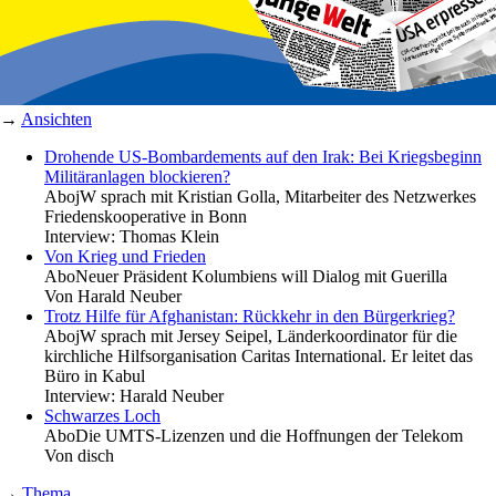
→
Ansichten
Drohende US-Bombardements auf den Irak: Bei Kriegsbeginn
Militäranlagen blockieren?
Abo
jW sprach mit Kristian Golla, Mitarbeiter des Netzwerkes
Friedenskooperative in Bonn
Interview:
Thomas Klein
Von Krieg und Frieden
Abo
Neuer Präsident Kolumbiens will Dialog mit Guerilla
Von
Harald Neuber
Trotz Hilfe für Afghanistan: Rückkehr in den Bürgerkrieg?
Abo
jW sprach mit Jersey Seipel, Länderkoordinator für die
kirchliche Hilfsorganisation Caritas International. Er leitet das
Büro in Kabul
Interview:
Harald Neuber
Schwarzes Loch
Abo
Die UMTS-Lizenzen und die Hoffnungen der Telekom
Von
disch
→
Thema