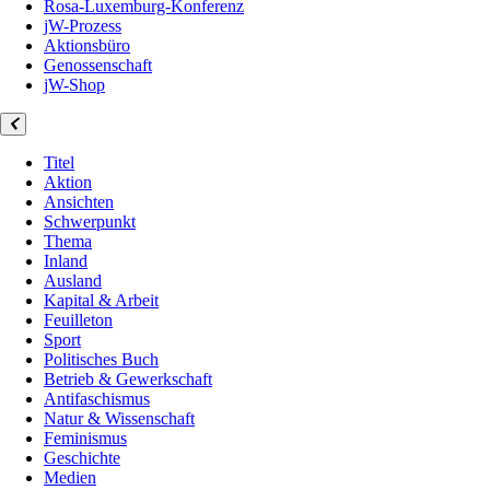
Rosa-Luxemburg-Konferenz
jW-Prozess
Aktionsbüro
Genossenschaft
jW-Shop
Titel
Aktion
Ansichten
Schwerpunkt
Thema
Inland
Ausland
Kapital & Arbeit
Feuilleton
Sport
Politisches Buch
Betrieb & Gewerkschaft
Antifaschismus
Natur & Wissenschaft
Feminismus
Geschichte
Medien