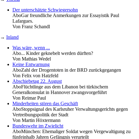
Der unterschätzte Schwiegersohn
Abo
Gar freundliche Anmerkungen zur Essayistik Paul
Lafargues.
Von
Franz Schandl
→
Inland
Was wäre, wenn ...
Abo
... Kinder geknebelt werden dürften?
Von
Mathias Wedel
Keine Entwarnung
Abo
Zahl der Drogentoten in der BRD zurückgegangen
Von
Felix von Hatzfeld
Abschiebetag 22. August
Abo
Flüchtlinge aus dem Libanon bei türkischem
Generalkonsulat in Hannover zwangsvorgeführt
Von
Reimar Paul
Minderheiten stören das Geschäft
Abo
Stoppsignal des Karlsruher Verwaltungsgerichts gegen
Vertreibungspolitik der Stadt
Von
Martin Höxtermann
Bundeswehr im Zwielicht
Abo
München: Ehemaliger Soldat wegen Vergewaltigung zu
fünfeinhalb Jahren Gefängnis verurteilt