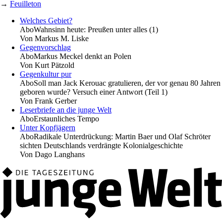
→
Feuilleton
Welches Gebiet?
Abo
Wahnsinn heute: Preußen unter alles (1)
Von
Markus M. Liske
Gegenvorschlag
Abo
Markus Meckel denkt an Polen
Von
Kurt Pätzold
Gegenkultur pur
Abo
Soll man Jack Kerouac gratulieren, der vor genau 80 Jahren
geboren wurde? Versuch einer Antwort (Teil 1)
Von
Frank Gerber
Leserbriefe an die junge Welt
Abo
Erstaunliches Tempo
Unter Kopfjägern
Abo
Radikale Unterdrückung: Martin Baer und Olaf Schröter
sichten Deutschlands verdrängte Kolonialgeschichte
Von
Dago Langhans