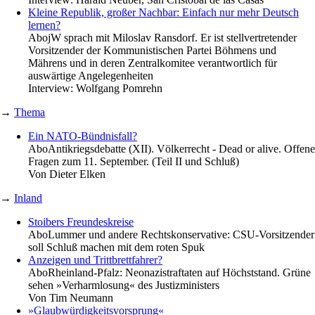
Kleine Republik, großer Nachbar: Einfach nur mehr Deutsch
lernen?
Abo
jW sprach mit Miloslav Ransdorf. Er ist stellvertretender
Vorsitzender der Kommunistischen Partei Böhmens und
Mährens und in deren Zentralkomitee verantwortlich für
auswärtige Angelegenheiten
Interview:
Wolfgang Pomrehn
→
Thema
Ein NATO-Bündnisfall?
Abo
Antikriegsdebatte (XII). Völkerrecht - Dead or alive. Offene
Fragen zum 11. September. (Teil II und Schluß)
Von
Dieter Elken
→
Inland
Stoibers Freundeskreise
Abo
Lummer und andere Rechtskonservative: CSU-Vorsitzender
soll Schluß machen mit dem roten Spuk
Anzeigen und Trittbrettfahrer?
Abo
Rheinland-Pfalz: Neonazistraftaten auf Höchststand. Grüne
sehen »Verharmlosung« des Justizministers
Von
Tim Neumann
»Glaubwürdigkeitsvorsprung«