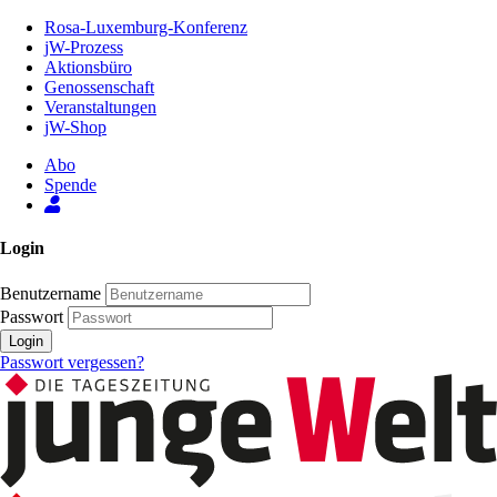
Zum
Rosa-Luxemburg-Konferenz
Inhalt
jW-Prozess
der
Aktionsbüro
Seite
Genossenschaft
Veranstaltungen
jW-Shop
Abo
Spende
Login
Benutzername
Passwort
Login
Passwort vergessen?