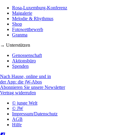
Rosa-Luxemburg-Konferenz
Maigalerie
Melodie & Rhythmus
Shop
Fotowettbewerb
Granma
→ Unterstützen
Genossenschaft
Aktionsbüro
Spenden
Nach Hause, online und in
der App: die jW-Abos
Abonnieren Sie unsere Newsletter
Vertrag widerrufen
© junge Welt
© JW
Impressum/Datenschutz
AGB
Hilfe