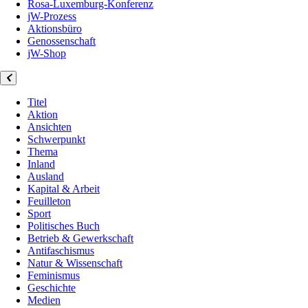
Rosa-Luxemburg-Konferenz
jW-Prozess
Aktionsbüro
Genossenschaft
jW-Shop
Titel
Aktion
Ansichten
Schwerpunkt
Thema
Inland
Ausland
Kapital & Arbeit
Feuilleton
Sport
Politisches Buch
Betrieb & Gewerkschaft
Antifaschismus
Natur & Wissenschaft
Feminismus
Geschichte
Medien