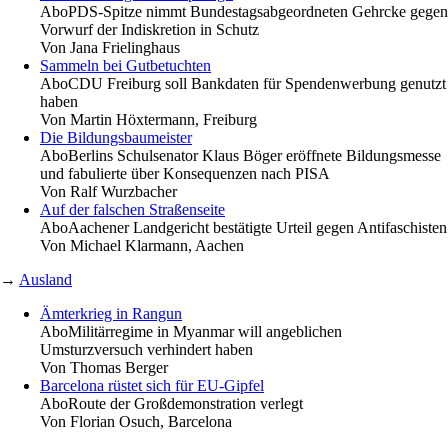
Abo
PDS-Spitze nimmt Bundestagsabgeordneten Gehrcke gegen
Vorwurf der Indiskretion in Schutz
Von
Jana Frielinghaus
Sammeln bei Gutbetuchten
Abo
CDU Freiburg soll Bankdaten für Spendenwerbung genutzt
haben
Von
Martin Höxtermann, Freiburg
Die Bildungsbaumeister
Abo
Berlins Schulsenator Klaus Böger eröffnete Bildungsmesse
und fabulierte über Konsequenzen nach PISA
Von
Ralf Wurzbacher
Auf der falschen Straßenseite
Abo
Aachener Landgericht bestätigte Urteil gegen Antifaschisten
Von
Michael Klarmann, Aachen
→
Ausland
Ämterkrieg in Rangun
Abo
Militärregime in Myanmar will angeblichen
Umsturzversuch verhindert haben
Von
Thomas Berger
Barcelona rüstet sich für EU-Gipfel
Abo
Route der Großdemonstration verlegt
Von
Florian Osuch, Barcelona