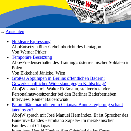
→
Ansichten
Nukleare Erpressung
Abo
Entsetzen über Geheimbericht des Pentagon
Von
Werner Pirker
Temporäre Besetzung
Abo
»Friedenserhaltendes Training« österreichischer Soldaten in
Polen
Von
Ekkehard Jänicke, Wien
Großes Abpumpen in Berlins öffentlichen Bädern:
Gewerkschaftlicher Widerstand gegen Kahlschlag?
Abo
jW sprach mit Walter Roßmann, stellvertretender
Personalratsvorsitzender bei den Berliner Bäderbetrieben
Interview:
Rainer Balcerowiak
Paramilitärs marodieren in Chiapas: Bundesregierung schaut
tatenlos zu?
Abo
jW sprach mit José Manuel Hernández. Er ist Sprecher des
Bauernverbandes »Emiliano Zapata« im mexikanischen
Bundesstaat Chiapas
Interview:
Harald Neuber, San Cristobal de las Casas