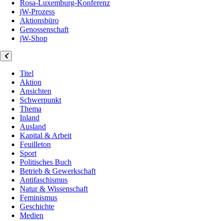
Rosa-Luxemburg-Konferenz
jW-Prozess
Aktionsbüro
Genossenschaft
jW-Shop
Titel
Aktion
Ansichten
Schwerpunkt
Thema
Inland
Ausland
Kapital & Arbeit
Feuilleton
Sport
Politisches Buch
Betrieb & Gewerkschaft
Antifaschismus
Natur & Wissenschaft
Feminismus
Geschichte
Medien