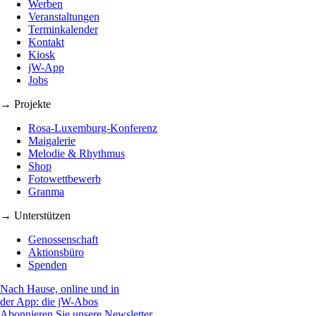
Werben
Veranstaltungen
Terminkalender
Kontakt
Kiosk
jW-App
Jobs
→ Projekte
Rosa-Luxemburg-Konferenz
Maigalerie
Melodie & Rhythmus
Shop
Fotowettbewerb
Granma
→ Unterstützen
Genossenschaft
Aktionsbüro
Spenden
Nach Hause, online und in
der App: die jW-Abos
Abonnieren Sie unsere Newsletter