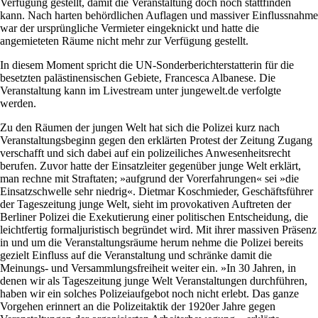
Verfügung gestellt, damit die Veranstaltung doch noch stattfinden
kann. Nach harten behördlichen Auflagen und massiver Einflussnahme
war der ursprüngliche Vermieter eingeknickt und hatte die
angemieteten Räume nicht mehr zur Verfügung gestellt.
In diesem Moment spricht die UN-Sonderberichterstatterin für die
besetzten palästinensischen Gebiete, Francesca Albanese. Die
Veranstaltung kann im Livestream unter jungewelt.de verfolgte
werden.
Zu den Räumen der jungen Welt hat sich die Polizei kurz nach
Veranstaltungsbeginn gegen den erklärten Protest der Zeitung Zugang
verschafft und sich dabei auf ein polizeiliches Anwesenheitsrecht
berufen. Zuvor hatte der Einsatzleiter gegenüber junge Welt erklärt,
man rechne mit Straftaten; »aufgrund der Vorerfahrungen« sei »die
Einsatzschwelle sehr niedrig«. Dietmar Koschmieder, Geschäftsführer
der Tageszeitung junge Welt, sieht im provokativen Auftreten der
Berliner Polizei die Exekutierung einer politischen Entscheidung, die
leichtfertig formaljuristisch begründet wird. Mit ihrer massiven Präsenz
in und um die Veranstaltungsräume herum nehme die Polizei bereits
gezielt Einfluss auf die Veranstaltung und schränke damit die
Meinungs- und Versammlungsfreiheit weiter ein. »In 30 Jahren, in
denen wir als Tageszeitung junge Welt Veranstaltungen durchführen,
haben wir ein solches Polizeiaufgebot noch nicht erlebt. Das ganze
Vorgehen erinnert an die Polizeitaktik der 1920er Jahre gegen