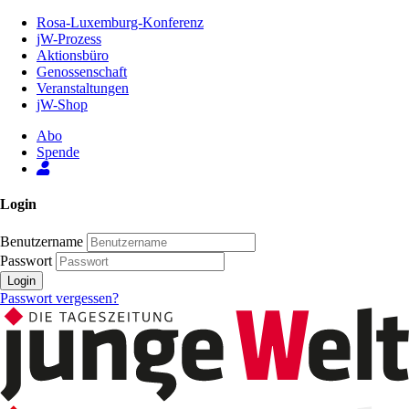
Zum
Rosa-Luxemburg-Konferenz
Inhalt
jW-Prozess
der
Aktionsbüro
Seite
Genossenschaft
Veranstaltungen
jW-Shop
Abo
Spende
Login
Benutzername
Passwort
Login
Passwort vergessen?