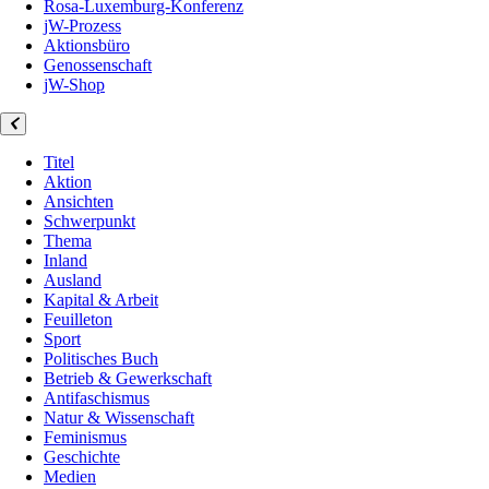
Rosa-Luxemburg-Konferenz
jW-Prozess
Aktionsbüro
Genossenschaft
jW-Shop
Titel
Aktion
Ansichten
Schwerpunkt
Thema
Inland
Ausland
Kapital & Arbeit
Feuilleton
Sport
Politisches Buch
Betrieb & Gewerkschaft
Antifaschismus
Natur & Wissenschaft
Feminismus
Geschichte
Medien