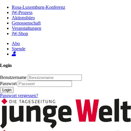
Zum
Rosa-Luxemburg-Konferenz
Inhalt
jW-Prozess
der
Aktionsbüro
Seite
Genossenschaft
Veranstaltungen
jW-Shop
Abo
Spende
Login
Benutzername
Passwort
Login
Passwort vergessen?