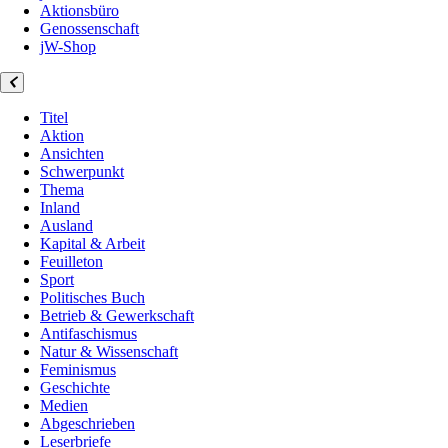
Aktionsbüro
Genossenschaft
jW-Shop
Titel
Aktion
Ansichten
Schwerpunkt
Thema
Inland
Ausland
Kapital & Arbeit
Feuilleton
Sport
Politisches Buch
Betrieb & Gewerkschaft
Antifaschismus
Natur & Wissenschaft
Feminismus
Geschichte
Medien
Abgeschrieben
Leserbriefe