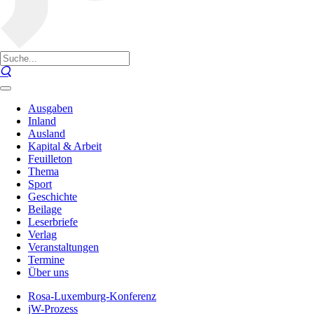
Ausgaben
Inland
Ausland
Kapital & Arbeit
Feuilleton
Thema
Sport
Geschichte
Beilage
Leserbriefe
Verlag
Veranstaltungen
Termine
Über uns
Rosa-Luxemburg-Konferenz
jW-Prozess