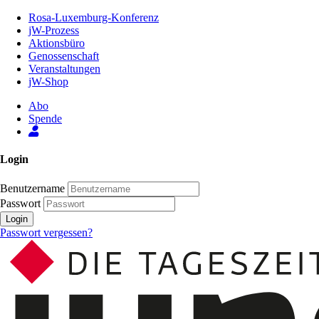
Zum
Rosa-Luxemburg-Konferenz
Inhalt
jW-Prozess
der
Aktionsbüro
Seite
Genossenschaft
Veranstaltungen
jW-Shop
Abo
Spende
Login
Benutzername
Passwort
Login
Passwort vergessen?