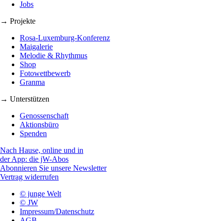
Jobs
→ Projekte
Rosa-Luxemburg-Konferenz
Maigalerie
Melodie & Rhythmus
Shop
Fotowettbewerb
Granma
→ Unterstützen
Genossenschaft
Aktionsbüro
Spenden
Nach Hause, online und in
der App: die jW-Abos
Abonnieren Sie unsere Newsletter
Vertrag widerrufen
© junge Welt
© JW
Impressum/Datenschutz
AGB