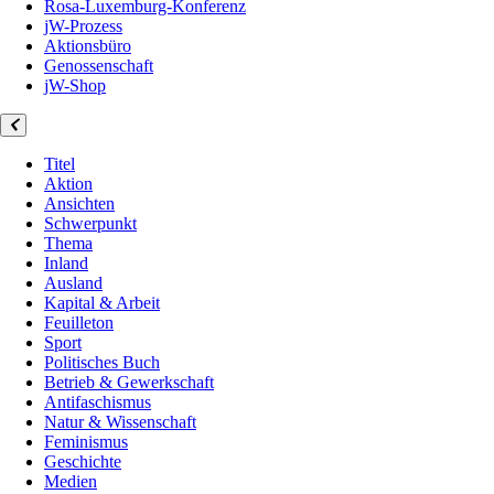
Rosa-Luxemburg-Konferenz
jW-Prozess
Aktionsbüro
Genossenschaft
jW-Shop
Titel
Aktion
Ansichten
Schwerpunkt
Thema
Inland
Ausland
Kapital & Arbeit
Feuilleton
Sport
Politisches Buch
Betrieb & Gewerkschaft
Antifaschismus
Natur & Wissenschaft
Feminismus
Geschichte
Medien