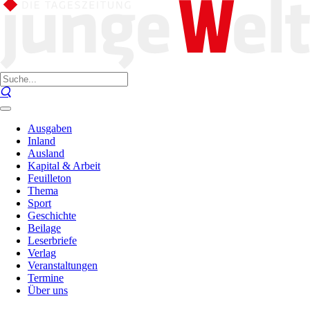
Ausgaben
Inland
Ausland
Kapital & Arbeit
Feuilleton
Thema
Sport
Geschichte
Beilage
Leserbriefe
Verlag
Veranstaltungen
Termine
Über uns