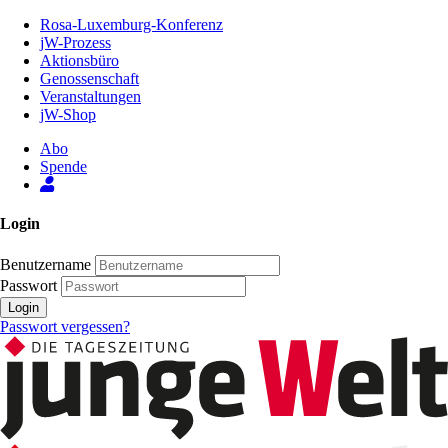
Zum
Rosa-Luxemburg-Konferenz
Inhalt
jW-Prozess
der
Aktionsbüro
Seite
Genossenschaft
Veranstaltungen
jW-Shop
Abo
Spende
Login
Benutzername
Passwort
Login
Passwort vergessen?