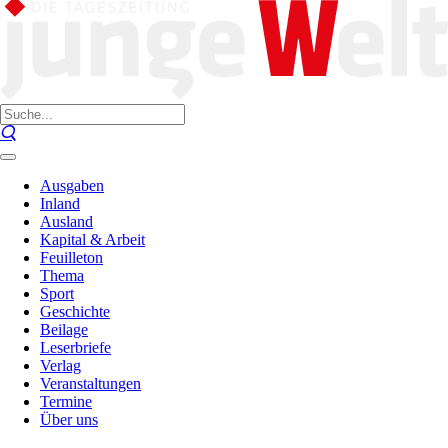
Ausgaben
Inland
Ausland
Kapital & Arbeit
Feuilleton
Thema
Sport
Geschichte
Beilage
Leserbriefe
Verlag
Veranstaltungen
Termine
Über uns