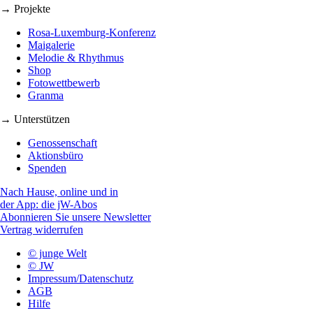
→ Projekte
Rosa-Luxemburg-Konferenz
Maigalerie
Melodie & Rhythmus
Shop
Fotowettbewerb
Granma
→ Unterstützen
Genossenschaft
Aktionsbüro
Spenden
Nach Hause, online und in
der App: die jW-Abos
Abonnieren Sie unsere Newsletter
Vertrag widerrufen
© junge Welt
© JW
Impressum/Datenschutz
AGB
Hilfe