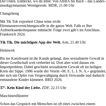
Der Osten. Entdecke, wo du lebst: Von ABBA bis Bach – das Landes­
musikgymnasium Wernigerode. MDR, 21.00 Uhr
Changzheng
Mit Tik Tok exportiert China seine zivile
Hirnmassenvernichtungswaffe in die ganze Welt. Falls es Ihre
Aufmerksamkeitsspanne mitmacht: Folge zwei gäb’s im Anschluss.
Frankreich 2024.
Tik Tik. Die mächtigste App der Welt.
Arte, 21.40 Uhr
Heimweh
Bis ins Kanzleramt ist die Kunde gelangt, dass sexualisierte Gewalt in
dieser Gesellschaft weit verbreitet ist. Dort aber wird daraus ein
Importproblem. Dabei geschieht sexualisierte Gewalt oft im heiligen
Kreis der Sippe. 1996 wurde der Verein »M. E. L. I. N. A.« gegründet,
der sich um Opfer von Vergewaltigung durch Verwandte und dadurch
entstandene Kinder kümmert. BRD 2026.
37°. Kein Kind der Liebe.
ZDF, 22.15 Uhr
Maschinenflüsterer
Schon das Gespräch mit Menschen ist oft eines zwischen einem