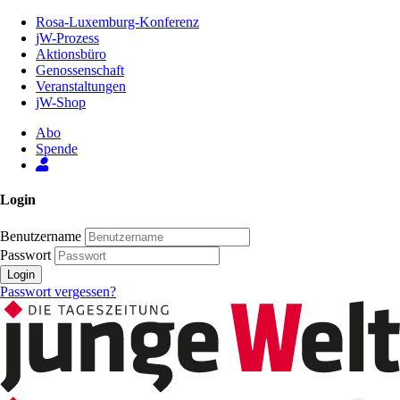
Zum
Rosa-Luxemburg-Konferenz
Inhalt
jW-Prozess
der
Aktionsbüro
Seite
Genossenschaft
Veranstaltungen
jW-Shop
Abo
Spende
Login
Benutzername
Passwort
Login
Passwort vergessen?