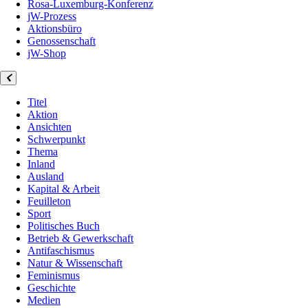
Rosa-Luxemburg-Konferenz
jW-Prozess
Aktionsbüro
Genossenschaft
jW-Shop
Titel
Aktion
Ansichten
Schwerpunkt
Thema
Inland
Ausland
Kapital & Arbeit
Feuilleton
Sport
Politisches Buch
Betrieb & Gewerkschaft
Antifaschismus
Natur & Wissenschaft
Feminismus
Geschichte
Medien