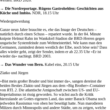
werden. BRD 2026.
→ Die Nordreportage. Rügens Gastrohelden: Geschichten aus
Küche und Imbiss.
NDR, 18.15 Uhr
Wiedergutwerdung
Ganze neun Jahre brauchte es, ehe das Image der Deutschen –
natürlich durch einen Schuss – repariert wurde. In der 84. Minute
knipste Helmut Rahn im Wankdorf-Stadion die BRD-Herren gegen
ungarische Systemfeinde zum Weltmeistertitel. Wie kann man den
Germanen, zumindest denen westlich der Elbe, noch böse sein? Dass
alles wieder geht, zeigt der Sender, indem er ab 22.35 Uhr »Er ist
wieder da« nachlegt. BRD 2003.
→ Das Wunder von Bern.
Kabel eins, 20.15 Uhr
Zlatko und Jürgen
»Bist mein großer Bruder und bist immer da«, sangen dereinst die
beiden Besties Zlakto und Jürgen aus dem »Big Brother«-Container
von
RTL 2
. Die atlantische Amigoschaft zwischen US- und EU-
Imperialismus ist rissig geworden. So wächst auch die Kritik
hierzulande an Gottes eigenem Land, das unter Barack Obama noch
jedweden Rassismus von oben her beseitigt hatte. Nun marodieren
Milizen durch Minneapolis und andere Städte, um zu zeigen, welche