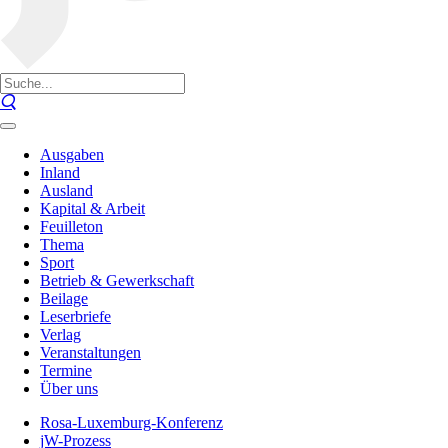
Ausgaben
Inland
Ausland
Kapital & Arbeit
Feuilleton
Thema
Sport
Betrieb & Gewerkschaft
Beilage
Leserbriefe
Verlag
Veranstaltungen
Termine
Über uns
Rosa-Luxemburg-Konferenz
jW-Prozess