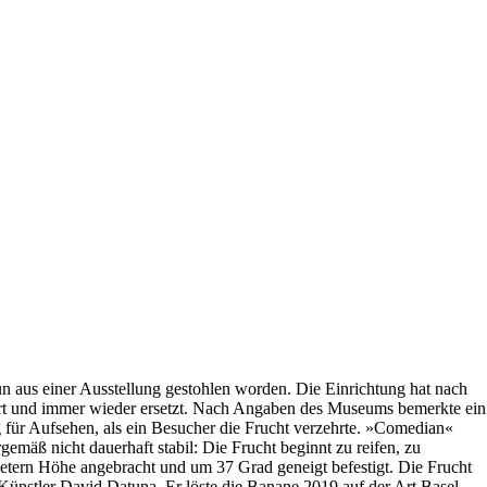
n aus einer Ausstellung gestohlen worden. Die Einrichtung hat nach
ehrt und immer wieder ersetzt. Nach Angaben des Museums bemerkte ein
g für Aufsehen, als ein Besucher die Frucht verzehrte. »Comedian«
emäß nicht dauerhaft stabil: Die Frucht beginnt zu reifen, zu
Metern Höhe angebracht und um 37 Grad geneigt befestigt. Die Frucht
e Künstler David Datuna. Er löste die Banane 2019 auf der Art Basel