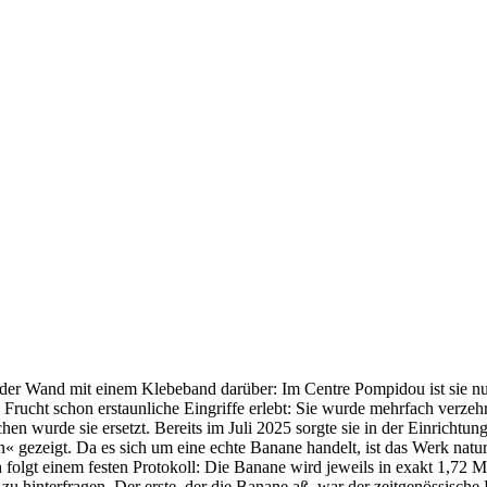
 der Wand mit einem Klebeband darüber: Im Centre Pompidou ist sie nu
 Frucht schon erstaunliche Eingriffe erlebt: Sie wurde mehrfach verz
n wurde sie ersetzt. Bereits im Juli 2025 sorgte sie in der Einrichtun
 gezeigt. Da es sich um eine echte Banane handelt, ist das Werk naturg
folgt einem festen Protokoll: Die Banane wird jeweils in exakt 1,72 
 zu hinterfragen. Der erste, der die Banane aß, war der zeitgenössisch