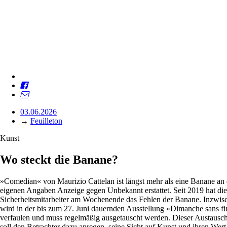
03.06.2026
→
Feuilleton
Kunst
Wo steckt die Banane?
»Comedian« von Maurizio Cattelan ist längst mehr als eine Banane an
eigenen Angaben Anzeige gegen Unbekannt erstattet. Seit 2019 hat die
Sicherheitsmitarbeiter am Wochenende das Fehlen der Banane. Inzwische
wird in der bis zum 27. Juni dauernden Ausstellung »Dimanche sans fin«
verfaulen und muss regelmäßig ausgetauscht werden. Dieser Austausch 
soll den Betrachter dazu anregen, seine Sicht auf Kunst und ihren Wert