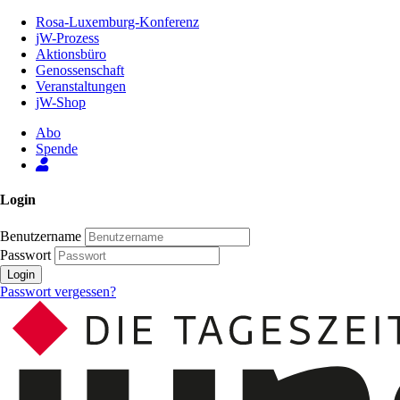
Zum
Rosa-Luxemburg-Konferenz
Inhalt
jW-Prozess
der
Aktionsbüro
Seite
Genossenschaft
Veranstaltungen
jW-Shop
Abo
Spende
Login
Benutzername
Passwort
Login
Passwort vergessen?