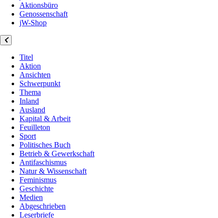
Aktionsbüro
Genossenschaft
jW-Shop
Titel
Aktion
Ansichten
Schwerpunkt
Thema
Inland
Ausland
Kapital & Arbeit
Feuilleton
Sport
Politisches Buch
Betrieb & Gewerkschaft
Antifaschismus
Natur & Wissenschaft
Feminismus
Geschichte
Medien
Abgeschrieben
Leserbriefe