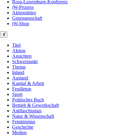
Rosa-Luxemburg-Konferenz
jW-Prozess
Aktionsbüro
Genossenschaft
jW-Shop
Titel
Aktion
Ansichten
Schwerpunkt
Thema
Inland
Ausland
Kapital & Arbeit
Feuilleton
Sport
Politisches Buch
Betrieb & Gewerkschaft
Antifaschismus
Natur & Wissenschaft
Feminismus
Geschichte
Medien