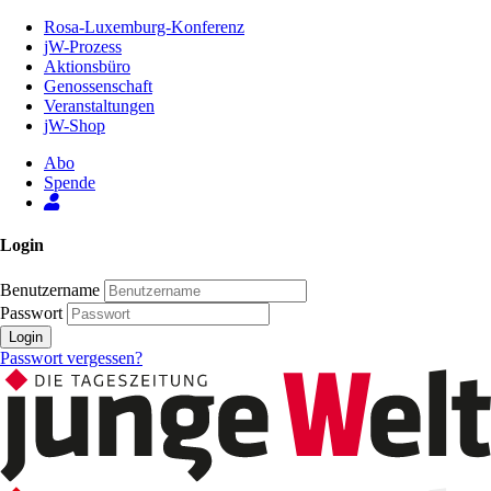
Zum
Rosa-Luxemburg-Konferenz
Inhalt
jW-Prozess
der
Aktionsbüro
Seite
Genossenschaft
Veranstaltungen
jW-Shop
Abo
Spende
Login
Benutzername
Passwort
Login
Passwort vergessen?