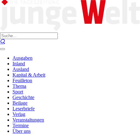
Ausgaben
Inland
Ausland
Kapital & Arbeit
Feuilleton
Thema
Sport
Geschichte
Beilage
Leserbriefe
Verlag
Veranstaltungen
Termine
Über uns