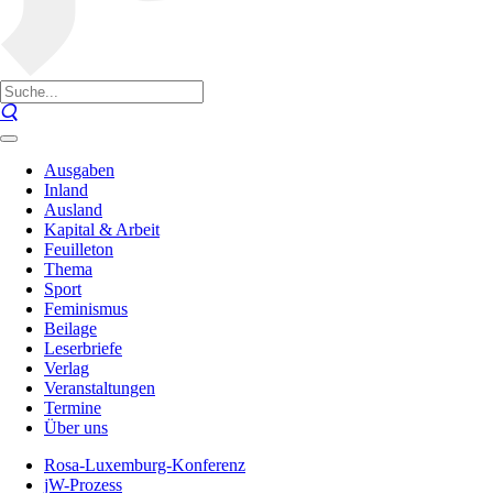
Ausgaben
Inland
Ausland
Kapital & Arbeit
Feuilleton
Thema
Sport
Feminismus
Beilage
Leserbriefe
Verlag
Veranstaltungen
Termine
Über uns
Rosa-Luxemburg-Konferenz
jW-Prozess