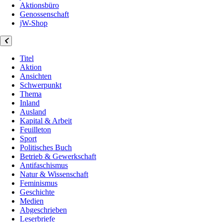
Aktionsbüro
Genossenschaft
jW-Shop
Titel
Aktion
Ansichten
Schwerpunkt
Thema
Inland
Ausland
Kapital & Arbeit
Feuilleton
Sport
Politisches Buch
Betrieb & Gewerkschaft
Antifaschismus
Natur & Wissenschaft
Feminismus
Geschichte
Medien
Abgeschrieben
Leserbriefe