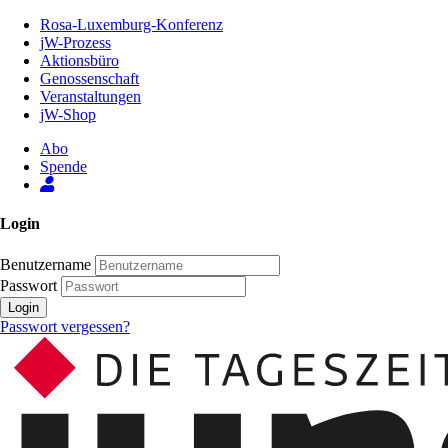
Zum
Rosa-Luxemburg-Konferenz
Inhalt
jW-Prozess
der
Aktionsbüro
Seite
Genossenschaft
Veranstaltungen
jW-Shop
Abo
Spende
Login
Benutzername
Passwort
Login
Passwort vergessen?