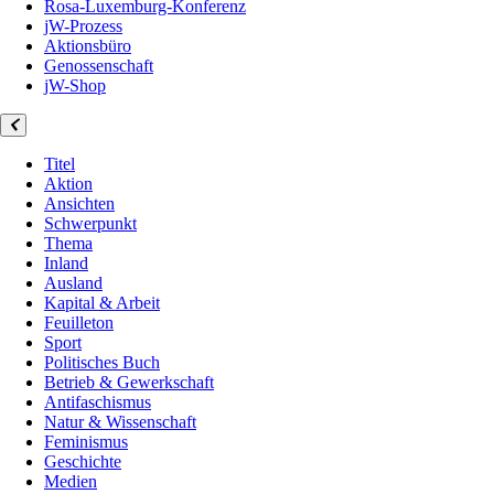
Rosa-Luxemburg-Konferenz
jW-Prozess
Aktionsbüro
Genossenschaft
jW-Shop
Titel
Aktion
Ansichten
Schwerpunkt
Thema
Inland
Ausland
Kapital & Arbeit
Feuilleton
Sport
Politisches Buch
Betrieb & Gewerkschaft
Antifaschismus
Natur & Wissenschaft
Feminismus
Geschichte
Medien