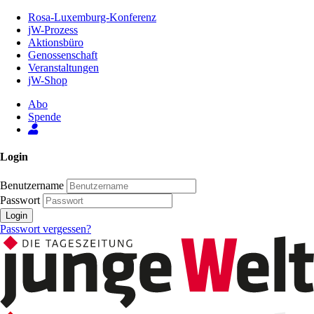
Zum
Rosa-Luxemburg-Konferenz
Inhalt
jW-Prozess
der
Aktionsbüro
Seite
Genossenschaft
Veranstaltungen
jW-Shop
Abo
Spende
Login
Benutzername
Passwort
Login
Passwort vergessen?