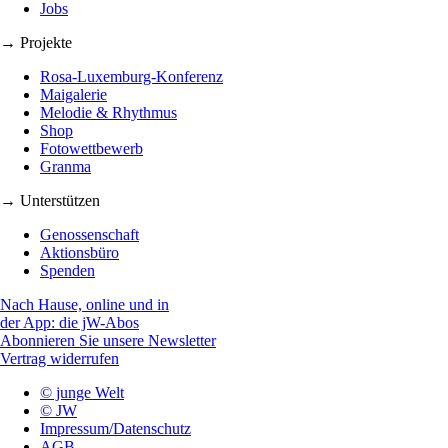
Jobs
→ Projekte
Rosa-Luxemburg-Konferenz
Maigalerie
Melodie & Rhythmus
Shop
Fotowettbewerb
Granma
→ Unterstützen
Genossenschaft
Aktionsbüro
Spenden
Nach Hause, online und in
der App: die jW-Abos
Abonnieren Sie unsere Newsletter
Vertrag widerrufen
© junge Welt
© JW
Impressum/Datenschutz
AGB