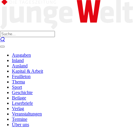
Ausgaben
Inland
Ausland
Kapital & Arbeit
Feuilleton
Thema
Sport
Geschichte
Beilage
Leserbriefe
Verlag
Veranstaltungen
Termine
Über uns