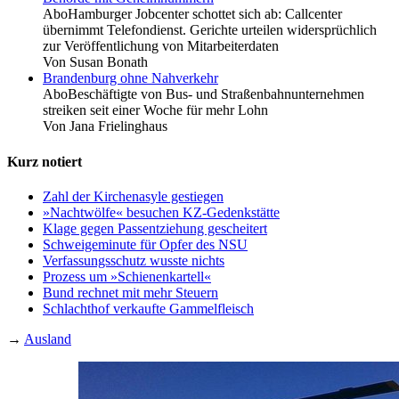
Abo
Hamburger Jobcenter schottet sich ab: Callcenter
übernimmt Telefondienst. Gerichte urteilen widersprüchlich
zur Veröffentlichung von Mitarbeiterdaten
Von
Susan Bonath
Brandenburg ohne Nahverkehr
Abo
Beschäftigte von Bus- und Straßenbahnunternehmen
streiken seit einer Woche für mehr Lohn
Von
Jana Frielinghaus
Kurz notiert
Zahl der Kirchenasyle gestiegen
»Nachtwölfe« besuchen KZ-Gedenkstätte
Klage gegen Passentziehung gescheitert
Schweigeminute für Opfer des NSU
Verfassungsschutz wusste nichts
Prozess um »Schienenkartell«
Bund rechnet mit mehr Steuern
Schlachthof verkaufte Gammelfleisch
→
Ausland