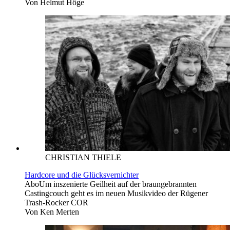
Von
Helmut Höge
CHRISTIAN THIELE
Hardcore und die Glücksvernichter
Abo
Um inszenierte Geilheit auf der braungebrannten
Castingcouch geht es im neuen Musikvideo der Rügener
Trash-Rocker COR
Von
Ken Merten