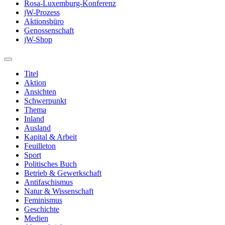
Rosa-Luxemburg-Konferenz
jW-Prozess
Aktionsbüro
Genossenschaft
jW-Shop
Titel
Aktion
Ansichten
Schwerpunkt
Thema
Inland
Ausland
Kapital & Arbeit
Feuilleton
Sport
Politisches Buch
Betrieb & Gewerkschaft
Antifaschismus
Natur & Wissenschaft
Feminismus
Geschichte
Medien