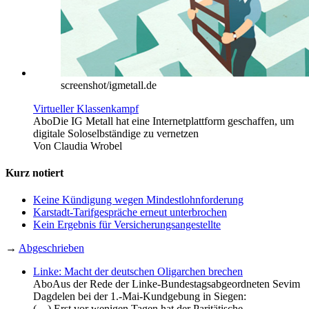
screenshot/igmetall.de
Virtueller Klassenkampf
Abo
Die IG Metall hat eine Internetplattform geschaffen, um
digitale Soloselbständige zu vernetzen
Von
Claudia Wrobel
Kurz notiert
Keine Kündigung wegen Mindestlohnforderung
Karstadt-Tarifgespräche erneut unterbrochen
Kein Ergebnis für Versicherungsangestellte
→
Abgeschrieben
Linke: Macht der deutschen Oligarchen brechen
Abo
Aus der Rede der Linke-Bundestagsabgeordneten Sevim
Dagdelen bei der 1.-Mai-Kundgebung in Siegen:
(…) Erst vor wenigen Tagen hat der Paritätische