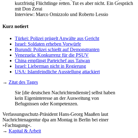
kurzfristig Flüchtlinge retten. Tut es aber nicht. Ein Gespräch
mit Don Zerai
Interview:
Marco Omizzolo und Roberto Lessio
Kurz notiert
Türkei: Polizei prügelt Anwälte aus Gericht
Israel: Soldaten erheben Vorwürfe
Burundi: Polizei schießt auf Demonstranten
Venezuela: Konkurrenz für die PSUV
China empfängt Parteichef aus Taiwan
Israel: Lieberman nicht in Regierung
USA: Islamfeindliche Ausstellung attackiert
→
Zitat des Tages
Sie [die deutschen Nachrichtendienste] selbst haben
kein Eigeninteresse an der Ausweitung von
Befugnissen oder Kompetenzen.
Verfassungsschutz-Präsident Hans-Georg Maaßen laut
Nachrichtenagentur dpa am Montag in Berlin bei einer
»Fachtagung«.
→
Kapital & Arbeit