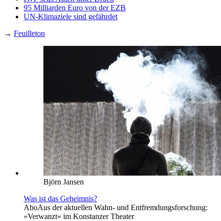
95 Milliarden Euro von der EZB
UN-Klimaziele sind gefährdet
→
Feuilleton
Björn Jansen
Was ist das Geheimnis?
Abo
Aus der aktuellen Wahn- und Entfremdungsforschung:
»Verwanzt« im Konstanzer Theater