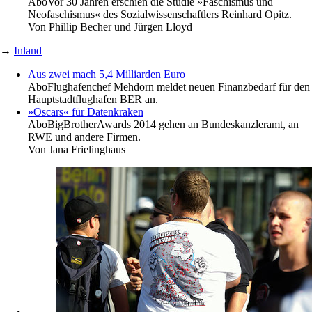
Abo
Vor 30 Jahren erschien die Studie »Faschismus und
Neofaschismus« des Sozialwissenschaftlers Reinhard Opitz.
Von
Phillip Becher und Jürgen Lloyd
→
Inland
Aus zwei mach 5,4 Milliarden Euro
Abo
Flughafenchef Mehdorn meldet neuen Finanzbedarf für den
Hauptstadtflughafen BER an.
»Oscars« für Datenkraken
Abo
BigBrotherAwards 2014 gehen an Bundeskanzleramt, an
RWE und andere Firmen.
Von
Jana Frielinghaus