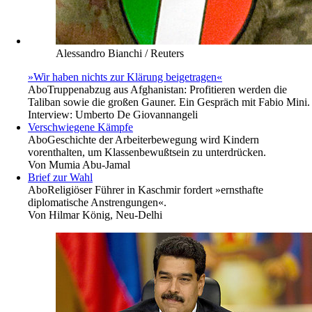
Alessandro Bianchi / Reuters
»Wir haben nichts zur Klärung beigetragen«
Abo
Truppenabzug aus Afghanistan: Profitieren werden die
Taliban sowie die großen Gauner. Ein Gespräch mit Fabio Mini.
Interview:
Umberto De Giovannangeli
Verschwiegene Kämpfe
Abo
Geschichte der Arbeiterbewegung wird Kindern
vorenthalten, um Klassenbewußtsein zu unterdrücken.
Von
Mumia Abu-Jamal
Brief zur Wahl
Abo
Religiöser Führer in Kaschmir fordert »ernsthafte
diplomatische Anstrengungen«.
Von
Hilmar König, Neu-Delhi