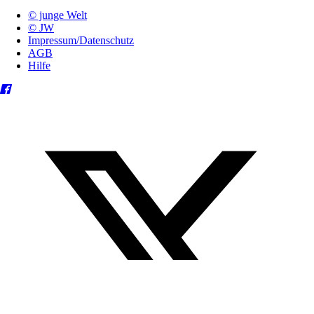
© junge Welt
© JW
Impressum/Datenschutz
AGB
Hilfe