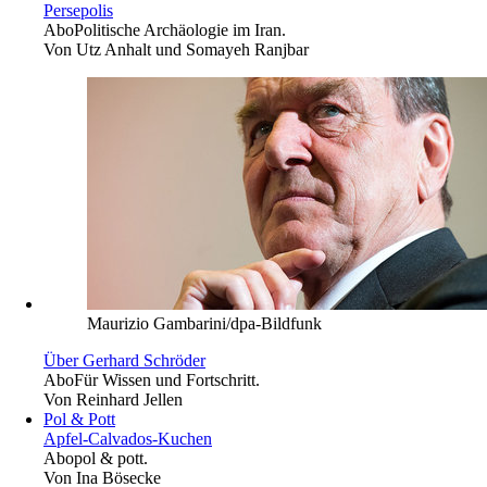
Persepolis
Abo
Politische Archäologie im Iran.
Von
Utz Anhalt und Somayeh Ranjbar
Maurizio Gambarini/dpa-Bildfunk
Über Gerhard Schröder
Abo
Für Wissen und Fortschritt.
Von
Reinhard Jellen
Pol & Pott
Apfel-Calvados-Kuchen
Abo
pol & pott.
Von
Ina Bösecke