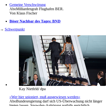
Gemeine Verschwörung
Abo
Milliardengrab Flughafen BER.
Von
Klaus Fischer
Böser Nachbar des Tages: BND
→
Schwerpunkt
Kay Nietfeld/ dpa
»Wer hier spioniert, muß ausgewiesen werden«
Abo
Bundesregierung darf sich US-Überwachung nicht länger
bieten lassen. Snowden-Anhörung notfalls gerichtlich