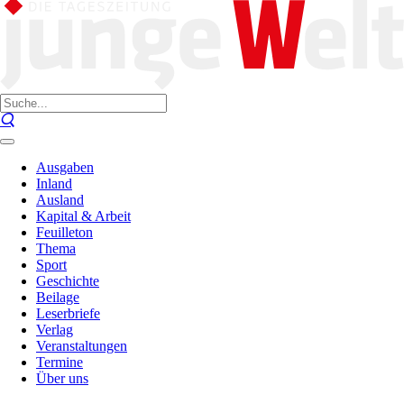
Ausgaben
Inland
Ausland
Kapital & Arbeit
Feuilleton
Thema
Sport
Geschichte
Beilage
Leserbriefe
Verlag
Veranstaltungen
Termine
Über uns