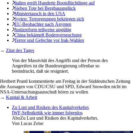
Italien greift Hunderte Bootsflüchtlinge auf
Sieben Tote bei Bergbauunglück
Ministertausch in den USA
Syrien: Terrorgruppen bekriegen sich
EU-Beobachter nach Ägypten
Justizreform teilweise ungültig
China bekämpft Bodenverseuchung
Terror und Gefechte vor Irak-Wahlen
→
Zitat des Tages
Von der Massivität des Angriffs und der Person des
Angreifers ist die Bundesregierung offenbar so
beeindruckt, daß sie resigniert.
Heribert Prantl kommentierte am Freitag in der Süddeutschen Zeitung
die Aussagen von CDU/CSU und SPD, Edward Snowden nicht im
NSA-Untersuchungsausschuß hören zu wollen
→
Kapital & Arbeit
Zu Lust und Risiken des Kapitalverkehrs
IWF-Selbstkritik wie immer folgenlos
Abo
Zu Lust und Risiken des Kapitalverkehrs.
Von
Lucas Zeise