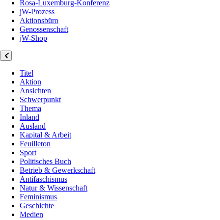
Rosa-Luxemburg-Konferenz
jW-Prozess
Aktionsbüro
Genossenschaft
jW-Shop
Titel
Aktion
Ansichten
Schwerpunkt
Thema
Inland
Ausland
Kapital & Arbeit
Feuilleton
Sport
Politisches Buch
Betrieb & Gewerkschaft
Antifaschismus
Natur & Wissenschaft
Feminismus
Geschichte
Medien