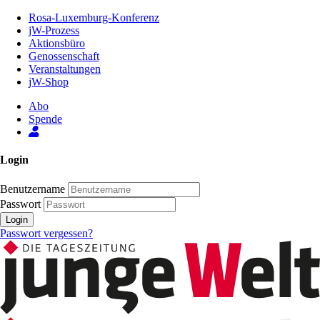
Zum
Rosa-Luxemburg-Konferenz
Inhalt
jW-Prozess
der
Aktionsbüro
Seite
Genossenschaft
Veranstaltungen
jW-Shop
Abo
Spende
Login
Benutzername
Passwort
Login
Passwort vergessen?