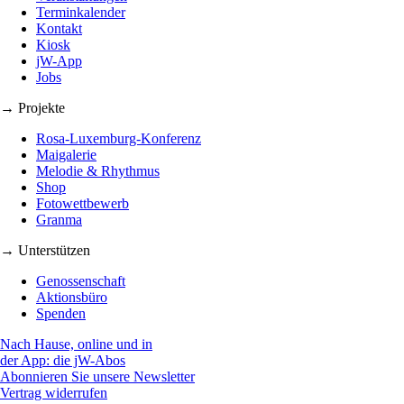
Terminkalender
Kontakt
Kiosk
jW-App
Jobs
→ Projekte
Rosa-Luxemburg-Konferenz
Maigalerie
Melodie & Rhythmus
Shop
Fotowettbewerb
Granma
→ Unterstützen
Genossenschaft
Aktionsbüro
Spenden
Nach Hause, online und in
der App: die jW-Abos
Abonnieren Sie unsere Newsletter
Vertrag widerrufen