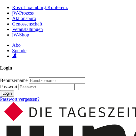
Zum
Rosa-Luxemburg-Konferenz
Inhalt
jW-Prozess
der
Aktionsbüro
Seite
Genossenschaft
Veranstaltungen
jW-Shop
Abo
Spende
Login
Benutzername
Passwort
Login
Passwort vergessen?