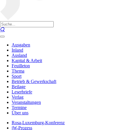
Ausgaben
Inland
Ausland
Kapital & Arbeit
Feuilleton
Thema
Sport
Betrieb & Gewerkschaft
Beilage
Leserbriefe
Verlag
Veranstaltungen
Termine
Über uns
Rosa-Luxemburg-Konferenz
jW-Prozess