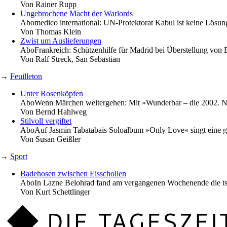
Von
Rainer Rupp
Ungebrochene Macht der Warlords
Abo
medico international: UN-Protektorat Kabul ist keine Lösun
Von
Thomas Klein
Zwist um Auslieferungen
Abo
Frankreich: Schützenhilfe für Madrid bei Überstellung von 
Von
Ralf Streck, San Sebastian
→
Feuilleton
Unter Rosenköpfen
Abo
Wenn Märchen weitergehen: Mit »Wunderbar – die 2002. Nacht
Von
Bernd Hahlweg
Stilvoll vergiftet
Abo
Auf Jasmin Tabatabais Soloalbum »Only Love« singt eine g
Von
Susan Geißler
→
Sport
Badehosen zwischen Eisschollen
Abo
In Lazne Belohrad fand am vergangenen Wochenende die tsch
Von
Kurt Schettlinger