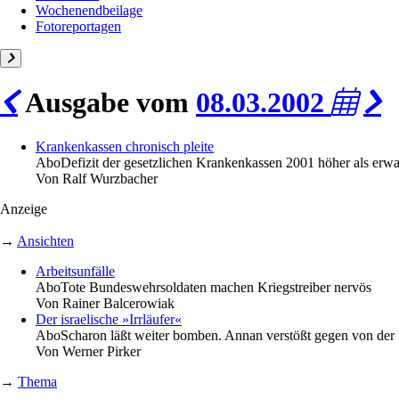
Wochenendbeilage
Fotoreportagen
Ausgabe vom
08.03.2002
Krankenkassen chronisch pleite
Abo
Defizit der gesetzlichen Krankenkassen 2001 höher als erwa
Von
Ralf Wurzbacher
Anzeige
→
Ansichten
Arbeitsunfälle
Abo
Tote Bundeswehrsoldaten machen Kriegstreiber nervös
Von
Rainer Balcerowiak
Der israelische »Irrläufer«
Abo
Scharon läßt weiter bomben. Annan verstößt gegen von der 
Von
Werner Pirker
→
Thema