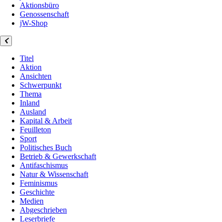
Aktionsbüro
Genossenschaft
jW-Shop
Titel
Aktion
Ansichten
Schwerpunkt
Thema
Inland
Ausland
Kapital & Arbeit
Feuilleton
Sport
Politisches Buch
Betrieb & Gewerkschaft
Antifaschismus
Natur & Wissenschaft
Feminismus
Geschichte
Medien
Abgeschrieben
Leserbriefe