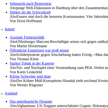
Sehnsucht nach Repression
Abo
junge Welt-Diskussion in Hamburg über den Zusammenhang 
Stärker als die Schwerkraft
Abo
Frauen sind doch die besseren Kosmonauten. Vier Jahrzehn
Von
Horst Hoffmann
→
Inland
Asoziale Firmenpolitik
Abo
Offenburger Marconi-Beschäftigte setzen sich gegen radika
Von
Martin Höxtermann
Öffentliche Empörung war groß genug
Abo
Schülerproteste gegen Abschiebung hatten Erfolg: »Man darf
Von
Thomas Klein
Starker Tobak in der Kaserne
Abo
Vor- und Nachspiel einer Veranstaltung zum PKK-Verbot in
Von
Karin Leukefeld
Kleine Schweine sind dran
Abo
Der Kölner Müll-Korruptions-Skandal zieht nochmal Kreise
Von
Werner Rügemer
→
Ausland
Das amerikanische Desaster
Abo
Afghanistan: US-Truppen unterschätzten Gegner. Hekmatya