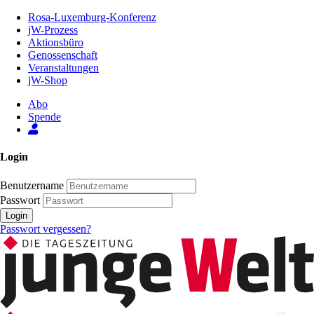
Zum
Rosa-Luxemburg-Konferenz
Inhalt
jW-Prozess
der
Aktionsbüro
Seite
Genossenschaft
Veranstaltungen
jW-Shop
Abo
Spende
Login
Benutzername
Passwort
Login
Passwort vergessen?