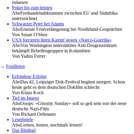
zulassen
Poker bis zum letzten
Abo
Freihandelsabkommen zwischen EU und Südafrika
unterzeichnet
Schwarzer Peter bei Adams
Abo
Erneute Fristverlängerung bei Nordirland-Gesprächen
Von
Susan O'Shea
USA forcieren ihren Kampf gegen »Narco-Guerilla«
Abo
Von Washington unterstütztes Anti-Drogenzentrum
bekämpft Rebellengruppen in Kolumbien
Von
Yadira Ferrer
→
Feuilleton
Erfolglose Erfolge
Abo
Das 42. Leipziger Dok-Festival beginnt morgen. Schon
heute geht es dem deutschen Dokfilm schlecht
Von
Klaus Koch
Tief im Innern
Abo
Ooops: »Gloomy Sunday« soll so geil sein wie der neue
deutsche Nazi-Film
Von
Richard Oehmann
Leserbriefe
Abo
Lernen, lernen, nochmals lernen!
Das Blutbad