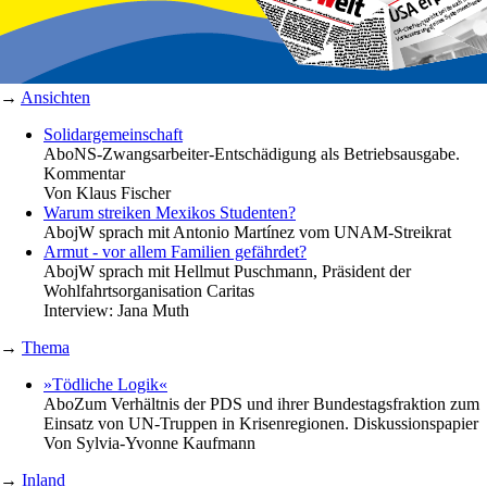
→
Ansichten
Solidargemeinschaft
Abo
NS-Zwangsarbeiter-Entschädigung als Betriebsausgabe.
Kommentar
Von
Klaus Fischer
Warum streiken Mexikos Studenten?
Abo
jW sprach mit Antonio Martínez vom UNAM-Streikrat
Armut - vor allem Familien gefährdet?
Abo
jW sprach mit Hellmut Puschmann, Präsident der
Wohlfahrtsorganisation Caritas
Interview:
Jana Muth
→
Thema
»Tödliche Logik«
Abo
Zum Verhältnis der PDS und ihrer Bundestagsfraktion zum
Einsatz von UN-Truppen in Krisenregionen. Diskussionspapier
Von
Sylvia-Yvonne Kaufmann
→
Inland