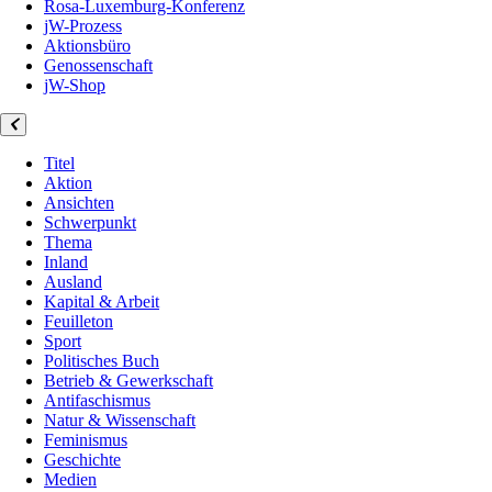
Rosa-Luxemburg-Konferenz
jW-Prozess
Aktionsbüro
Genossenschaft
jW-Shop
Titel
Aktion
Ansichten
Schwerpunkt
Thema
Inland
Ausland
Kapital & Arbeit
Feuilleton
Sport
Politisches Buch
Betrieb & Gewerkschaft
Antifaschismus
Natur & Wissenschaft
Feminismus
Geschichte
Medien