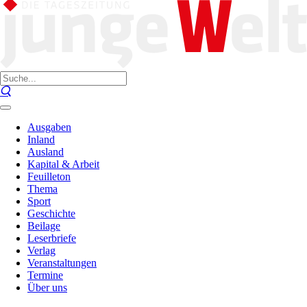
Ausgaben
Inland
Ausland
Kapital & Arbeit
Feuilleton
Thema
Sport
Geschichte
Beilage
Leserbriefe
Verlag
Veranstaltungen
Termine
Über uns