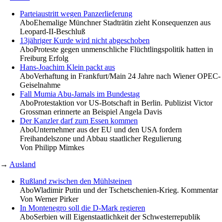
Parteiaustritt wegen Panzerlieferung
Abo
Ehemalige Münchner Stadträtin zieht Konsequenzen aus
Leopard-II-Beschluß
13jähriger Kurde wird nicht abgeschoben
Abo
Proteste gegen unmenschliche Flüchtlingspolitik hatten in
Freiburg Erfolg
Hans-Joachim Klein packt aus
Abo
Verhaftung in Frankfurt/Main 24 Jahre nach Wiener OPEC-
Geiselnahme
Fall Mumia Abu-Jamals im Bundestag
Abo
Protestaktion vor US-Botschaft in Berlin. Publizist Victor
Grossman erinnerte an Beispiel Angela Davis
Der Kanzler darf zum Essen kommen
Abo
Unternehmer aus der EU und den USA fordern
Freihandelszone und Abbau staatlicher Regulierung
Von
Philipp Mimkes
→
Ausland
Rußland zwischen den Mühlsteinen
Abo
Wladimir Putin und der Tschetschenien-Krieg. Kommentar
Von
Werner Pirker
In Montenegro soll die D-Mark regieren
Abo
Serbien will Eigenstaatlichkeit der Schwesterrepublik