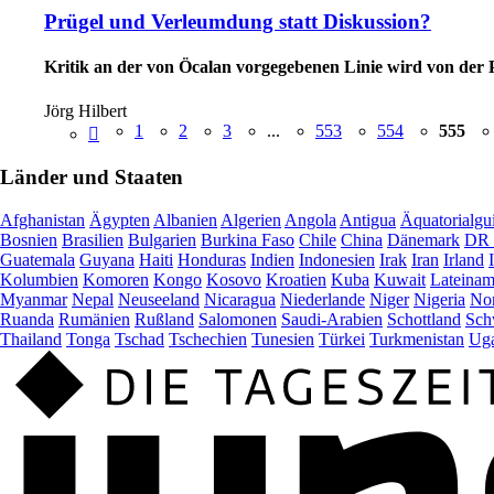
Prügel und Verleumdung statt Diskussion?
Kritik an der von Öcalan vorgegebenen Linie wird von der
Jörg Hilbert
1
2
3
...
553
554
555
Länder und Staaten
Afghanistan
Ägypten
Albanien
Algerien
Angola
Antigua
Äquatorialgu
Bosnien
Brasilien
Bulgarien
Burkina Faso
Chile
China
Dänemark
DR 
Guatemala
Guyana
Haiti
Honduras
Indien
Indonesien
Irak
Iran
Irland
Kolumbien
Komoren
Kongo
Kosovo
Kroatien
Kuba
Kuwait
Lateinam
Myanmar
Nepal
Neuseeland
Nicaragua
Niederlande
Niger
Nigeria
Nor
Ruanda
Rumänien
Rußland
Salomonen
Saudi-Arabien
Schottland
Sch
Thailand
Tonga
Tschad
Tschechien
Tunesien
Türkei
Turkmenistan
Ug