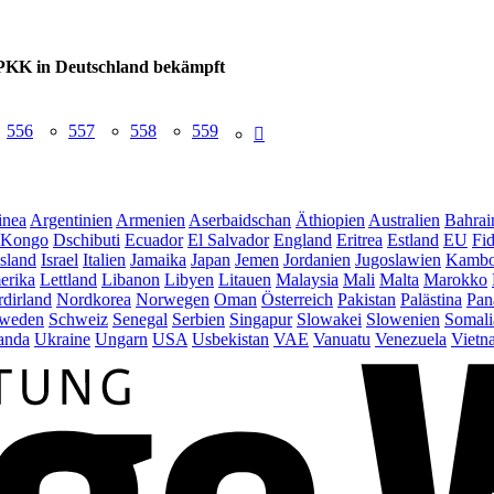
 PKK in Deutschland bekämpft
556
557
558
559
inea
Argentinien
Armenien
Aserbaidschan
Äthiopien
Australien
Bahrai
Kongo
Dschibuti
Ecuador
El Salvador
England
Eritrea
Estland
EU
Fid
Island
Israel
Italien
Jamaika
Japan
Jemen
Jordanien
Jugoslawien
Kambo
erika
Lettland
Libanon
Libyen
Litauen
Malaysia
Mali
Malta
Marokko
dirland
Nordkorea
Norwegen
Oman
Österreich
Pakistan
Palästina
Pan
weden
Schweiz
Senegal
Serbien
Singapur
Slowakei
Slowenien
Somali
anda
Ukraine
Ungarn
USA
Usbekistan
VAE
Vanuatu
Venezuela
Vietn