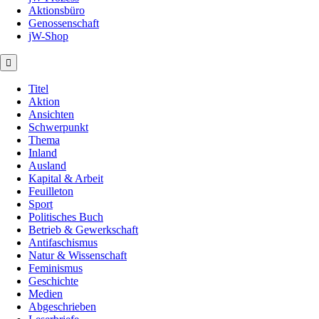
Aktionsbüro
Genossenschaft
jW-Shop
Titel
Aktion
Ansichten
Schwerpunkt
Thema
Inland
Ausland
Kapital & Arbeit
Feuilleton
Sport
Politisches Buch
Betrieb & Gewerkschaft
Antifaschismus
Natur & Wissenschaft
Feminismus
Geschichte
Medien
Abgeschrieben