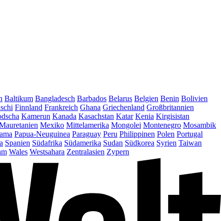
n
Baltikum
Bangladesch
Barbados
Belarus
Belgien
Benin
Bolivien
schi
Finnland
Frankreich
Ghana
Griechenland
Großbritannien
dscha
Kamerun
Kanada
Kasachstan
Katar
Kenia
Kirgisistan
Mauretanien
Mexiko
Mittelamerika
Mongolei
Montenegro
Mosambik
ama
Papua-Neuguinea
Paraguay
Peru
Philippinen
Polen
Portugal
a
Spanien
Südafrika
Südamerika
Sudan
Südkorea
Syrien
Taiwan
am
Wales
Westsahara
Zentralasien
Zypern