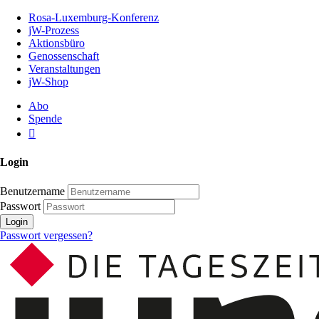
Zum
Rosa-Luxemburg-Konferenz
Inhalt
jW-Prozess
der
Aktionsbüro
Seite
Genossenschaft
Veranstaltungen
jW-Shop
Abo
Spende
Login
Benutzername
Passwort
Login
Passwort vergessen?