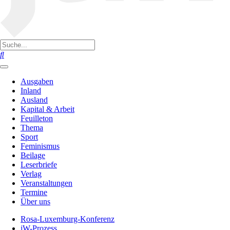
Ausgaben
Inland
Ausland
Kapital & Arbeit
Feuilleton
Thema
Sport
Feminismus
Beilage
Leserbriefe
Verlag
Veranstaltungen
Termine
Über uns
Rosa-Luxemburg-Konferenz
jW-Prozess