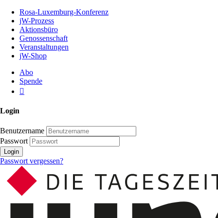
Zum
Rosa-Luxemburg-Konferenz
Inhalt
jW-Prozess
der
Aktionsbüro
Seite
Genossenschaft
Veranstaltungen
jW-Shop
Abo
Spende
Login
Benutzername
Passwort
Login
Passwort vergessen?