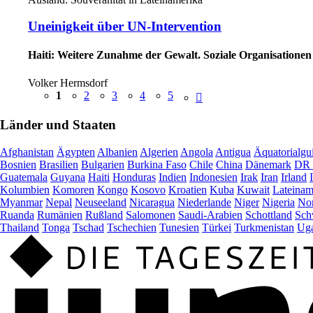
Uneinigkeit über UN-Intervention
Haiti: Weitere Zunahme der Gewalt. Soziale Organisatione
Volker Hermsdorf
1
2
3
4
5
Länder und Staaten
Afghanistan
Ägypten
Albanien
Algerien
Angola
Antigua
Äquatorialgu
Bosnien
Brasilien
Bulgarien
Burkina Faso
Chile
China
Dänemark
DR 
Guatemala
Guyana
Haiti
Honduras
Indien
Indonesien
Irak
Iran
Irland
Kolumbien
Komoren
Kongo
Kosovo
Kroatien
Kuba
Kuwait
Lateinam
Myanmar
Nepal
Neuseeland
Nicaragua
Niederlande
Niger
Nigeria
Nor
Ruanda
Rumänien
Rußland
Salomonen
Saudi-Arabien
Schottland
Sch
Thailand
Tonga
Tschad
Tschechien
Tunesien
Türkei
Turkmenistan
Ug