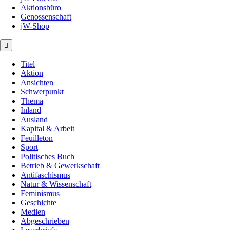
Aktionsbüro
Genossenschaft
jW-Shop
Titel
Aktion
Ansichten
Schwerpunkt
Thema
Inland
Ausland
Kapital & Arbeit
Feuilleton
Sport
Politisches Buch
Betrieb & Gewerkschaft
Antifaschismus
Natur & Wissenschaft
Feminismus
Geschichte
Medien
Abgeschrieben