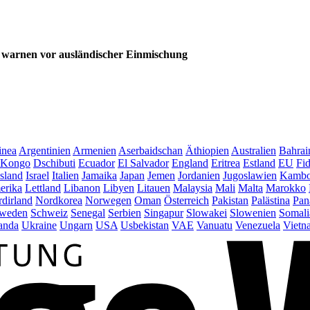
n warnen vor ausländischer Einmischung
inea
Argentinien
Armenien
Aserbaidschan
Äthiopien
Australien
Bahrai
Kongo
Dschibuti
Ecuador
El Salvador
England
Eritrea
Estland
EU
Fid
Island
Israel
Italien
Jamaika
Japan
Jemen
Jordanien
Jugoslawien
Kambo
erika
Lettland
Libanon
Libyen
Litauen
Malaysia
Mali
Malta
Marokko
dirland
Nordkorea
Norwegen
Oman
Österreich
Pakistan
Palästina
Pan
weden
Schweiz
Senegal
Serbien
Singapur
Slowakei
Slowenien
Somali
anda
Ukraine
Ungarn
USA
Usbekistan
VAE
Vanuatu
Venezuela
Vietn