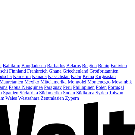
n
Baltikum
Bangladesch
Barbados
Belarus
Belgien
Benin
Bolivien
schi
Finnland
Frankreich
Ghana
Griechenland
Großbritannien
dscha
Kamerun
Kanada
Kasachstan
Katar
Kenia
Kirgisistan
Mauretanien
Mexiko
Mittelamerika
Mongolei
Montenegro
Mosambik
ama
Papua-Neuguinea
Paraguay
Peru
Philippinen
Polen
Portugal
a
Spanien
Südafrika
Südamerika
Sudan
Südkorea
Syrien
Taiwan
am
Wales
Westsahara
Zentralasien
Zypern