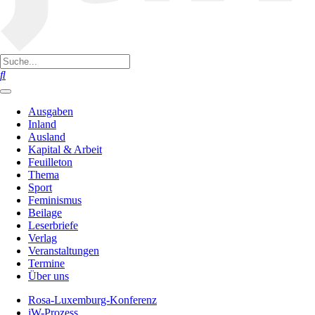
Ausgaben
Inland
Ausland
Kapital & Arbeit
Feuilleton
Thema
Sport
Feminismus
Beilage
Leserbriefe
Verlag
Veranstaltungen
Termine
Über uns
Rosa-Luxemburg-Konferenz
jW-Prozess