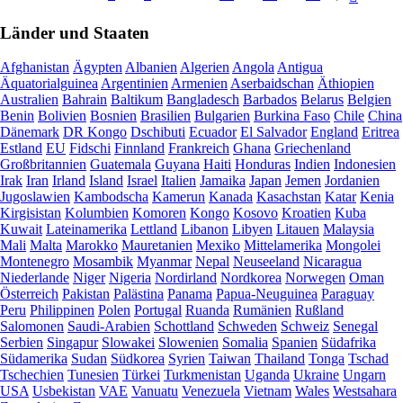
Länder und Staaten
Afghanistan
Ägypten
Albanien
Algerien
Angola
Antigua
Äquatorialguinea
Argentinien
Armenien
Aserbaidschan
Äthiopien
Australien
Bahrain
Baltikum
Bangladesch
Barbados
Belarus
Belgien
Benin
Bolivien
Bosnien
Brasilien
Bulgarien
Burkina Faso
Chile
China
Dänemark
DR Kongo
Dschibuti
Ecuador
El Salvador
England
Eritrea
Estland
EU
Fidschi
Finnland
Frankreich
Ghana
Griechenland
Großbritannien
Guatemala
Guyana
Haiti
Honduras
Indien
Indonesien
Irak
Iran
Irland
Island
Israel
Italien
Jamaika
Japan
Jemen
Jordanien
Jugoslawien
Kambodscha
Kamerun
Kanada
Kasachstan
Katar
Kenia
Kirgisistan
Kolumbien
Komoren
Kongo
Kosovo
Kroatien
Kuba
Kuwait
Lateinamerika
Lettland
Libanon
Libyen
Litauen
Malaysia
Mali
Malta
Marokko
Mauretanien
Mexiko
Mittelamerika
Mongolei
Montenegro
Mosambik
Myanmar
Nepal
Neuseeland
Nicaragua
Niederlande
Niger
Nigeria
Nordirland
Nordkorea
Norwegen
Oman
Österreich
Pakistan
Palästina
Panama
Papua-Neuguinea
Paraguay
Peru
Philippinen
Polen
Portugal
Ruanda
Rumänien
Rußland
Salomonen
Saudi-Arabien
Schottland
Schweden
Schweiz
Senegal
Serbien
Singapur
Slowakei
Slowenien
Somalia
Spanien
Südafrika
Südamerika
Sudan
Südkorea
Syrien
Taiwan
Thailand
Tonga
Tschad
Tschechien
Tunesien
Türkei
Turkmenistan
Uganda
Ukraine
Ungarn
USA
Usbekistan
VAE
Vanuatu
Venezuela
Vietnam
Wales
Westsahara