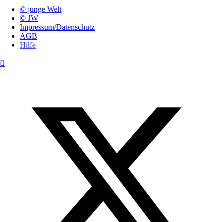
© junge Welt
© JW
Impressum/Datenschutz
AGB
Hilfe