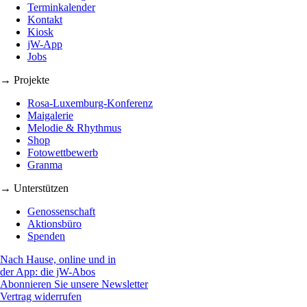
Terminkalender
Kontakt
Kiosk
jW-App
Jobs
→ Projekte
Rosa-Luxemburg-Konferenz
Maigalerie
Melodie & Rhythmus
Shop
Fotowettbewerb
Granma
→ Unterstützen
Genossenschaft
Aktionsbüro
Spenden
Nach Hause, online und in
der App: die jW-Abos
Abonnieren Sie unsere Newsletter
Vertrag widerrufen