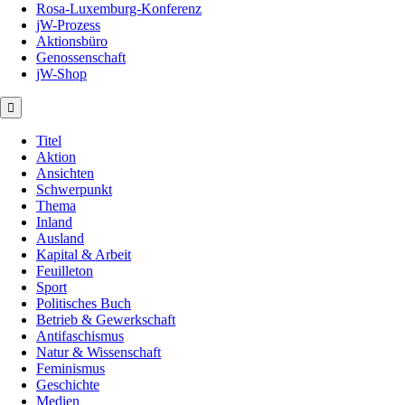
Rosa-Luxemburg-Konferenz
jW-Prozess
Aktionsbüro
Genossenschaft
jW-Shop
Titel
Aktion
Ansichten
Schwerpunkt
Thema
Inland
Ausland
Kapital & Arbeit
Feuilleton
Sport
Politisches Buch
Betrieb & Gewerkschaft
Antifaschismus
Natur & Wissenschaft
Feminismus
Geschichte
Medien