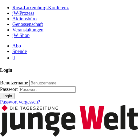
Zum
Rosa-Luxemburg-Konferenz
Inhalt
jW-Prozess
der
Aktionsbüro
Seite
Genossenschaft
Veranstaltungen
jW-Shop
Abo
Spende
Login
Benutzername
Passwort
Login
Passwort vergessen?