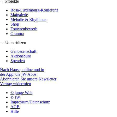
→ Projekte
Rosa-Luxemburg-Konferenz
Maigalerie
Melodie & Rhythmus
Shop
Fotowettbewerb
Granma
→ Unterstützen
Genossenschaft
Aktionsbüro
Spenden
Nach Hause, online und in
der App: die jW-Abos
Abonnieren Sie unsere Newsletter
Vertrag widerrufen
© junge Welt
© JW
Impressum/Datenschutz
AGB
Hilfe