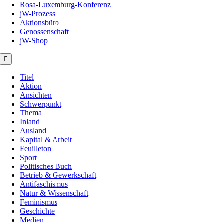
Rosa-Luxemburg-Konferenz
jW-Prozess
Aktionsbüro
Genossenschaft
jW-Shop
Titel
Aktion
Ansichten
Schwerpunkt
Thema
Inland
Ausland
Kapital & Arbeit
Feuilleton
Sport
Politisches Buch
Betrieb & Gewerkschaft
Antifaschismus
Natur & Wissenschaft
Feminismus
Geschichte
Medien