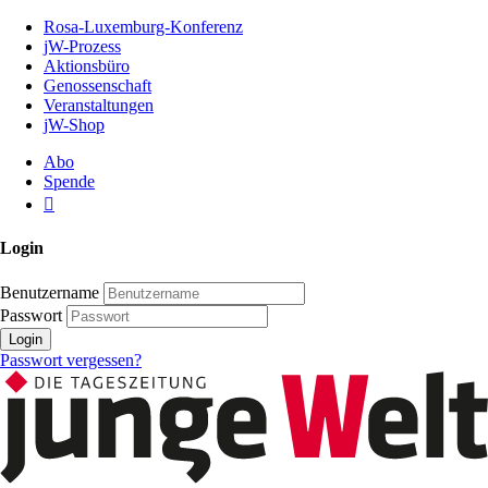
Zum
Rosa-Luxemburg-Konferenz
Inhalt
jW-Prozess
der
Aktionsbüro
Seite
Genossenschaft
Veranstaltungen
jW-Shop
Abo
Spende
Login
Benutzername
Passwort
Login
Passwort vergessen?