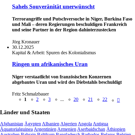
Sahels Souveränität unerwünscht
Terrorangriffe und Putschversuche in Niger, Burkina Faso
und Mali – deren Regierungen beschuldigen Frankreich
und seine Partner in der Region dahinterzustecken
Jörg Kronauer
30.12.2025
Kapital & Arbeit:
Spuren des Kolonialismus
Ringen um afrikanisches Uran
Niger verstaatlicht von französischen Konzernen
abgebautes Uran und wird des Diebstahls beschuldigt
Fritz Schmalzbauer
1
2
3
...
20
21
22
Länder und Staaten
Afghanistan
Ägypten
Albanien
Algerien
Angola
Antigua
Äquatorialguinea
Argentinien
Armenien
Aserbaidschan
Äthiopien
Australien
Bahrain
Baltikum
Bangladesch
Barbados
Belarus
Belgien