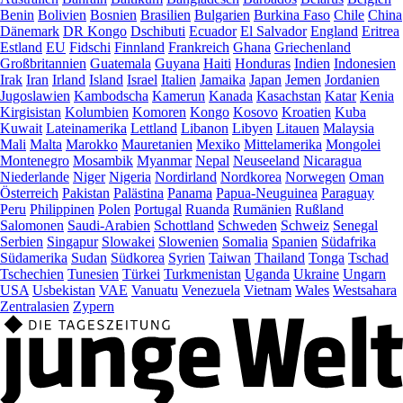
Benin
Bolivien
Bosnien
Brasilien
Bulgarien
Burkina Faso
Chile
China
Dänemark
DR Kongo
Dschibuti
Ecuador
El Salvador
England
Eritrea
Estland
EU
Fidschi
Finnland
Frankreich
Ghana
Griechenland
Großbritannien
Guatemala
Guyana
Haiti
Honduras
Indien
Indonesien
Irak
Iran
Irland
Island
Israel
Italien
Jamaika
Japan
Jemen
Jordanien
Jugoslawien
Kambodscha
Kamerun
Kanada
Kasachstan
Katar
Kenia
Kirgisistan
Kolumbien
Komoren
Kongo
Kosovo
Kroatien
Kuba
Kuwait
Lateinamerika
Lettland
Libanon
Libyen
Litauen
Malaysia
Mali
Malta
Marokko
Mauretanien
Mexiko
Mittelamerika
Mongolei
Montenegro
Mosambik
Myanmar
Nepal
Neuseeland
Nicaragua
Niederlande
Niger
Nigeria
Nordirland
Nordkorea
Norwegen
Oman
Österreich
Pakistan
Palästina
Panama
Papua-Neuguinea
Paraguay
Peru
Philippinen
Polen
Portugal
Ruanda
Rumänien
Rußland
Salomonen
Saudi-Arabien
Schottland
Schweden
Schweiz
Senegal
Serbien
Singapur
Slowakei
Slowenien
Somalia
Spanien
Südafrika
Südamerika
Sudan
Südkorea
Syrien
Taiwan
Thailand
Tonga
Tschad
Tschechien
Tunesien
Türkei
Turkmenistan
Uganda
Ukraine
Ungarn
USA
Usbekistan
VAE
Vanuatu
Venezuela
Vietnam
Wales
Westsahara
Zentralasien
Zypern