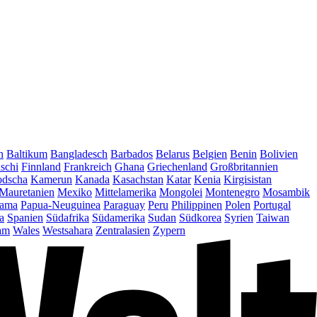
n
Baltikum
Bangladesch
Barbados
Belarus
Belgien
Benin
Bolivien
schi
Finnland
Frankreich
Ghana
Griechenland
Großbritannien
dscha
Kamerun
Kanada
Kasachstan
Katar
Kenia
Kirgisistan
Mauretanien
Mexiko
Mittelamerika
Mongolei
Montenegro
Mosambik
ama
Papua-Neuguinea
Paraguay
Peru
Philippinen
Polen
Portugal
a
Spanien
Südafrika
Südamerika
Sudan
Südkorea
Syrien
Taiwan
am
Wales
Westsahara
Zentralasien
Zypern