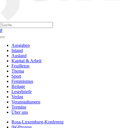
Ausgaben
Inland
Ausland
Kapital & Arbeit
Feuilleton
Thema
Sport
Feminismus
Beilage
Leserbriefe
Verlag
Veranstaltungen
Termine
Über uns
Rosa-Luxemburg-Konferenz
jW-Prozess