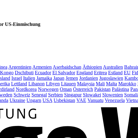
vor US-Einmischung
inea
Argentinien
Armenien
Aserbaidschan
Äthiopien
Australien
Bahrai
Kongo
Dschibuti
Ecuador
El Salvador
England
Eritrea
Estland
EU
Fid
Island
Israel
Italien
Jamaika
Japan
Jemen
Jordanien
Jugoslawien
Kambo
erika
Lettland
Libanon
Libyen
Litauen
Malaysia
Mali
Malta
Marokko
dirland
Nordkorea
Norwegen
Oman
Österreich
Pakistan
Palästina
Pan
weden
Schweiz
Senegal
Serbien
Singapur
Slowakei
Slowenien
Somali
anda
Ukraine
Ungarn
USA
Usbekistan
VAE
Vanuatu
Venezuela
Vietn