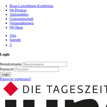
Zum
Rosa-Luxemburg-Konferenz
Inhalt
jW-Prozess
der
Aktionsbüro
Seite
Genossenschaft
Veranstaltungen
jW-Shop
Abo
Spende
Login
Benutzername
Passwort
Login
Passwort vergessen?