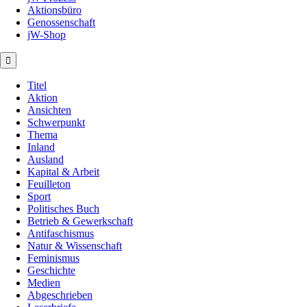
Aktionsbüro
Genossenschaft
jW-Shop
Titel
Aktion
Ansichten
Schwerpunkt
Thema
Inland
Ausland
Kapital & Arbeit
Feuilleton
Sport
Politisches Buch
Betrieb & Gewerkschaft
Antifaschismus
Natur & Wissenschaft
Feminismus
Geschichte
Medien
Abgeschrieben