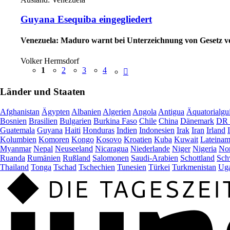
Guyana Esequiba eingegliedert
Venezuela: Maduro warnt bei Unterzeichnung von Gesetz 
Volker Hermsdorf
1
2
3
4
Länder und Staaten
Afghanistan
Ägypten
Albanien
Algerien
Angola
Antigua
Äquatorialgu
Bosnien
Brasilien
Bulgarien
Burkina Faso
Chile
China
Dänemark
DR 
Guatemala
Guyana
Haiti
Honduras
Indien
Indonesien
Irak
Iran
Irland
Kolumbien
Komoren
Kongo
Kosovo
Kroatien
Kuba
Kuwait
Lateinam
Myanmar
Nepal
Neuseeland
Nicaragua
Niederlande
Niger
Nigeria
Nor
Ruanda
Rumänien
Rußland
Salomonen
Saudi-Arabien
Schottland
Sch
Thailand
Tonga
Tschad
Tschechien
Tunesien
Türkei
Turkmenistan
Ug