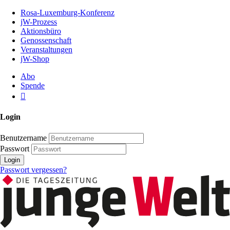
Zum
Rosa-Luxemburg-Konferenz
Inhalt
jW-Prozess
der
Aktionsbüro
Seite
Genossenschaft
Veranstaltungen
jW-Shop
Abo
Spende
Login
Benutzername
Passwort
Login
Passwort vergessen?