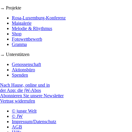
→ Projekte
Rosa-Luxemburg-Konferenz
Maigalerie
Melodie & Rhythmus
Shop
Fotowettbewerb
Granma
→ Unterstützen
Genossenschaft
Aktionsbüro
Spenden
Nach Hause, online und in
der App: die jW-Abos
Abonnieren Sie unsere Newsletter
Vertrag widerrufen
© junge Welt
© JW
Impressum/Datenschutz
AGB