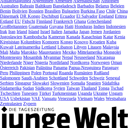
Äquatorialguinea
Argentinien
Armenien
Aserbaidschan
Äthiopien
Australien
Bahrain
Baltikum
Bangladesch
Barbados
Belarus
Belgien
Benin
Bolivien
Bosnien
Brasilien
Bulgarien
Burkina Faso
Chile
China
Dänemark
DR Kongo
Dschibuti
Ecuador
El Salvador
England
Eritrea
Estland
EU
Fidschi
Finnland
Frankreich
Ghana
Griechenland
Großbritannien
Guatemala
Guyana
Haiti
Honduras
Indien
Indonesien
Irak
Iran
Irland
Island
Israel
Italien
Jamaika
Japan
Jemen
Jordanien
Jugoslawien
Kambodscha
Kamerun
Kanada
Kasachstan
Katar
Kenia
Kirgisistan
Kolumbien
Komoren
Kongo
Kosovo
Kroatien
Kuba
Kuwait
Lateinamerika
Lettland
Libanon
Libyen
Litauen
Malaysia
Mali
Malta
Marokko
Mauretanien
Mexiko
Mittelamerika
Mongolei
Montenegro
Mosambik
Myanmar
Nepal
Neuseeland
Nicaragua
Niederlande
Niger
Nigeria
Nordirland
Nordkorea
Norwegen
Oman
Österreich
Pakistan
Palästina
Panama
Papua-Neuguinea
Paraguay
Peru
Philippinen
Polen
Portugal
Ruanda
Rumänien
Rußland
Salomonen
Saudi-Arabien
Schottland
Schweden
Schweiz
Senegal
Serbien
Singapur
Slowakei
Slowenien
Somalia
Spanien
Südafrika
Südamerika
Sudan
Südkorea
Syrien
Taiwan
Thailand
Tonga
Tschad
Tschechien
Tunesien
Türkei
Turkmenistan
Uganda
Ukraine
Ungarn
USA
Usbekistan
VAE
Vanuatu
Venezuela
Vietnam
Wales
Westsahara
Zentralasien
Zypern