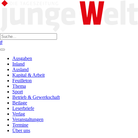
Ausgaben
Inland
Ausland
Kapital & Arbeit
Feuilleton
Thema
Sport
Betrieb & Gewerkschaft
Beilage
Leserbriefe
Verlag
Veranstaltungen
Termine
Über uns