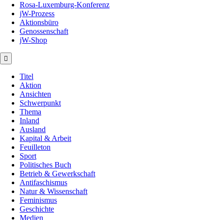
Rosa-Luxemburg-Konferenz
jW-Prozess
Aktionsbüro
Genossenschaft
jW-Shop
Titel
Aktion
Ansichten
Schwerpunkt
Thema
Inland
Ausland
Kapital & Arbeit
Feuilleton
Sport
Politisches Buch
Betrieb & Gewerkschaft
Antifaschismus
Natur & Wissenschaft
Feminismus
Geschichte
Medien