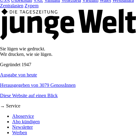
USA
Usbekistan
VAE
Vanuatu
Venezuela
Vietnam
Wales
Westsahara
Zentralasien
Zypern
Sie lügen wie gedruckt.
Wir drucken, wie sie lügen.
Gegründet 1947
Ausgabe von heute
Herausgegeben von 3079 GenossInnen
Diese Website auf einen Blick
→ Service
Aboservice
Abo kündigen
Newsletter
Werben