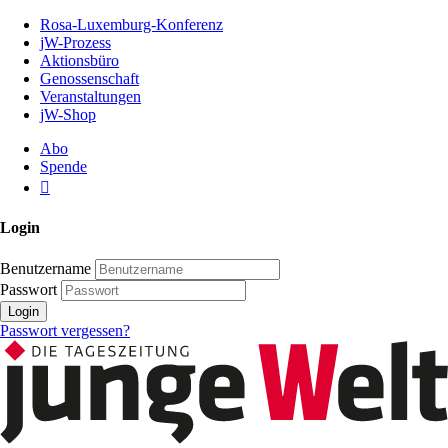
Zum
Rosa-Luxemburg-Konferenz
Inhalt
jW-Prozess
der
Aktionsbüro
Seite
Genossenschaft
Veranstaltungen
jW-Shop
Abo
Spende
Login
Benutzername
Passwort
Login
Passwort vergessen?