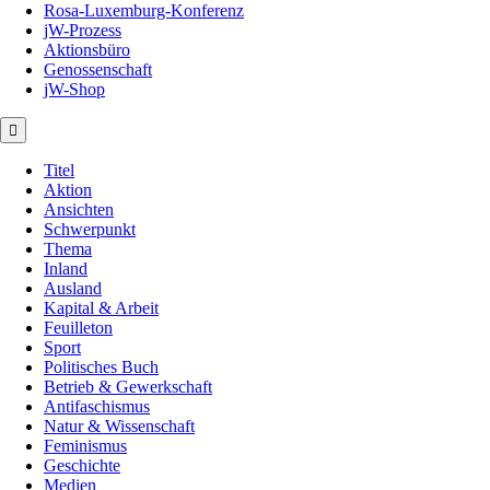
Rosa-Luxemburg-Konferenz
jW-Prozess
Aktionsbüro
Genossenschaft
jW-Shop
Titel
Aktion
Ansichten
Schwerpunkt
Thema
Inland
Ausland
Kapital & Arbeit
Feuilleton
Sport
Politisches Buch
Betrieb & Gewerkschaft
Antifaschismus
Natur & Wissenschaft
Feminismus
Geschichte
Medien