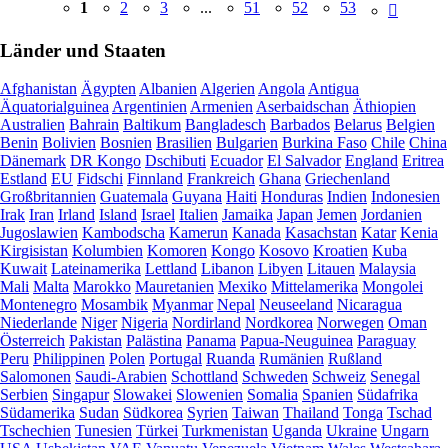
1
2
3
...
51
52
53
Länder und Staaten
Afghanistan
Ägypten
Albanien
Algerien
Angola
Antigua
Äquatorialguinea
Argentinien
Armenien
Aserbaidschan
Äthiopien
Australien
Bahrain
Baltikum
Bangladesch
Barbados
Belarus
Belgien
Benin
Bolivien
Bosnien
Brasilien
Bulgarien
Burkina Faso
Chile
China
Dänemark
DR Kongo
Dschibuti
Ecuador
El Salvador
England
Eritrea
Estland
EU
Fidschi
Finnland
Frankreich
Ghana
Griechenland
Großbritannien
Guatemala
Guyana
Haiti
Honduras
Indien
Indonesien
Irak
Iran
Irland
Island
Israel
Italien
Jamaika
Japan
Jemen
Jordanien
Jugoslawien
Kambodscha
Kamerun
Kanada
Kasachstan
Katar
Kenia
Kirgisistan
Kolumbien
Komoren
Kongo
Kosovo
Kroatien
Kuba
Kuwait
Lateinamerika
Lettland
Libanon
Libyen
Litauen
Malaysia
Mali
Malta
Marokko
Mauretanien
Mexiko
Mittelamerika
Mongolei
Montenegro
Mosambik
Myanmar
Nepal
Neuseeland
Nicaragua
Niederlande
Niger
Nigeria
Nordirland
Nordkorea
Norwegen
Oman
Österreich
Pakistan
Palästina
Panama
Papua-Neuguinea
Paraguay
Peru
Philippinen
Polen
Portugal
Ruanda
Rumänien
Rußland
Salomonen
Saudi-Arabien
Schottland
Schweden
Schweiz
Senegal
Serbien
Singapur
Slowakei
Slowenien
Somalia
Spanien
Südafrika
Südamerika
Sudan
Südkorea
Syrien
Taiwan
Thailand
Tonga
Tschad
Tschechien
Tunesien
Türkei
Turkmenistan
Uganda
Ukraine
Ungarn