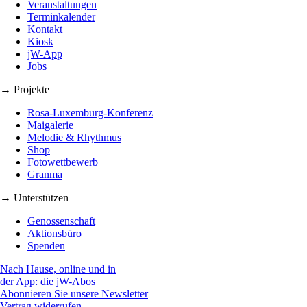
Veranstaltungen
Terminkalender
Kontakt
Kiosk
jW-App
Jobs
→ Projekte
Rosa-Luxemburg-Konferenz
Maigalerie
Melodie & Rhythmus
Shop
Fotowettbewerb
Granma
→ Unterstützen
Genossenschaft
Aktionsbüro
Spenden
Nach Hause, online und in
der App: die jW-Abos
Abonnieren Sie unsere Newsletter
Vertrag widerrufen