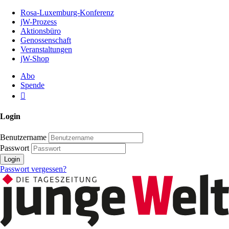
Zum
Rosa-Luxemburg-Konferenz
Inhalt
jW-Prozess
der
Aktionsbüro
Seite
Genossenschaft
Veranstaltungen
jW-Shop
Abo
Spende
Login
Benutzername
Passwort
Login
Passwort vergessen?