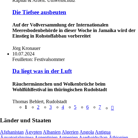
Kapital & Arbeit:
Umweltschutz
Die Tiefsee ausbeuten
Auf der Vollversammlung der Internationalen
Meeresbodenbehörde in dieser Woche in Jamaika wird der
Einstieg in Rohstoffabbau vorbereitet
Jörg Kronauer
10.07.2024
Feuilleton:
Festivalsommer
Da liegt was in der Luft
Räuchermännchen und Wolkenbrüche beim
Wohlfühlfestival im thüringischen Rudolstadt
Thomas Behlert, Rudolstadt
1
2
3
4
5
6
7
Länder und Staaten
Afghanistan
Ägypten
Albanien
Algerien
Angola
Antigua
Äquatorialguinea
Argentinien
Armenien
Aserbaidschan
Äthiopien