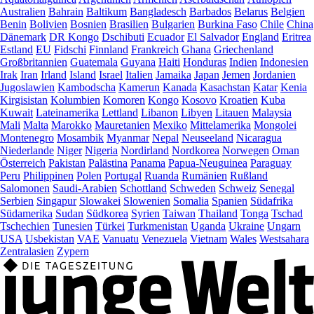
Australien
Bahrain
Baltikum
Bangladesch
Barbados
Belarus
Belgien
Benin
Bolivien
Bosnien
Brasilien
Bulgarien
Burkina Faso
Chile
China
Dänemark
DR Kongo
Dschibuti
Ecuador
El Salvador
England
Eritrea
Estland
EU
Fidschi
Finnland
Frankreich
Ghana
Griechenland
Großbritannien
Guatemala
Guyana
Haiti
Honduras
Indien
Indonesien
Irak
Iran
Irland
Island
Israel
Italien
Jamaika
Japan
Jemen
Jordanien
Jugoslawien
Kambodscha
Kamerun
Kanada
Kasachstan
Katar
Kenia
Kirgisistan
Kolumbien
Komoren
Kongo
Kosovo
Kroatien
Kuba
Kuwait
Lateinamerika
Lettland
Libanon
Libyen
Litauen
Malaysia
Mali
Malta
Marokko
Mauretanien
Mexiko
Mittelamerika
Mongolei
Montenegro
Mosambik
Myanmar
Nepal
Neuseeland
Nicaragua
Niederlande
Niger
Nigeria
Nordirland
Nordkorea
Norwegen
Oman
Österreich
Pakistan
Palästina
Panama
Papua-Neuguinea
Paraguay
Peru
Philippinen
Polen
Portugal
Ruanda
Rumänien
Rußland
Salomonen
Saudi-Arabien
Schottland
Schweden
Schweiz
Senegal
Serbien
Singapur
Slowakei
Slowenien
Somalia
Spanien
Südafrika
Südamerika
Sudan
Südkorea
Syrien
Taiwan
Thailand
Tonga
Tschad
Tschechien
Tunesien
Türkei
Turkmenistan
Uganda
Ukraine
Ungarn
USA
Usbekistan
VAE
Vanuatu
Venezuela
Vietnam
Wales
Westsahara
Zentralasien
Zypern