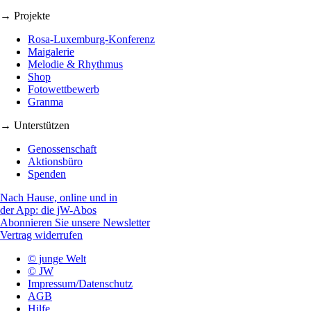
→ Projekte
Rosa-Luxemburg-Konferenz
Maigalerie
Melodie & Rhythmus
Shop
Fotowettbewerb
Granma
→ Unterstützen
Genossenschaft
Aktionsbüro
Spenden
Nach Hause, online und in
der App: die jW-Abos
Abonnieren Sie unsere Newsletter
Vertrag widerrufen
© junge Welt
© JW
Impressum/Datenschutz
AGB
Hilfe