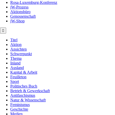
Rosa-Luxemburg-Konferenz
jW-Prozess
Aktionsbüro
Genossenschaft
jW-Shop
Titel
Aktion
Ansichten
Schwerpunkt
Thema
Inland
Ausland
Kapital & Arbeit
Feuilleton
Sport
Politisches Buch
Betrieb & Gewerkschaft
Antifaschismus
Natur & Wissenschaft
Feminismus
Geschichte
Medien