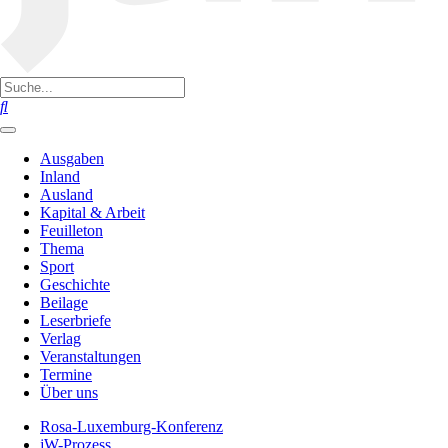
Ausgaben
Inland
Ausland
Kapital & Arbeit
Feuilleton
Thema
Sport
Geschichte
Beilage
Leserbriefe
Verlag
Veranstaltungen
Termine
Über uns
Rosa-Luxemburg-Konferenz
jW-Prozess