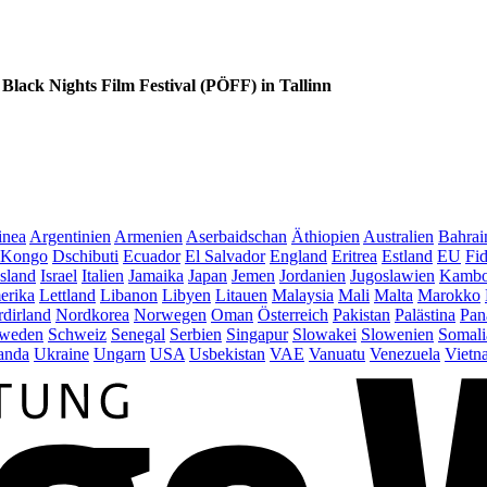
Black Nights Film Festival (PÖFF) in Tallinn
inea
Argentinien
Armenien
Aserbaidschan
Äthiopien
Australien
Bahrai
Kongo
Dschibuti
Ecuador
El Salvador
England
Eritrea
Estland
EU
Fid
Island
Israel
Italien
Jamaika
Japan
Jemen
Jordanien
Jugoslawien
Kambo
erika
Lettland
Libanon
Libyen
Litauen
Malaysia
Mali
Malta
Marokko
dirland
Nordkorea
Norwegen
Oman
Österreich
Pakistan
Palästina
Pan
weden
Schweiz
Senegal
Serbien
Singapur
Slowakei
Slowenien
Somali
anda
Ukraine
Ungarn
USA
Usbekistan
VAE
Vanuatu
Venezuela
Vietn