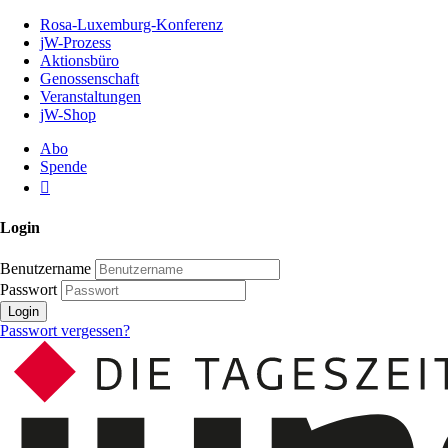
Zum
Rosa-Luxemburg-Konferenz
Inhalt
jW-Prozess
der
Aktionsbüro
Seite
Genossenschaft
Veranstaltungen
jW-Shop
Abo
Spende
Login
Benutzername
Passwort
Login
Passwort vergessen?