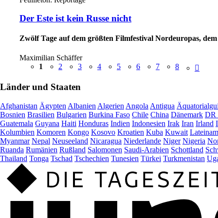
Der Este ist kein Russe nicht
Zwölf Tage auf dem größten Filmfestival Nordeuropas, dem 
Maximilian Schäffer
1
2
3
4
5
6
7
8
Länder und Staaten
Afghanistan
Ägypten
Albanien
Algerien
Angola
Antigua
Äquatorialgu
Bosnien
Brasilien
Bulgarien
Burkina Faso
Chile
China
Dänemark
DR 
Guatemala
Guyana
Haiti
Honduras
Indien
Indonesien
Irak
Iran
Irland
Kolumbien
Komoren
Kongo
Kosovo
Kroatien
Kuba
Kuwait
Lateinam
Myanmar
Nepal
Neuseeland
Nicaragua
Niederlande
Niger
Nigeria
Nor
Ruanda
Rumänien
Rußland
Salomonen
Saudi-Arabien
Schottland
Sch
Thailand
Tonga
Tschad
Tschechien
Tunesien
Türkei
Turkmenistan
Ug