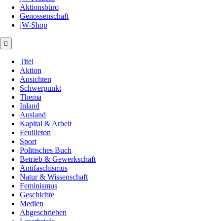
Aktionsbüro
Genossenschaft
jW-Shop
Titel
Aktion
Ansichten
Schwerpunkt
Thema
Inland
Ausland
Kapital & Arbeit
Feuilleton
Sport
Politisches Buch
Betrieb & Gewerkschaft
Antifaschismus
Natur & Wissenschaft
Feminismus
Geschichte
Medien
Abgeschrieben