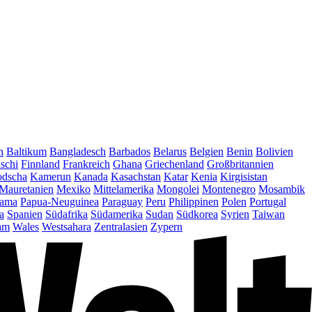
n
Baltikum
Bangladesch
Barbados
Belarus
Belgien
Benin
Bolivien
schi
Finnland
Frankreich
Ghana
Griechenland
Großbritannien
dscha
Kamerun
Kanada
Kasachstan
Katar
Kenia
Kirgisistan
Mauretanien
Mexiko
Mittelamerika
Mongolei
Montenegro
Mosambik
ama
Papua-Neuguinea
Paraguay
Peru
Philippinen
Polen
Portugal
a
Spanien
Südafrika
Südamerika
Sudan
Südkorea
Syrien
Taiwan
am
Wales
Westsahara
Zentralasien
Zypern