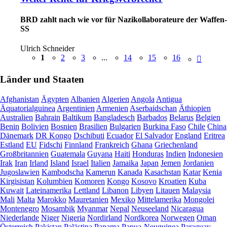
BRD zahlt nach wie vor für Nazikollaborateure der Waffen-
SS
Ulrich Schneider
1
2
3
...
14
15
16
Länder und Staaten
Afghanistan
Ägypten
Albanien
Algerien
Angola
Antigua
Äquatorialguinea
Argentinien
Armenien
Aserbaidschan
Äthiopien
Australien
Bahrain
Baltikum
Bangladesch
Barbados
Belarus
Belgien
Benin
Bolivien
Bosnien
Brasilien
Bulgarien
Burkina Faso
Chile
China
Dänemark
DR Kongo
Dschibuti
Ecuador
El Salvador
England
Eritrea
Estland
EU
Fidschi
Finnland
Frankreich
Ghana
Griechenland
Großbritannien
Guatemala
Guyana
Haiti
Honduras
Indien
Indonesien
Irak
Iran
Irland
Island
Israel
Italien
Jamaika
Japan
Jemen
Jordanien
Jugoslawien
Kambodscha
Kamerun
Kanada
Kasachstan
Katar
Kenia
Kirgisistan
Kolumbien
Komoren
Kongo
Kosovo
Kroatien
Kuba
Kuwait
Lateinamerika
Lettland
Libanon
Libyen
Litauen
Malaysia
Mali
Malta
Marokko
Mauretanien
Mexiko
Mittelamerika
Mongolei
Montenegro
Mosambik
Myanmar
Nepal
Neuseeland
Nicaragua
Niederlande
Niger
Nigeria
Nordirland
Nordkorea
Norwegen
Oman
Österreich
Pakistan
Palästina
Panama
Papua-Neuguinea
Paraguay