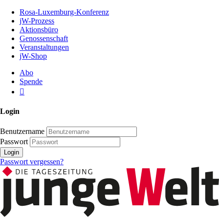
Zum
Rosa-Luxemburg-Konferenz
Inhalt
jW-Prozess
der
Aktionsbüro
Seite
Genossenschaft
Veranstaltungen
jW-Shop
Abo
Spende
Login
Benutzername
Passwort
Login
Passwort vergessen?