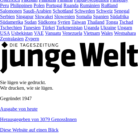
Peru
Philippinen
Polen
Portugal
Ruanda
Rumänien
Rußland
Salomonen
Saudi-Arabien
Schottland
Schweden
Schweiz
Senegal
Serbien
Singapur
Slowakei
Slowenien
Somalia
Spanien
Südafrika
Südamerika
Sudan
Südkorea
Syrien
Taiwan
Thailand
Tonga
Tschad
Tschechien
Tunesien
Türkei
Turkmenistan
Uganda
Ukraine
Ungarn
USA
Usbekistan
VAE
Vanuatu
Venezuela
Vietnam
Wales
Westsahara
Zentralasien
Zypern
Sie lügen wie gedruckt.
Wir drucken, wie sie lügen.
Gegründet 1947
Ausgabe von heute
Herausgegeben von 3079 GenossInnen
Diese Website auf einen Blick