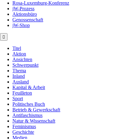
Rosa-Luxemburg-Konferenz
jW-Prozess
Aktionsbüro
Genossenschaft
jW-Shop
Titel
Aktion
Ansichten
Schwerpunkt
Thema
Inland
Ausland
Kapital & Arbeit
Feuilleton
Sport
Politisches Buch
Betrieb & Gewerkschaft
Antifaschismus
Natur & Wissenschaft
Feminismus
Geschichte
Medien