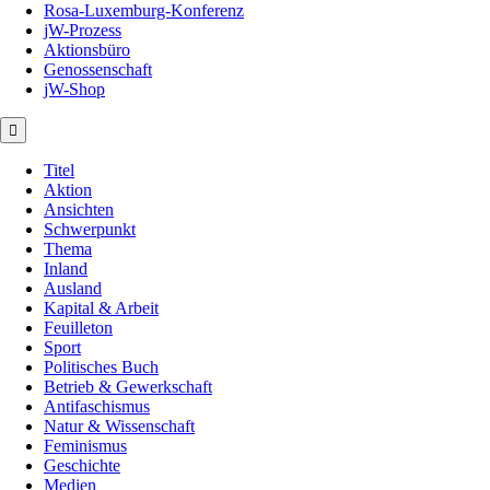
Rosa-Luxemburg-Konferenz
jW-Prozess
Aktionsbüro
Genossenschaft
jW-Shop
Titel
Aktion
Ansichten
Schwerpunkt
Thema
Inland
Ausland
Kapital & Arbeit
Feuilleton
Sport
Politisches Buch
Betrieb & Gewerkschaft
Antifaschismus
Natur & Wissenschaft
Feminismus
Geschichte
Medien