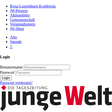
Zum
Rosa-Luxemburg-Konferenz
Inhalt
jW-Prozess
der
Aktionsbüro
Seite
Genossenschaft
Veranstaltungen
jW-Shop
Abo
Spende
Login
Benutzername
Passwort
Login
Passwort vergessen?