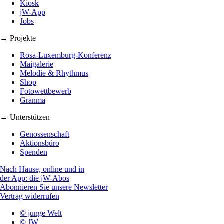
Kiosk
jW-App
Jobs
→ Projekte
Rosa-Luxemburg-Konferenz
Maigalerie
Melodie & Rhythmus
Shop
Fotowettbewerb
Granma
→ Unterstützen
Genossenschaft
Aktionsbüro
Spenden
Nach Hause, online und in
der App: die jW-Abos
Abonnieren Sie unsere Newsletter
Vertrag widerrufen
© junge Welt
© JW