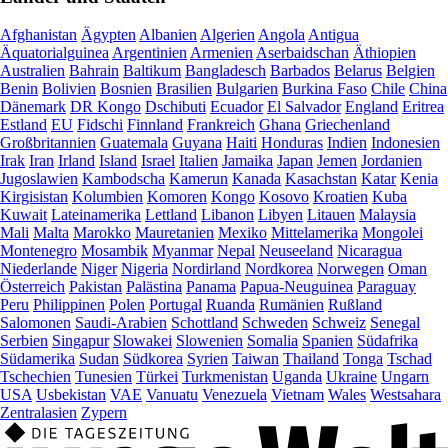
Afghanistan
Ägypten
Albanien
Algerien
Angola
Antigua
Äquatorialguinea
Argentinien
Armenien
Aserbaidschan
Äthiopien
Australien
Bahrain
Baltikum
Bangladesch
Barbados
Belarus
Belgien
Benin
Bolivien
Bosnien
Brasilien
Bulgarien
Burkina Faso
Chile
China
Dänemark
DR Kongo
Dschibuti
Ecuador
El Salvador
England
Eritrea
Estland
EU
Fidschi
Finnland
Frankreich
Ghana
Griechenland
Großbritannien
Guatemala
Guyana
Haiti
Honduras
Indien
Indonesien
Irak
Iran
Irland
Island
Israel
Italien
Jamaika
Japan
Jemen
Jordanien
Jugoslawien
Kambodscha
Kamerun
Kanada
Kasachstan
Katar
Kenia
Kirgisistan
Kolumbien
Komoren
Kongo
Kosovo
Kroatien
Kuba
Kuwait
Lateinamerika
Lettland
Libanon
Libyen
Litauen
Malaysia
Mali
Malta
Marokko
Mauretanien
Mexiko
Mittelamerika
Mongolei
Montenegro
Mosambik
Myanmar
Nepal
Neuseeland
Nicaragua
Niederlande
Niger
Nigeria
Nordirland
Nordkorea
Norwegen
Oman
Österreich
Pakistan
Palästina
Panama
Papua-Neuguinea
Paraguay
Peru
Philippinen
Polen
Portugal
Ruanda
Rumänien
Rußland
Salomonen
Saudi-Arabien
Schottland
Schweden
Schweiz
Senegal
Serbien
Singapur
Slowakei
Slowenien
Somalia
Spanien
Südafrika
Südamerika
Sudan
Südkorea
Syrien
Taiwan
Thailand
Tonga
Tschad
Tschechien
Tunesien
Türkei
Turkmenistan
Uganda
Ukraine
Ungarn
USA
Usbekistan
VAE
Vanuatu
Venezuela
Vietnam
Wales
Westsahara
Zentralasien
Zypern