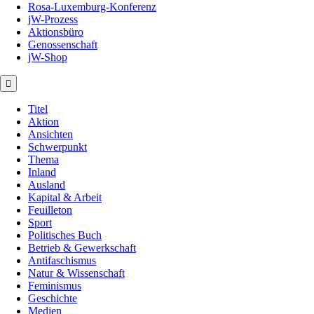
Rosa-Luxemburg-Konferenz
jW-Prozess
Aktionsbüro
Genossenschaft
jW-Shop
Titel
Aktion
Ansichten
Schwerpunkt
Thema
Inland
Ausland
Kapital & Arbeit
Feuilleton
Sport
Politisches Buch
Betrieb & Gewerkschaft
Antifaschismus
Natur & Wissenschaft
Feminismus
Geschichte
Medien