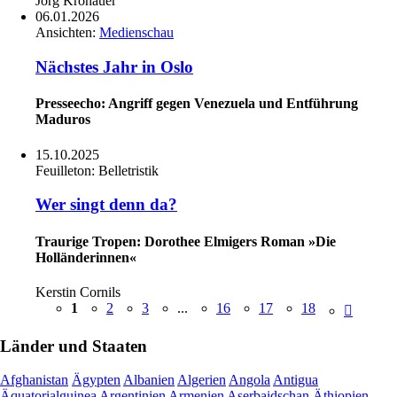
Jörg Kronauer
06.01.2026
Ansichten:
Medienschau
Nächstes Jahr in Oslo
Presseecho: Angriff gegen Venezuela und Entführung
Maduros
15.10.2025
Feuilleton:
Belletristik
Wer singt denn da?
Traurige Tropen: Dorothee Elmigers Roman »Die
Holländerinnen«
Kerstin Cornils
1
2
3
...
16
17
18
Länder und Staaten
Afghanistan
Ägypten
Albanien
Algerien
Angola
Antigua
Äquatorialguinea
Argentinien
Armenien
Aserbaidschan
Äthiopien