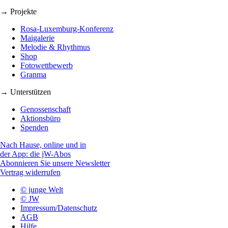
→ Projekte
Rosa-Luxemburg-Konferenz
Maigalerie
Melodie & Rhythmus
Shop
Fotowettbewerb
Granma
→ Unterstützen
Genossenschaft
Aktionsbüro
Spenden
Nach Hause, online und in
der App: die jW-Abos
Abonnieren Sie unsere Newsletter
Vertrag widerrufen
© junge Welt
© JW
Impressum/Datenschutz
AGB
Hilfe