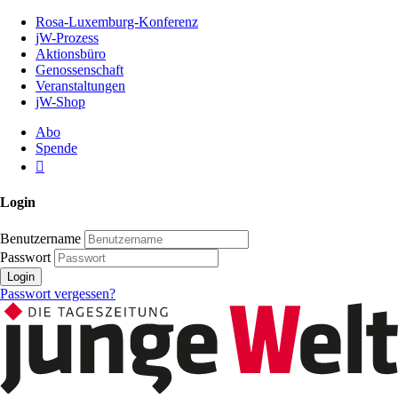
Zum
Rosa-Luxemburg-Konferenz
Inhalt
jW-Prozess
der
Aktionsbüro
Seite
Genossenschaft
Veranstaltungen
jW-Shop
Abo
Spende
Login
Benutzername
Passwort
Login
Passwort vergessen?