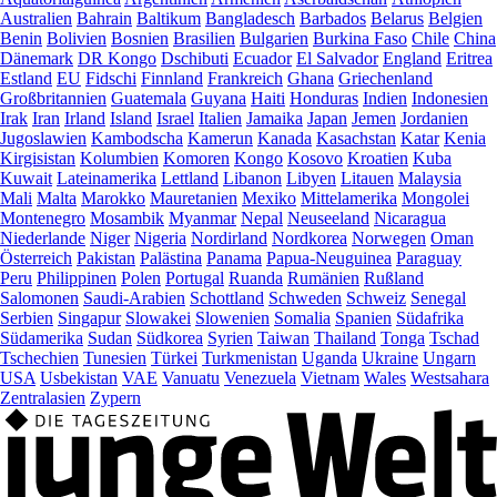
Australien
Bahrain
Baltikum
Bangladesch
Barbados
Belarus
Belgien
Benin
Bolivien
Bosnien
Brasilien
Bulgarien
Burkina Faso
Chile
China
Dänemark
DR Kongo
Dschibuti
Ecuador
El Salvador
England
Eritrea
Estland
EU
Fidschi
Finnland
Frankreich
Ghana
Griechenland
Großbritannien
Guatemala
Guyana
Haiti
Honduras
Indien
Indonesien
Irak
Iran
Irland
Island
Israel
Italien
Jamaika
Japan
Jemen
Jordanien
Jugoslawien
Kambodscha
Kamerun
Kanada
Kasachstan
Katar
Kenia
Kirgisistan
Kolumbien
Komoren
Kongo
Kosovo
Kroatien
Kuba
Kuwait
Lateinamerika
Lettland
Libanon
Libyen
Litauen
Malaysia
Mali
Malta
Marokko
Mauretanien
Mexiko
Mittelamerika
Mongolei
Montenegro
Mosambik
Myanmar
Nepal
Neuseeland
Nicaragua
Niederlande
Niger
Nigeria
Nordirland
Nordkorea
Norwegen
Oman
Österreich
Pakistan
Palästina
Panama
Papua-Neuguinea
Paraguay
Peru
Philippinen
Polen
Portugal
Ruanda
Rumänien
Rußland
Salomonen
Saudi-Arabien
Schottland
Schweden
Schweiz
Senegal
Serbien
Singapur
Slowakei
Slowenien
Somalia
Spanien
Südafrika
Südamerika
Sudan
Südkorea
Syrien
Taiwan
Thailand
Tonga
Tschad
Tschechien
Tunesien
Türkei
Turkmenistan
Uganda
Ukraine
Ungarn
USA
Usbekistan
VAE
Vanuatu
Venezuela
Vietnam
Wales
Westsahara
Zentralasien
Zypern