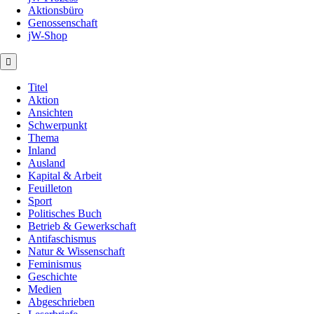
Aktionsbüro
Genossenschaft
jW-Shop
Titel
Aktion
Ansichten
Schwerpunkt
Thema
Inland
Ausland
Kapital & Arbeit
Feuilleton
Sport
Politisches Buch
Betrieb & Gewerkschaft
Antifaschismus
Natur & Wissenschaft
Feminismus
Geschichte
Medien
Abgeschrieben