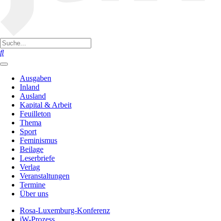
Ausgaben
Inland
Ausland
Kapital & Arbeit
Feuilleton
Thema
Sport
Feminismus
Beilage
Leserbriefe
Verlag
Veranstaltungen
Termine
Über uns
Rosa-Luxemburg-Konferenz
jW-Prozess