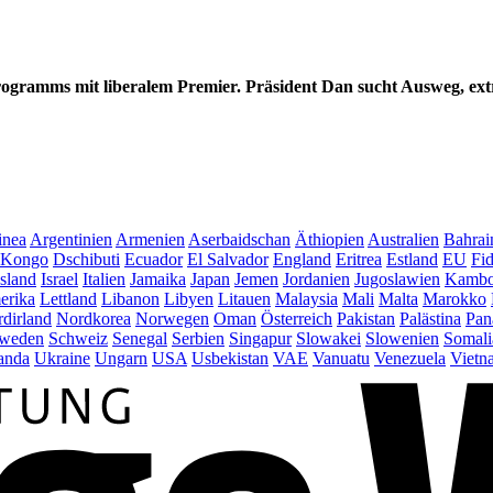
gramms mit liberalem Premier. Präsident Dan sucht Ausweg, extr
inea
Argentinien
Armenien
Aserbaidschan
Äthiopien
Australien
Bahrai
Kongo
Dschibuti
Ecuador
El Salvador
England
Eritrea
Estland
EU
Fid
Island
Israel
Italien
Jamaika
Japan
Jemen
Jordanien
Jugoslawien
Kambo
erika
Lettland
Libanon
Libyen
Litauen
Malaysia
Mali
Malta
Marokko
dirland
Nordkorea
Norwegen
Oman
Österreich
Pakistan
Palästina
Pan
weden
Schweiz
Senegal
Serbien
Singapur
Slowakei
Slowenien
Somali
anda
Ukraine
Ungarn
USA
Usbekistan
VAE
Vanuatu
Venezuela
Vietn