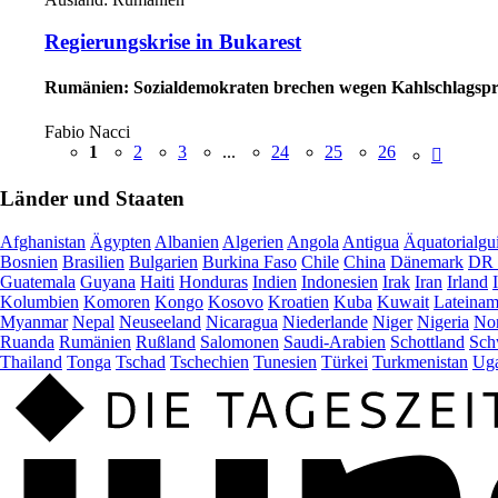
Regierungskrise in Bukarest
Rumänien: Sozialdemokraten brechen wegen Kahlschlagspro
Fabio Nacci
1
2
3
...
24
25
26
Länder und Staaten
Afghanistan
Ägypten
Albanien
Algerien
Angola
Antigua
Äquatorialgu
Bosnien
Brasilien
Bulgarien
Burkina Faso
Chile
China
Dänemark
DR 
Guatemala
Guyana
Haiti
Honduras
Indien
Indonesien
Irak
Iran
Irland
Kolumbien
Komoren
Kongo
Kosovo
Kroatien
Kuba
Kuwait
Lateinam
Myanmar
Nepal
Neuseeland
Nicaragua
Niederlande
Niger
Nigeria
Nor
Ruanda
Rumänien
Rußland
Salomonen
Saudi-Arabien
Schottland
Sch
Thailand
Tonga
Tschad
Tschechien
Tunesien
Türkei
Turkmenistan
Ug