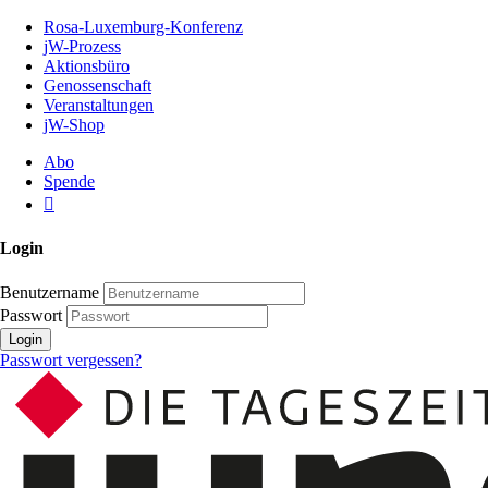
Zum
Rosa-Luxemburg-Konferenz
Inhalt
jW-Prozess
der
Aktionsbüro
Seite
Genossenschaft
Veranstaltungen
jW-Shop
Abo
Spende
Login
Benutzername
Passwort
Login
Passwort vergessen?