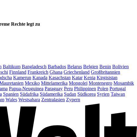
eme Rechte legt zu
n
Baltikum
Bangladesch
Barbados
Belarus
Belgien
Benin
Bolivien
schi
Finnland
Frankreich
Ghana
Griechenland
Großbritannien
dscha
Kamerun
Kanada
Kasachstan
Katar
Kenia
Kirgisistan
Mauretanien
Mexiko
Mittelamerika
Mongolei
Montenegro
Mosambik
ama
Papua-Neuguinea
Paraguay
Peru
Philippinen
Polen
Portugal
a
Spanien
Südafrika
Südamerika
Sudan
Südkorea
Syrien
Taiwan
am
Wales
Westsahara
Zentralasien
Zypern