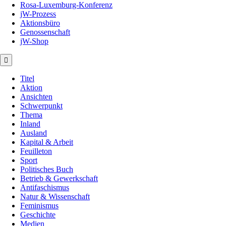
Rosa-Luxemburg-Konferenz
jW-Prozess
Aktionsbüro
Genossenschaft
jW-Shop
Titel
Aktion
Ansichten
Schwerpunkt
Thema
Inland
Ausland
Kapital & Arbeit
Feuilleton
Sport
Politisches Buch
Betrieb & Gewerkschaft
Antifaschismus
Natur & Wissenschaft
Feminismus
Geschichte
Medien