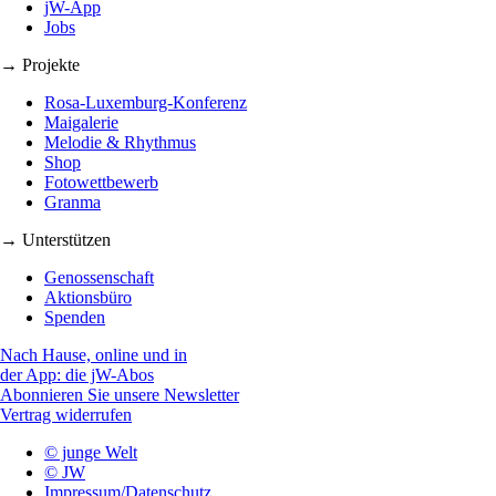
jW-App
Jobs
→ Projekte
Rosa-Luxemburg-Konferenz
Maigalerie
Melodie & Rhythmus
Shop
Fotowettbewerb
Granma
→ Unterstützen
Genossenschaft
Aktionsbüro
Spenden
Nach Hause, online und in
der App: die jW-Abos
Abonnieren Sie unsere Newsletter
Vertrag widerrufen
© junge Welt
© JW
Impressum/Datenschutz