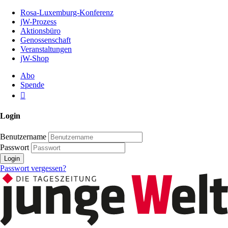
Zum
Rosa-Luxemburg-Konferenz
Inhalt
jW-Prozess
der
Aktionsbüro
Seite
Genossenschaft
Veranstaltungen
jW-Shop
Abo
Spende
Login
Benutzername
Passwort
Login
Passwort vergessen?