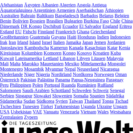
Afghanistan
Ägypten
Albanien
Algerien
Angola
Antigua
Äquatorialguinea
Argentinien
Armenien
Aserbaidschan
Äthiopien
Australien
Bahrain
Baltikum
Bangladesch
Barbados
Belarus
Belgien
Benin
Bolivien
Bosnien
Brasilien
Bulgarien
Burkina Faso
Chile
China
Dänemark
DR Kongo
Dschibuti
Ecuador
El Salvador
England
Eritrea
Estland
EU
Fidschi
Finnland
Frankreich
Ghana
Griechenland
Großbritannien
Guatemala
Guyana
Haiti
Honduras
Indien
Indonesien
Irak
Iran
Irland
Island
Israel
Italien
Jamaika
Japan
Jemen
Jordanien
Jugoslawien
Kambodscha
Kamerun
Kanada
Kasachstan
Katar
Kenia
Kirgisistan
Kolumbien
Komoren
Kongo
Kosovo
Kroatien
Kuba
Kuwait
Lateinamerika
Lettland
Libanon
Libyen
Litauen
Malaysia
Mali
Malta
Marokko
Mauretanien
Mexiko
Mittelamerika
Mongolei
Montenegro
Mosambik
Myanmar
Nepal
Neuseeland
Nicaragua
Niederlande
Niger
Nigeria
Nordirland
Nordkorea
Norwegen
Oman
Österreich
Pakistan
Palästina
Panama
Papua-Neuguinea
Paraguay
Peru
Philippinen
Polen
Portugal
Ruanda
Rumänien
Rußland
Salomonen
Saudi-Arabien
Schottland
Schweden
Schweiz
Senegal
Serbien
Singapur
Slowakei
Slowenien
Somalia
Spanien
Südafrika
Südamerika
Sudan
Südkorea
Syrien
Taiwan
Thailand
Tonga
Tschad
Tschechien
Tunesien
Türkei
Turkmenistan
Uganda
Ukraine
Ungarn
USA
Usbekistan
VAE
Vanuatu
Venezuela
Vietnam
Wales
Westsahara
Zentralasien
Zypern