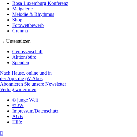
Rosa-Luxemburg-Konferenz
Maigalerie
Melodie & Rhythmus
Shop
Fotowettbewerb
Granma
→ Unterstützen
Genossenschaft
Aktionsbüro
Spenden
Nach Hause, online und in
der App: die jW-Abos
Abonnieren Sie unsere Newsletter
Vertrag widerrufen
© junge Welt
© JW
Impressum/Datenschutz
AGB
Hilfe