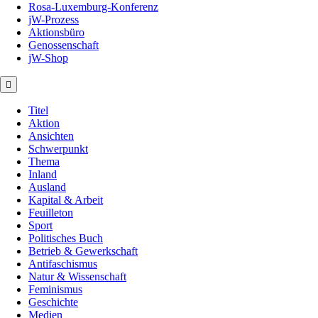
Rosa-Luxemburg-Konferenz
jW-Prozess
Aktionsbüro
Genossenschaft
jW-Shop
Titel
Aktion
Ansichten
Schwerpunkt
Thema
Inland
Ausland
Kapital & Arbeit
Feuilleton
Sport
Politisches Buch
Betrieb & Gewerkschaft
Antifaschismus
Natur & Wissenschaft
Feminismus
Geschichte
Medien