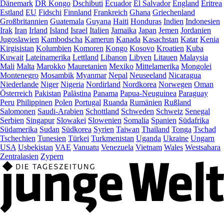
Dänemark
DR Kongo
Dschibuti
Ecuador
El Salvador
England
Eritrea
Estland
EU
Fidschi
Finnland
Frankreich
Ghana
Griechenland
Großbritannien
Guatemala
Guyana
Haiti
Honduras
Indien
Indonesien
Irak
Iran
Irland
Island
Israel
Italien
Jamaika
Japan
Jemen
Jordanien
Jugoslawien
Kambodscha
Kamerun
Kanada
Kasachstan
Katar
Kenia
Kirgisistan
Kolumbien
Komoren
Kongo
Kosovo
Kroatien
Kuba
Kuwait
Lateinamerika
Lettland
Libanon
Libyen
Litauen
Malaysia
Mali
Malta
Marokko
Mauretanien
Mexiko
Mittelamerika
Mongolei
Montenegro
Mosambik
Myanmar
Nepal
Neuseeland
Nicaragua
Niederlande
Niger
Nigeria
Nordirland
Nordkorea
Norwegen
Oman
Österreich
Pakistan
Palästina
Panama
Papua-Neuguinea
Paraguay
Peru
Philippinen
Polen
Portugal
Ruanda
Rumänien
Rußland
Salomonen
Saudi-Arabien
Schottland
Schweden
Schweiz
Senegal
Serbien
Singapur
Slowakei
Slowenien
Somalia
Spanien
Südafrika
Südamerika
Sudan
Südkorea
Syrien
Taiwan
Thailand
Tonga
Tschad
Tschechien
Tunesien
Türkei
Turkmenistan
Uganda
Ukraine
Ungarn
USA
Usbekistan
VAE
Vanuatu
Venezuela
Vietnam
Wales
Westsahara
Zentralasien
Zypern