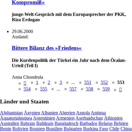
Kompromiß«
junge-Welt-Gespräch mit dem Europasprecher der PKK,
Riza Erdogan
29.06.2000
Ausland:
Bittere Bilanz des »Friedens«
Die Kurdenpolitik der Türkei ein Jahr nach dem Öcalan-
Urteil (Teil I)
Anna Chondrula
1
2
3
...
551
552
553
554
555
...
557
558
559
Länder und Staaten
Afghanistan
Ägypten
Albanien
Algerien
Angola
Antigua
Äquatorialguinea
Argentinien
Armenien
Aserbaidschan
Äthiopien
Australien
Bahrain
Baltikum
Bangladesch
Barbados
Belarus
Belgien
Benin
Bolivien
Bosnien
Brasilien
Bulgarien
Burkina Faso
Chile
China