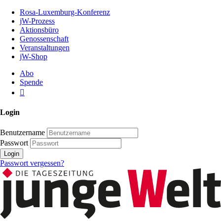
Zum
Rosa-Luxemburg-Konferenz
Inhalt
jW-Prozess
der
Aktionsbüro
Seite
Genossenschaft
Veranstaltungen
jW-Shop
Abo
Spende
Login
Benutzername
Passwort
Login
Passwort vergessen?