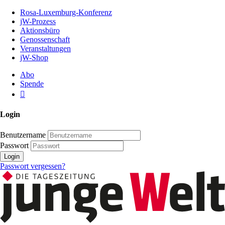
Zum
Rosa-Luxemburg-Konferenz
Inhalt
jW-Prozess
der
Aktionsbüro
Seite
Genossenschaft
Veranstaltungen
jW-Shop
Abo
Spende
Login
Benutzername
Passwort
Login
Passwort vergessen?