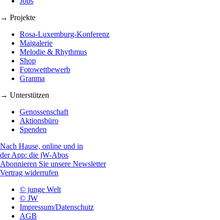
Jobs
→ Projekte
Rosa-Luxemburg-Konferenz
Maigalerie
Melodie & Rhythmus
Shop
Fotowettbewerb
Granma
→ Unterstützen
Genossenschaft
Aktionsbüro
Spenden
Nach Hause, online und in
der App: die jW-Abos
Abonnieren Sie unsere Newsletter
Vertrag widerrufen
© junge Welt
© JW
Impressum/Datenschutz
AGB