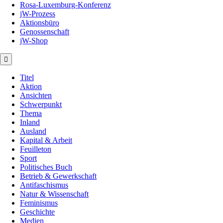
Rosa-Luxemburg-Konferenz
jW-Prozess
Aktionsbüro
Genossenschaft
jW-Shop
Titel
Aktion
Ansichten
Schwerpunkt
Thema
Inland
Ausland
Kapital & Arbeit
Feuilleton
Sport
Politisches Buch
Betrieb & Gewerkschaft
Antifaschismus
Natur & Wissenschaft
Feminismus
Geschichte
Medien