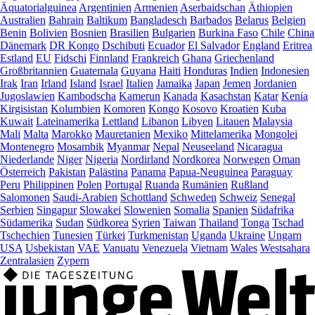
Äquatorialguinea
Argentinien
Armenien
Aserbaidschan
Äthiopien
Australien
Bahrain
Baltikum
Bangladesch
Barbados
Belarus
Belgien
Benin
Bolivien
Bosnien
Brasilien
Bulgarien
Burkina Faso
Chile
China
Dänemark
DR Kongo
Dschibuti
Ecuador
El Salvador
England
Eritrea
Estland
EU
Fidschi
Finnland
Frankreich
Ghana
Griechenland
Großbritannien
Guatemala
Guyana
Haiti
Honduras
Indien
Indonesien
Irak
Iran
Irland
Island
Israel
Italien
Jamaika
Japan
Jemen
Jordanien
Jugoslawien
Kambodscha
Kamerun
Kanada
Kasachstan
Katar
Kenia
Kirgisistan
Kolumbien
Komoren
Kongo
Kosovo
Kroatien
Kuba
Kuwait
Lateinamerika
Lettland
Libanon
Libyen
Litauen
Malaysia
Mali
Malta
Marokko
Mauretanien
Mexiko
Mittelamerika
Mongolei
Montenegro
Mosambik
Myanmar
Nepal
Neuseeland
Nicaragua
Niederlande
Niger
Nigeria
Nordirland
Nordkorea
Norwegen
Oman
Österreich
Pakistan
Palästina
Panama
Papua-Neuguinea
Paraguay
Peru
Philippinen
Polen
Portugal
Ruanda
Rumänien
Rußland
Salomonen
Saudi-Arabien
Schottland
Schweden
Schweiz
Senegal
Serbien
Singapur
Slowakei
Slowenien
Somalia
Spanien
Südafrika
Südamerika
Sudan
Südkorea
Syrien
Taiwan
Thailand
Tonga
Tschad
Tschechien
Tunesien
Türkei
Turkmenistan
Uganda
Ukraine
Ungarn
USA
Usbekistan
VAE
Vanuatu
Venezuela
Vietnam
Wales
Westsahara
Zentralasien
Zypern