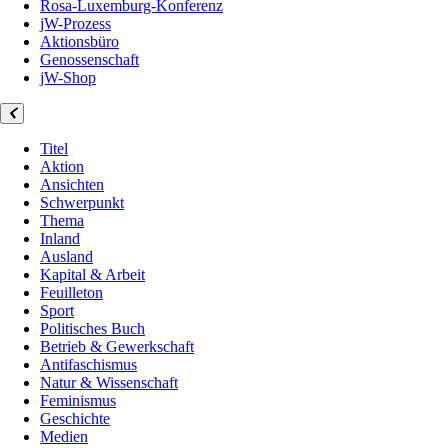
Rosa-Luxemburg-Konferenz
jW-Prozess
Aktionsbüro
Genossenschaft
jW-Shop
Titel
Aktion
Ansichten
Schwerpunkt
Thema
Inland
Ausland
Kapital & Arbeit
Feuilleton
Sport
Politisches Buch
Betrieb & Gewerkschaft
Antifaschismus
Natur & Wissenschaft
Feminismus
Geschichte
Medien