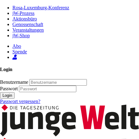
Zum
Rosa-Luxemburg-Konferenz
Inhalt
jW-Prozess
der
Aktionsbüro
Seite
Genossenschaft
Veranstaltungen
jW-Shop
Abo
Spende
Login
Benutzername
Passwort
Login
Passwort vergessen?