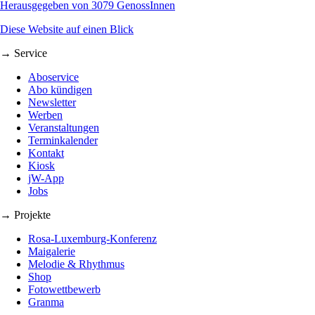
Herausgegeben von 3079 GenossInnen
Diese Website auf einen Blick
→ Service
Aboservice
Abo kündigen
Newsletter
Werben
Veranstaltungen
Terminkalender
Kontakt
Kiosk
jW-App
Jobs
→ Projekte
Rosa-Luxemburg-Konferenz
Maigalerie
Melodie & Rhythmus
Shop
Fotowettbewerb
Granma