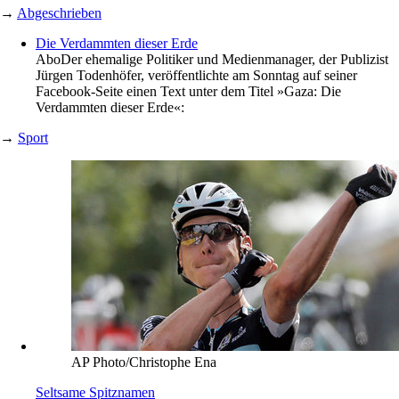
→
Abgeschrieben
Die Verdammten dieser Erde
Abo
Der ehemalige Politiker und Medienmanager, der Publizist
Jürgen Todenhöfer, veröffentlichte am Sonntag auf seiner
Facebook-Seite einen Text unter dem Titel »Gaza: Die
Verdammten dieser Erde«:
→
Sport
AP Photo/Christophe Ena
Seltsame Spitznamen