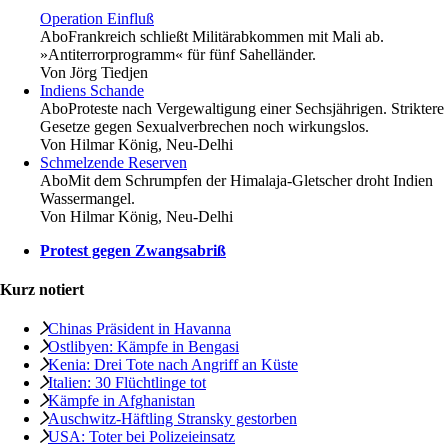
Operation Einfluß
Abo
Frankreich schließt Militärabkommen mit Mali ab.
»Antiterrorprogramm« für fünf Sahelländer.
Von
Jörg Tiedjen
Indiens Schande
Abo
Proteste nach Vergewaltigung einer Sechsjährigen. Striktere
Gesetze gegen Sexualverbrechen noch wirkungslos.
Von
Hilmar König, Neu-Delhi
Schmelzende Reserven
Abo
Mit dem Schrumpfen der Himalaja-Gletscher droht Indien
Wassermangel.
Von
Hilmar König, Neu-Delhi
Protest gegen Zwangsabriß
Kurz notiert
Chinas Präsident in Havanna
Ostlibyen: Kämpfe in Bengasi
Kenia: Drei Tote nach Angriff an Küste
Italien: 30 Flüchtlinge tot
Kämpfe in ­Afghanistan
Auschwitz-Häftling Stransky gestorben
USA: Toter bei Polizeieinsatz