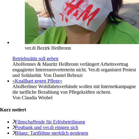
ver.di Bezirk Heilbronn
Betriebsrätin soll gehen
Abo
Hennes & Mauritz Heilbronn verlängert Arbeitsvertrag
engagierter Interessenvertreterin nicht. Ver.di organisiert Protest
und Solidarität. Von Daniel Behruzi
»Knallhart gegen Pflege«
Abo
Berliner Wohlfahrtsverbände wollen mit Internetkampagne
die tarifliche Bezahlung von Pflegekräften sichern.
Von
Claudia Wrobel
Kurz notiert
Filmschaffende für Erlösbeteiligung
Postbank und ver.di einigen sich
Bilanz: Tariflöhne merklich gestiegen