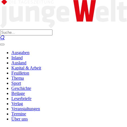
Ausgaben
Inland
Ausland
Kapital & Arbeit
Feuilleton
Thema
Sport
Geschichte
Beilage
Leserbriefe
Verlag
Veranstaltungen
Termine
Über uns