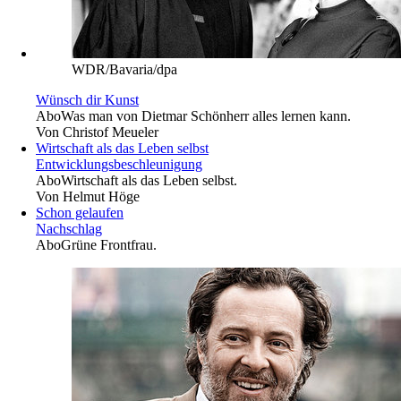
WDR/Bavaria/dpa
Wünsch dir Kunst
Abo
Was man von Dietmar Schönherr alles lernen kann.
Von
Christof Meueler
Wirtschaft als das Leben selbst
Entwicklungsbeschleunigung
Abo
Wirtschaft als das Leben selbst.
Von
Helmut Höge
Schon gelaufen
Nachschlag
Abo
Grüne Frontfrau.