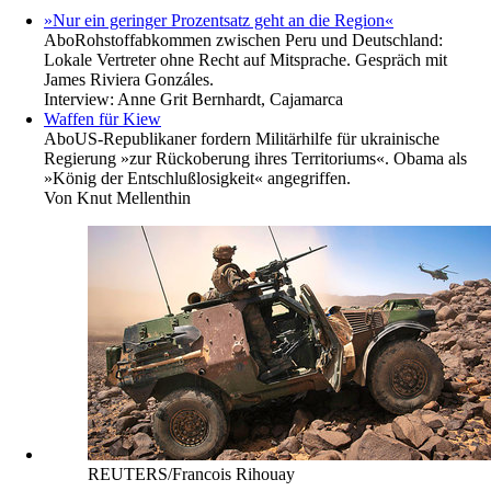
»Nur ein geringer Prozentsatz geht an die Region«
Abo
Rohstoffabkommen zwischen Peru und Deutschland:
Lokale Vertreter ohne Recht auf Mitsprache. Gespräch mit
James Riviera Gonzáles.
Interview:
Anne Grit Bernhardt, Cajamarca
Waffen für Kiew
Abo
US-Republikaner fordern Militärhilfe für ukrainische
Regierung »zur Rückoberung ihres Territoriums«. Obama als
»König der Entschlußlosigkeit« angegriffen.
Von
Knut Mellenthin
REUTERS/Francois Rihouay