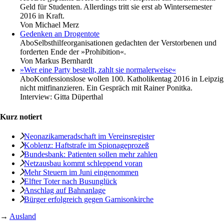
Geld für Studenten. Allerdings tritt sie erst ab Wintersemester
2016 in Kraft.
Von
Michael Merz
Gedenken an Drogentote
Abo
Selbsthilfeorganisationen gedachten der Verstorbenen und
forderten Ende der »Prohibition«.
Von
Markus Bernhardt
»Wer eine Party bestellt, zahlt sie normalerweise«
Abo
Konfessionslose wollen 100. Katholikentag 2016 in Leipzig
nicht mitfinanzieren. Ein Gespräch mit Rainer Ponitka.
Interview:
Gitta Düperthal
Kurz notiert
Neonazikameradschaft im Vereinsregister
Koblenz: Haftstrafe im Spionageprozeß
Bundesbank: Patienten sollen mehr zahlen
Netzausbau kommt schleppend voran
Mehr Steuern im Juni eingenommen
Elfter Toter nach Busunglück
Anschlag auf ­Bahnanlage
Bürger erfolgreich ­gegen Garnisonkirche
→
Ausland