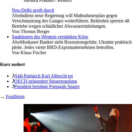
Jitendra Prakash / Reuters
Neu-Delhi greift durch
Abo
Indiens neue Regierung will Maßnahmenplan gegen
Verschmutzung des Ganges weiterführen. Behörden sperren 48
Betriebe wegen schädlicher Abwassereinleitungen.
Von
Thomas Berger
Sanktionen des Westens verstärken Krise
Abo
Moskauer Banker sieht Rezessionsgefahr. Ukraine praktisch
pleite. Jedes vierte BRD-Exportunternehmen betroffen.
Von
Klaus Fischer
Kurz notiert
Aldi-Patriarch Karl Albrecht tot
OECD präsentiert Steuerregelung
Präsident beruhigt Portugals Sparer
→
Feuilleton