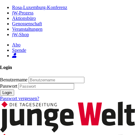
Zum
Rosa-Luxemburg-Konferenz
Inhalt
jW-Prozess
der
Aktionsbüro
Seite
Genossenschaft
Veranstaltungen
jW-Shop
Abo
Spende
Login
Benutzername
Passwort
Login
Passwort vergessen?