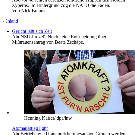
Zyperns. Im Hintergrund zog die NATO die Fäden.
Von
Nick Brauns
→
Inland
Gericht läßt sich Zeit
Abo
NSU-Prozeß: Noch keine Entscheidung über
Mißtrauensantrag von Beate Zschäpe.
Henning Kaiser/ dpa/lnw
Atomausstieg light
Abo
Betriebe wie Urananreicherungsanlage Gronau werden