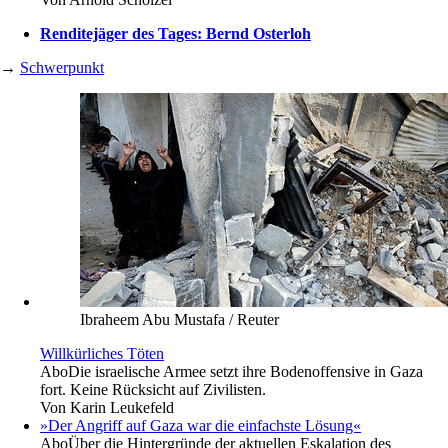
Renditejäger des Tages: Bernd Osterloh
→
Schwerpunkt
Ibraheem Abu Mustafa / Reuter
Willkürliches Töten
Abo
Die israelische Armee setzt ihre Bodenoffensive in Gaza
fort. Keine Rücksicht auf Zivilisten.
Von
Karin Leukefeld
»Der Angriff auf Gaza war die einfachste Lösung«
Abo
Über die Hintergründe der aktuellen Eskalation des