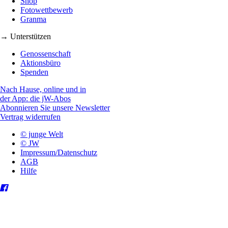
Shop
Fotowettbewerb
Granma
→ Unterstützen
Genossenschaft
Aktionsbüro
Spenden
Nach Hause, online und in
der App: die jW-Abos
Abonnieren Sie unsere Newsletter
Vertrag widerrufen
© junge Welt
© JW
Impressum/Datenschutz
AGB
Hilfe