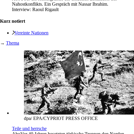
Nahostkonflikts. Ein Gespräch mit Nassar Ibrahim.
Interview:
Raoul Rigault
Kurz notiert
Vereinte Nationen
→
Thema
dpa/ EPA/CYPRIOT PRESS OFFICE
Teile und herrsche
Abo
Vor 40 Jahren besetzten türkische Truppen den Norden