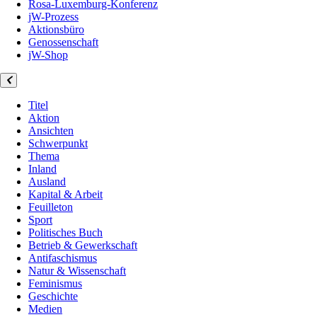
Rosa-Luxemburg-Konferenz
jW-Prozess
Aktionsbüro
Genossenschaft
jW-Shop
Titel
Aktion
Ansichten
Schwerpunkt
Thema
Inland
Ausland
Kapital & Arbeit
Feuilleton
Sport
Politisches Buch
Betrieb & Gewerkschaft
Antifaschismus
Natur & Wissenschaft
Feminismus
Geschichte
Medien