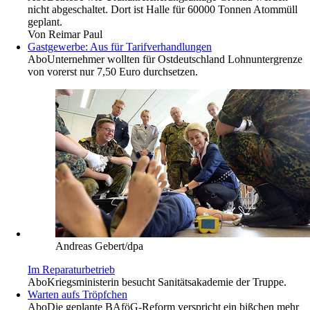
nicht abgeschaltet. Dort ist Halle für 60000 Tonnen Atommüll
geplant.
Von
Reimar Paul
Gastgewerbe: Aus für Tarifverhandlungen
Abo
Unternehmer wollten für Ostdeutschland Lohnuntergrenze
von vorerst nur 7,50 Euro durchsetzen.
Andreas Gebert/dpa
Im Reparaturbetrieb
Abo
Kriegsministerin besucht Sanitätsakademie der Truppe.
Warten aufs Tröpfchen
Abo
Die geplante BAföG-Reform verspricht ein bißchen mehr